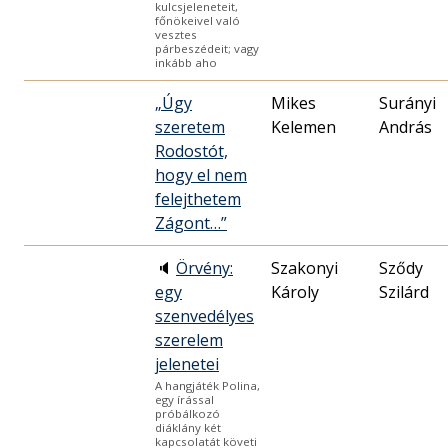
kulcsjeleneteit,
főnökeivel való
vesztes
párbeszédeit; vagy
inkább aho
„Úgy
Mikes
Surányi
szeretem
Kelemen
András
Rodostót,
hogy el nem
felejthetem
Zágont…”
🔈
Örvény:
Szakonyi
Sződy
egy
Károly
Szilárd
szenvedélyes
szerelem
jelenetei
A hangjáték Polina,
egy írással
próbálkozó
diáklány két
kapcsolatát követi