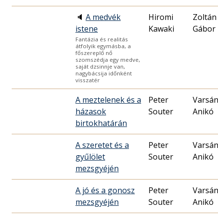
🔈
A medvék
Hiromi
Zoltán
istene
Kawaki
Gábor
Fantázia és realitás
átfolyik egymásba, a
főszereplő nő
szomszédja egy medve,
saját dzsinnje van,
nagybácsija időnként
visszatér
A meztelenek és a
Peter
Varsán
házasok
Souter
Anikó
birtokhatárán
A szeretet és a
Peter
Varsán
gyűlölet
Souter
Anikó
mezsgyéjén
A jó és a gonosz
Peter
Varsán
mezsgyéjén
Souter
Anikó