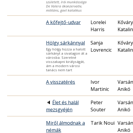
született, írói munkássága
De Valera ókonzervatív,
militáns, gael katolikus
A kőfejtő-udvar
Lorelei
Kőváry
Harris
Katalin
Hölgy sárkánnyal
Sanja
Kőváry
Lovrencic
Katalin
Egy hölgy húzza a halott
sárkányt a sivatagon át a
városba. Szeretné
visszakapni királyságát,
ám a modern városi
tanács nem tart
A visszatérés
Ivor
Varsán
Martinic
Anikó
🔈
Élet és halál
Peter
Varsán
mezsgyéjén
Souter
Anikó
Miről álmodnak a
Tarik Noui
Varsán
némák
Anikó