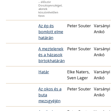
– először
Dosztojevszkijjel,
akinek
köszönhetően
fenn
Az ép és
Peter Souter
Varsányi
bomlott elme
Anikó
határán
A meztelenek
Peter Souter
Varsányi
és a házasok
Anikó
birtokhatárán
Határ
Elke Naters,
Varsányi
Sven Lager
Anikó
Az okos és a
Peter Souter
Varsányi
buta
Anikó
mezsgyéjén