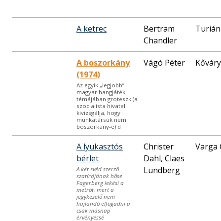
A ketrec
Bertram
Turián
Chandler
A boszorkány
Vágó Péter
Kőváry
(1974)
Az egyik „legjobb”
magyar hangjáték:
témájában groteszk (a
szocialista hivatal
kivizsgálja, hogy
munkatársuk nem
boszorkány-e) d
A lyukasztós
Christer
Varga 
bérlet
Dahl, Claes
Lundberg
A két svéd szerző
szatírájának hőse
Fagerberg lekési a
metrót, mert a
jegykezelő nem
hajlandó elfogadni a
csak másnap
érvényessé