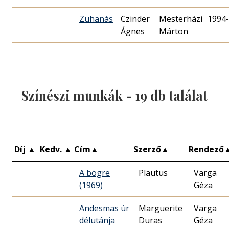
Zuhanás
Czinder
Mesterházi
1994-
Ágnes
Márton
Színészi munkák -
19
db találat
Díj
▲
Kedv.
▲
Cím
▲
Szerző
▲
Rendező
A bögre
Plautus
Varga
(1969)
Géza
Andesmas úr
Marguerite
Varga
délutánja
Duras
Géza