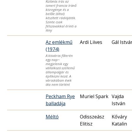
Különös írás az
ismert francia írónő
kisregénye és a
belőle (által)
készített rádiójáték.
Szinte csak
félszavakkal érinti a
lény
Az emlékmű
Ardi Liives
Gál Istvá
(1974)
A kisváros főterén
egy nap~
megjelenik egy
vállalkozó szellemű
állampolgár és
építkezni kezd. A
városkában évek
óta nem történt
Peckham Rye
Muriel Spark
Vajda
balladája
István
Méltó
Odisszeász
Kőváry
Elitisz
Katalin