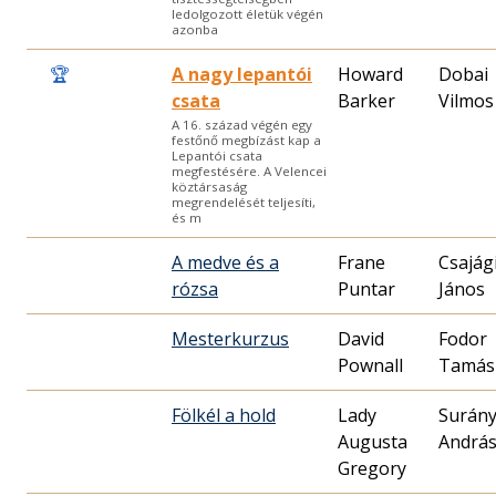
ledolgozott életük végén
azonba
🏆
A nagy lepantói
Howard
Dobai
csata
Barker
Vilmos
A 16. század végén egy
festőnő megbízást kap a
Lepantói csata
megfestésére. A Velencei
köztársaság
megrendelését teljesíti,
és m
A medve és a
Frane
Csajág
rózsa
Puntar
János
Mesterkurzus
David
Fodor
Pownall
Tamás
Fölkél a hold
Lady
Surány
Augusta
Andrá
Gregory