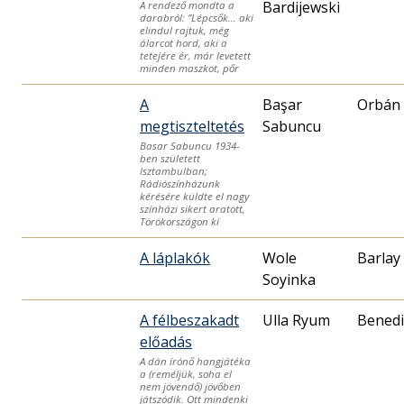
Bardijewski
A rendező mondta a
darabról: ”Lépcsők… aki
elindul rajtuk, még
álarcot hord, aki a
tetejére ér, már levetett
minden maszkot, pőr
A
Başar
Orbán 
megtiszteltetés
Sabuncu
Basar Sabuncu 1934-
ben született
lsztambulban;
Rádiószínházunk
kérésére küldte el nagy
színházi sikert aratott,
Törökországon kí
A láplakók
Wole
Barlay
Soyinka
A félbeszakadt
Ulla Ryum
Benedi
előadás
A dán írónő hangjátéka
a (reméljük, soha el
nem jövendő) jövőben
játszódik. Ott mindenki