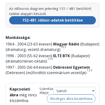
Az idősoros diagram jelenleg 151 / 481 betöltött
találat alapján készült.
152-481. idősor-adatok betöltése
Munkássága:
1964 - 2004 (23-63 évesen)
Magyar Rádió
(Budapest)
1
2
3
(dramaturg, vezető dramaturg)
1996 - 2003 (55-62 évesen)
ELTE BTK
(Budapest)
1
2
3
(drámatörténet-oktató)
1997 - 2005 (56-64 évesen)
Debreceni Egyetem
1
2
3
(Debrecen) (műfordítói szeminárium vezetője)
Kapcsolati
Számítás
alapja
ábra
még nincs
Részleges ábra kiszámítása
kiszámítva.