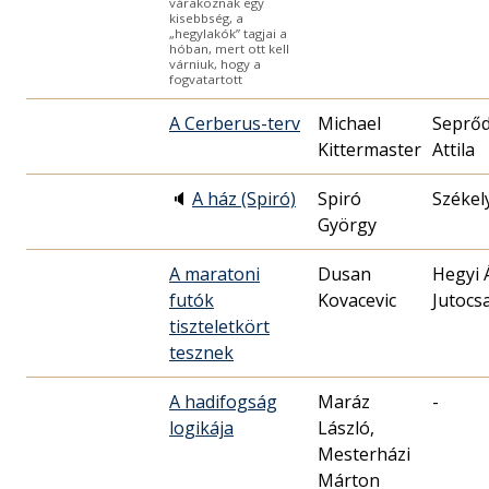
várakoznak egy
kisebbség, a
„hegylakók” tagjai a
hóban, mert ott kell
várniuk, hogy a
fogvatartott
A Cerberus-terv
Michael
Seprőd
Kittermaster
Attila
🔈
A ház (Spiró)
Spiró
Székel
György
A maratoni
Dusan
Hegyi 
futók
Kovacevic
Jutocs
tiszteletkört
tesznek
A hadifogság
Maráz
-
logikája
László,
Mesterházi
Márton