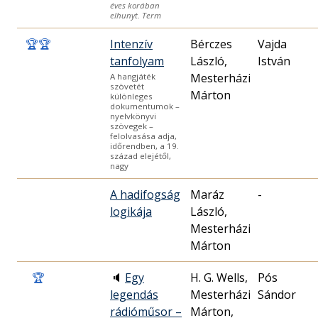
éves korában
elhunyt. Term
🏆
🏆
Intenzív
Bérczes
Vajda
tanfolyam
László,
István
Mesterházi
A hangjáték
szövetét
Márton
különleges
dokumentumok –
nyelvkönyvi
szövegek –
felolvasása adja,
időrendben, a 19.
század elejétől,
nagy
A hadifogság
Maráz
-
logikája
László,
Mesterházi
Márton
🏆
🔈
Egy
H. G. Wells,
Pós
legendás
Mesterházi
Sándor
rádióműsor –
Márton,