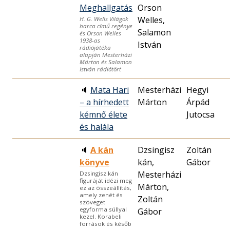
Meghallgatás
Orson
Welles,
H. G. Wells Világok
harca című regénye
Salamon
és Orson Welles
1938-as
István
rádiójátéka
alapján Mesterházi
Márton és Salamon
István rádiótört
🔈
Mata Hari
Mesterházi
Hegyi
– a hírhedett
Márton
Árpád
kémnő élete
Jutocsa
és halála
🔈
A kán
Dzsingisz
Zoltán
könyve
kán,
Gábor
Mesterházi
Dzsingisz kán
figuráját idézi meg
Márton,
ez az összeállítás,
amely zenét és
Zoltán
szöveget
egyforma súllyal
Gábor
kezel. Korabeli
források és későb