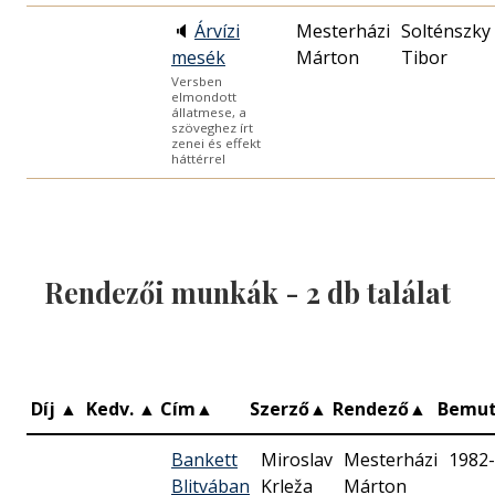
🔈
Árvízi
Mesterházi
Solténszky
mesék
Márton
Tibor
Versben
elmondott
állatmese, a
szöveghez írt
zenei és effekt
háttérrel
Rendezői munkák -
2
db találat
Díj
▲
Kedv.
▲
Cím
▲
Szerző
▲
Rendező
▲
Bemu
Bankett
Miroslav
Mesterházi
1982-
Blitvában
Krleža
Márton