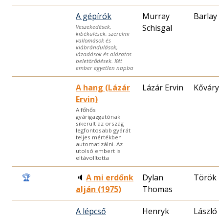
A gépírók
Murray
Barlay
Schisgal
Veszekedések,
kibékülések, szerelmi
vallomások és
kiábrándulások,
lázadások és alázatos
beletörődések. Két
ember egyetlen napba
A hang (Lázár
Lázár Ervin
Kőváry
Ervin)
A főhős
gyárigazgatónak
sikerült az ország
legfontosabb gyárát
teljes mértékben
automatizálni. Az
utolsó embert is
eltávolította
🏆
🔈
A mi erdőnk
Dylan
Török
alján (1975)
Thomas
A lépcső
Henryk
László