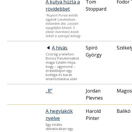
A kutya húzta a
Tom
Fodor
rövidebbet
Stoppard
”Rupert Purvis kettős
ügynök Londonban,
évtizedek óta. Lassan
nyugdíjba készül. S
ekkor mardosni kezdi
lelkét a szörnyű kétség:
🔈
A hívás
Spiró
Székel
György
Csörög a telefon:
Borisz Paszternákot
maga Sztálin hívja,
hogy – úgymond –
érdeklődjön egy
kolléga és barát
letartóztatása után
„R”
Jordan
Magos
Plevnes
A hegylakók
Harold
Balikó
nyelve
Pinter
Egy totális
diktatúrában egy