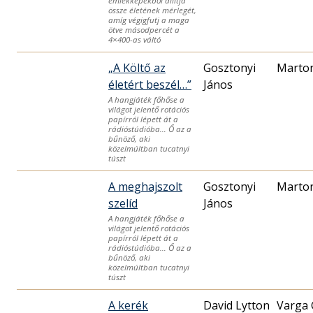
emlékképekből állítja
össze életének mérlegét,
amíg végigfutj a maga
ötve másodpercét a
4×400-as váltó
„A Költő az
Gosztonyi
Marton
életért beszél…”
János
A hangjáték főhőse a
világot jelentő rotációs
papírról lépett át a
rádióstúdióba… Ő az a
bűnöző, aki
közelmúltban tucatnyi
túszt
A meghajszolt
Gosztonyi
Marton
szelíd
János
A hangjáték főhőse a
világot jelentő rotációs
papírról lépett át a
rádióstúdióba… Ő az a
bűnöző, aki
közelmúltban tucatnyi
túszt
A kerék
David Lytton
Varga 