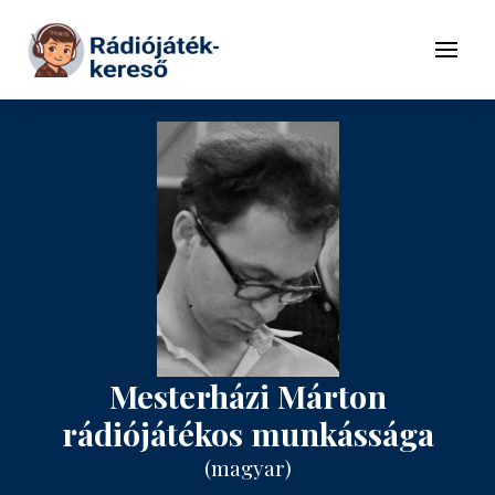
Tovább a navigációhoz
Tovább a tartalomhoz
Menü
Mesterházi Márton
rádiójátékos munkássága
(magyar)