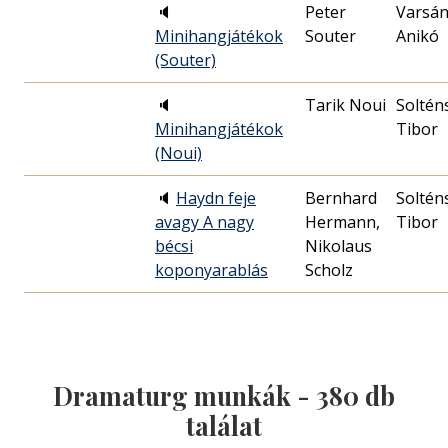
🔈
Peter
Varsán
Minihangjátékok
Souter
Anikó
(Souter)
🔈
Tarik Noui
Soltén
Minihangjátékok
Tibor
(Noui)
🔈
Haydn feje
Bernhard
Soltén
avagy A nagy
Hermann,
Tibor
bécsi
Nikolaus
koponyarablás
Scholz
Dramaturg munkák -
380
db
találat