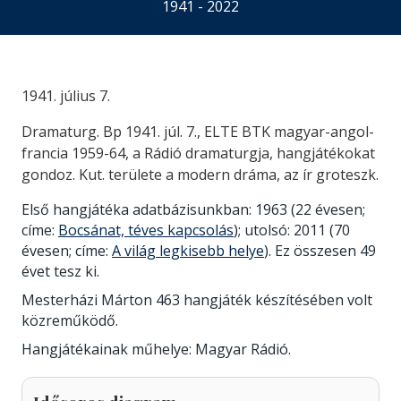
1941 - 2022
1941. július 7.
Dramaturg. Bp 1941. júl. 7., ELTE BTK magyar-angol-
francia 1959-64, a Rádió dramaturgja, hangjátékokat
gondoz. Kut. területe a modern dráma, az ír groteszk.
Első hangjátéka adatbázisunkban: 1963 (22 évesen;
címe:
Bocsánat, téves kapcsolás
); utolsó: 2011 (70
évesen; címe:
A világ legkisebb helye
). Ez összesen 49
évet tesz ki.
Mesterházi Márton 463 hangjáték készítésében volt
közreműködő.
Hangjátékainak műhelye: Magyar Rádió.