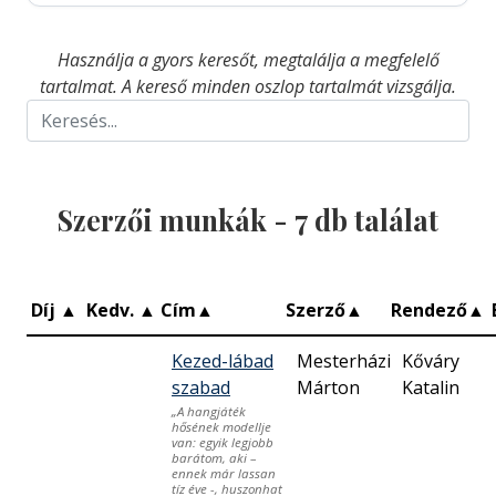
Használja a gyors keresőt, megtalálja a megfelelő
tartalmat. A kereső minden oszlop tartalmát vizsgálja.
Szerzői munkák -
7
db találat
Díj
▲
Kedv.
▲
Cím
▲
Szerző
▲
Rendező
▲
Kezed-lábad
Mesterházi
Kőváry
szabad
Márton
Katalin
„A hangjáték
hősének modellje
van: egyik legjobb
barátom, aki –
ennek már lassan
tíz éve -, huszonhat