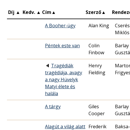
Díj
▲
Kedv.
▲
Cím
▲
Szerző
▲
Rendez
A Booher-ügy
Alan King
Cserés
Miklós 
Péntek este van
Colin
Barlay
Finbow
Gusztá
🔈
Tragédiák
Henry
Marto
tragédiája, avagy
Fielding
Frigye
a nagy Hüvelyk
Matyi élete és
halála
A tárgy
Giles
Barlay
Cooper
Gusztá
Alagút a világ alatt
Frederik
Baksa-