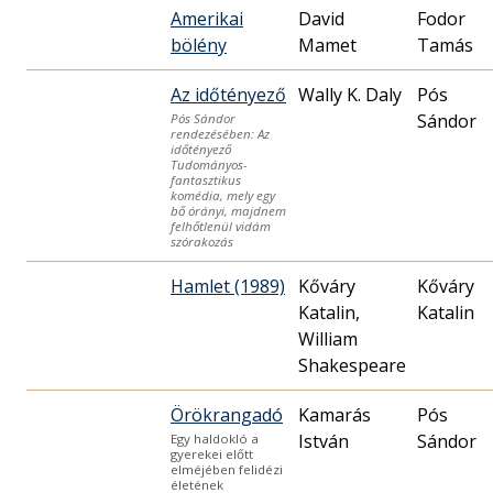
Amerikai
David
Fodor
bölény
Mamet
Tamás
Az időtényező
Wally K. Daly
Pós
Sándor
Pós Sándor
rendezésében: Az
időtényező
Tudományos-
fantasztikus
komédia, mely egy
bő órányi, majdnem
felhőtlenül vidám
szórakozás
Hamlet (1989)
Kőváry
Kőváry
Katalin,
Katalin
William
Shakespeare
Örökrangadó
Kamarás
Pós
István
Sándor
Egy haldokló a
gyerekei előtt
elméjében felidézi
életének