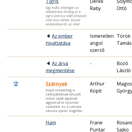
Tigris
Derek
Solymo
Raby
Ottó
Egy kisfiú ellátogat az
állatkertbe.Órákig ül a
tigris ketrece előtt.Elmeséli
neki kicsi életét, beszél
kedvteléseiről, az iskol
🔈
Az ember
Ismeretlen
Török
hivattatása
angol
Tamás
szerző
🔈
Az árva
-
Bozó
megmentése
László
🏆
Szárnyak
Arthur
Magos
Kopit
Györg
Kopit eredetileg is
rádiójátéknak készült
műve saját apjának
agyvérzése nyomán
született, és a sztroke
okozta nyelvi, kognitív,
Ham
Frane
Rosan
Puntar
Sajko