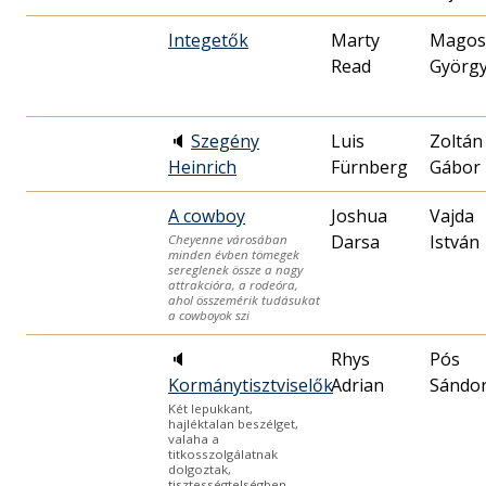
Integetők
Marty
Magos
Read
Györg
🔈
Szegény
Luis
Zoltán
Heinrich
Fürnberg
Gábor
A cowboy
Joshua
Vajda
Darsa
István
Cheyenne városában
minden évben tömegek
sereglenek össze a nagy
attrakcióra, a rodeóra,
ahol összemérik tudásukat
a cowboyok szi
🔈
Rhys
Pós
Kormánytisztviselők
Adrian
Sándo
Két lepukkant,
hajléktalan beszélget,
valaha a
titkosszolgálatnak
dolgoztak,
tisztességtelségben