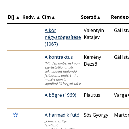
Díj
▲
Kedv.
▲
Cím
▲
Szerző
▲
Rendez
A kör
Valentyin
Gál Ist
négyszögesítése
Katajev
(1967)
A kontraktus
Kemény
Gál Ist
Dezső
”Minden embernek van
egy életcélja, amiért
sokmindent hajlandó
feláldozni, amiért – ha
másért nem is –
sajnálná itt hagyni ezt a
A bögre (1969)
Plautus
Varga 
🏆
A harmadik futó
Sós György
Marton
„Címszereplője
felvillanó