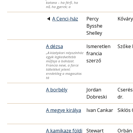
katona – ha férfi, ha
nő, ha gyerek; a
🔈
A Cenci-ház
Percy
Kőváry
Bysshe
Shelley
A dézsa
Ismeretlen
Szőke 
francia
„A középkori népszínház
egyik legkedveltebb
szerző
műfaja a bohózat.
Francia neve, a farce
tölteléket jelent:
eredetileg a magasztos
tá
A borbély
Jordan
Cserés
Dobreski
dr.
A megye királya
Ivan Cankar
Siklós
A kamikaze földi
Stewart
Orbán 