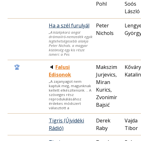
Pohl
Soós
László
Ha a szél furulyál
Peter
Lengye
Nichols
Györg
„A középkorú angol
drámaiíró-nemzedék egyik
legtehetségesebb alakja
Peter Nichols. a magyar
közönség egy kis része
ismeri: a Pes
🏆
🔈
Falusi
Makszim
Kőváry
Edisonok
Jurjevics,
Katalin
Miran
„A zajanyagot nem
kaptuk meg, magunknak
Kurics,
kellett elkészítenünk. .. A
szöveges rész
Zvonimir
reprodukálásához
érdekes módszert
Bajsić
választott a
Tigris (Újvidéki
Derek
Vajda
Rádió)
Raby
Tibor