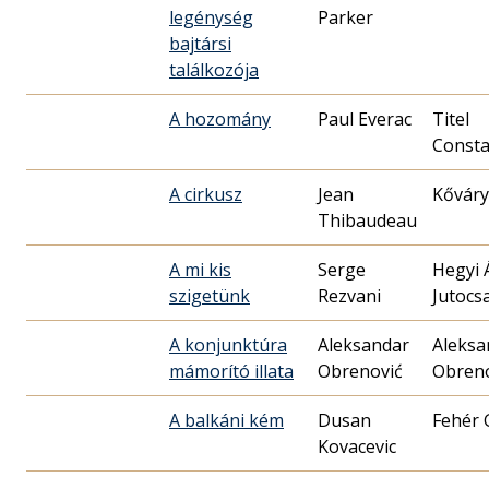
legénység
Parker
bajtársi
találkozója
A hozomány
Paul Everac
Titel
Consta
A cirkusz
Jean
Kőváry
Thibaudeau
A mi kis
Serge
Hegyi 
szigetünk
Rezvani
Jutocs
A konjunktúra
Aleksandar
Aleksa
mámorító illata
Obrenović
Obreno
A balkáni kém
Dusan
Fehér 
Kovacevic