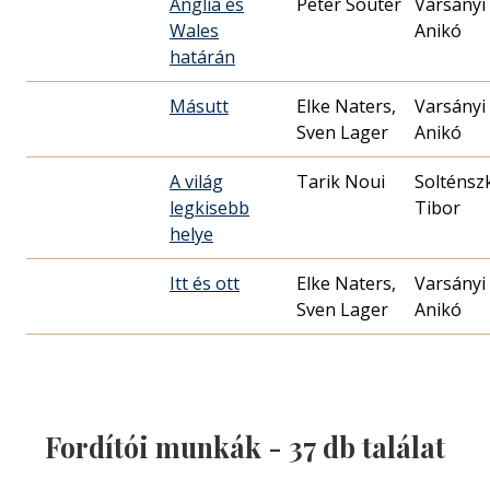
Anglia és
Peter Souter
Varsányi
Wales
Anikó
határán
Másutt
Elke Naters,
Varsányi
Sven Lager
Anikó
A világ
Tarik Noui
Solténsz
legkisebb
Tibor
helye
Itt és ott
Elke Naters,
Varsányi
Sven Lager
Anikó
Fordítói munkák -
37
db találat