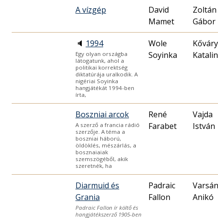
A vízgép
David
Zoltán
Mamet
Gábor
🔈
1994
Wole
Kőváry
Soyinka
Katalin
Egy olyan országba
látogatunk, ahol a
politikai korrektség
diktatúrája uralkodik. A
nigériai Soyinka
hangjátékát 1994-ben
írta,
Boszniai arcok
René
Vajda
Farabet
István
A szerző a francia rádió
szerzője. A téma a
boszniai háború,
öldöklés, mészárlás, a
bosznaiaiak
szemszögéből, akik
szeretnék, ha
Diarmuid és
Padraic
Varsán
Grania
Fallon
Anikó
Padraic Fallon ír költő és
hangjátékszerző 1905-ben