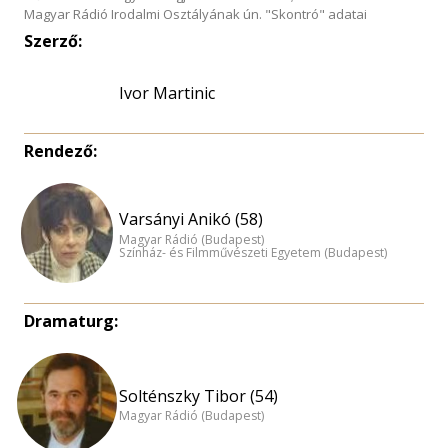
Magyar Rádió Irodalmi Osztályának ún. "Skontró" adatai
Szerző:
Ivor Martinic
Rendező:
Varsányi Anikó (58)
Magyar Rádió (Budapest)
Színház- és Filmművészeti Egyetem (Budapest)
Dramaturg:
Solténszky Tibor (54)
Magyar Rádió (Budapest)