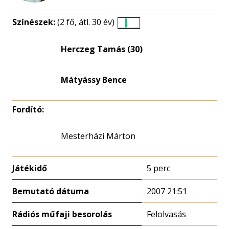
Színészek:
(2 fő, átl. 30 év)
Életkori
eloszlás
Herczeg Tamás (30)
nagyítása
Mátyássy Bence
Fordító:
Mesterházi Márton
Játékidő
5 perc
Bemutató dátuma
2007 21:51
Rádiós műfaji besorolás
Felolvasás