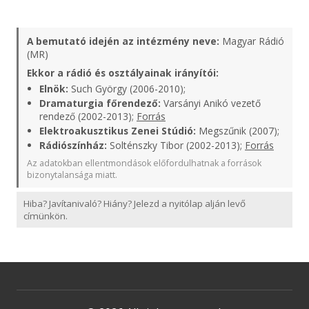
A bemutató idején az intézmény neve:
Magyar Rádió
(MR)
Ekkor a rádió és osztályainak irányítói:
Elnök:
Such György (2006-2010);
Dramaturgia főrendező:
Varsányi Anikó vezető
rendező (2002-2013);
Forrás
Elektroakusztikus Zenei Stúdió:
Megszűnik (2007);
Rádiószínház:
Solténszky Tibor (2002-2013);
Forrás
Az adatokban ellentmondások előfordulhatnak a források
bizonytalansága miatt.
Hiba? Javítanivaló? Hiány? Jelezd a nyitólap alján levő
címünkön.