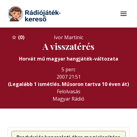
Tovább a navigációhoz
Tovább a tartalomhoz
Menü
0
Ivor Martinic
A visszatérés
Horvát mű magyar hangjáték-változata
5 perc
2007 21:51
(Legalább 1 ismétlés. Műsoron tartva 10 éven át)
Felolvasás
Magyar Rádió