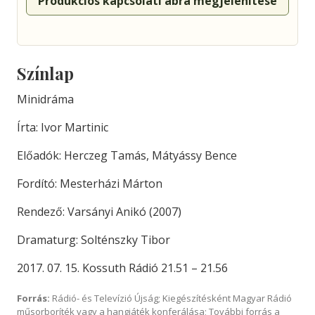
Produkciós kapcsolati ábra megjelenítése
Színlap
Minidráma
Írta: Ivor Martinic
Előadók: Herczeg Tamás, Mátyássy Bence
Fordító: Mesterházi Márton
Rendező: Varsányi Anikó (2007)
Dramaturg: Solténszky Tibor
2017. 07. 15. Kossuth Rádió 21.51 – 21.56
Forrás:
Rádió- és Televízió Újság; Kiegészítésként Magyar Rádió
műsorboríték vagy a hangjáték konferálása; További forrás a