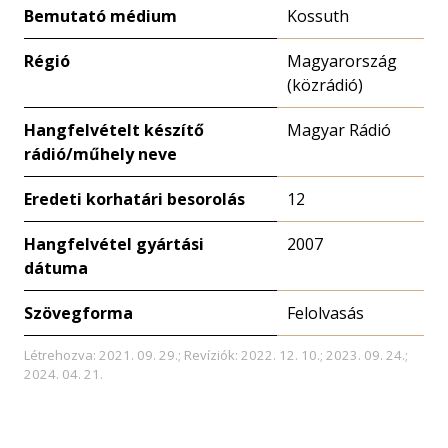
Bemutató médium
Kossuth
Régió
Magyarország
(közrádió)
Hangfelvételt készítő
Magyar Rádió
rádió/műhely neve
Eredeti korhatári besorolás
12
Hangfelvétel gyártási
2007
dátuma
Szövegforma
Felolvasás
Létrehozva: 2021. 09. 29.; Revíziók: 2022. 12. 10.; 2023. 09. 24.;
2024. 04. 21.