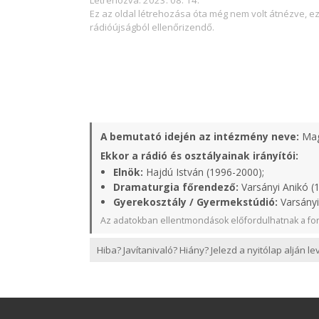
Létrehozva: 2023. 08. 14.
Ez az oldal létrehozása óta még nem volt átnézve, e
rádióújságból ellenőrizendő.
A bemutató idején az intézmény neve:
Mag
Ekkor a rádió és osztályainak irányítói:
Elnök:
Hajdú István (1996-2000);
Dramaturgia főrendező:
Varsányi Anikó (
Gyerekosztály / Gyermekstúdió:
Varsányi
Az adatokban ellentmondások előfordulhatnak a for
Hiba? Javítanivaló? Hiány? Jelezd a nyitólap alján l