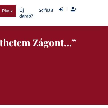
|
Új
ScifiDB
Plusz
darab?
ejthetem Zágont…”