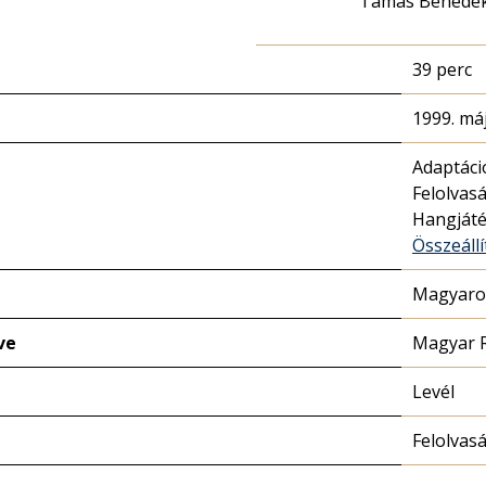
Tamás Benede
39 perc
1999. máj
Adaptáci
Felolvas
Hangját
Összeállí
Magyaror
ve
Magyar 
Levél
Felolvas