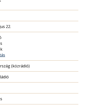
k
us 22.
ó
ás
ék
tás
szág (közrádió)
Rádió
ás