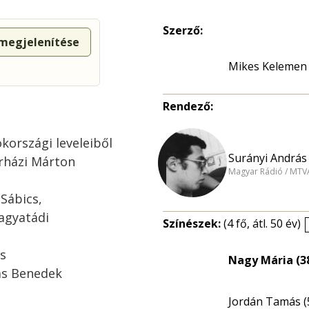
Szerző:
 megjelenítése
Mikes Kelemen
Rendező:
országi leveleiből
Surányi András 
erházi Márton
Magyar Rádió / MTV
Sábics,
agyatádi
Színészek:
(4 fő, átl. 50 év)
cs
Nagy Mária (3
ás Benedek
Jordán Tamás (