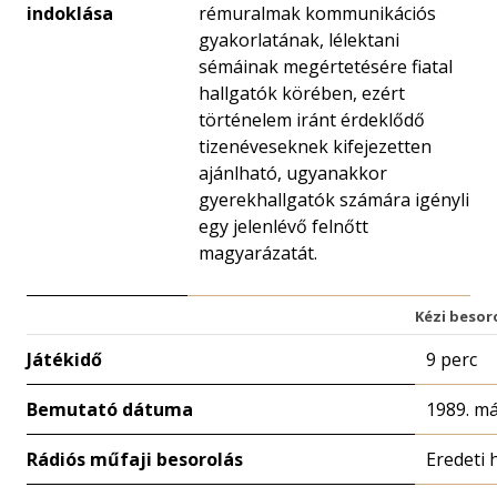
indoklása
rémuralmak kommunikációs
gyakorlatának, lélektani
sémáinak megértetésére fiatal
hallgatók körében, ezért
történelem iránt érdeklődő
tizenéveseknek kifejezetten
ajánlható, ugyanakkor
gyerekhallgatók számára igényli
egy jelenlévő felnőtt
magyarázatát.
Kézi besor
Játékidő
9 perc
Bemutató dátuma
1989. má
Rádiós műfaji besorolás
Eredeti 