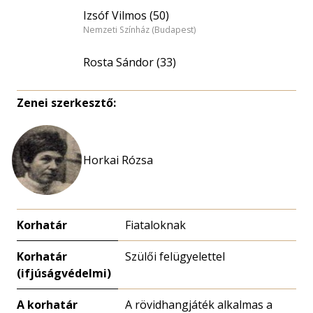
Izsóf Vilmos (50)
Nemzeti Színház (Budapest)
Rosta Sándor (33)
Zenei szerkesztő:
Horkai Rózsa
Korhatár
Fiataloknak
Korhatár
Szülői felügyelettel
(ifjúságvédelmi)
A korhatár
A rövidhangjáték alkalmas a