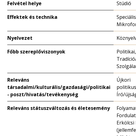
Felvétel helye
Stúdió
Effektek és technika
Speciális
Mikrofo
Nyelvezet
Köznyel
Főbb szereplőviszonyok
Politikai,
Tradíció
Szolgála
Releváns
Újkori
társadalmi/kulturális/gazdasági/politikai
politiku
- poszt/hivatás/tevékenység
Író/újsá
Releváns státuszváltozás és életesemény
Folyamat
Fordulat
Erkölcsi
(jellemfe