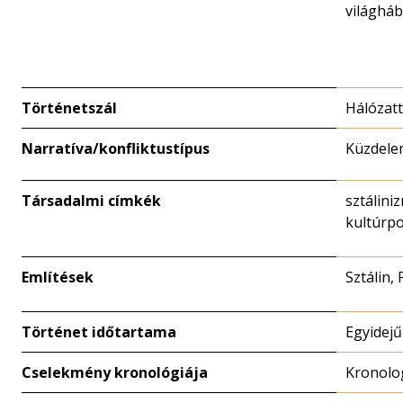
világháb
Történetszál
Hálózat
Narratíva/konfliktustípus
Küzdele
Társadalmi címkék
sztálini
kultúrpo
Említések
Sztálin,
Történet időtartama
Egyidejű
Cselekmény kronológiája
Kronolo