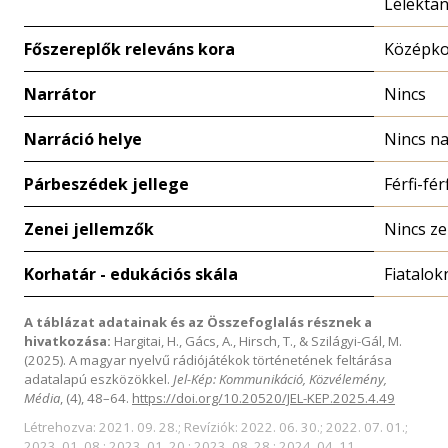
Lélekta
Főszereplők releváns kora
Középk
Narrátor
Nincs
Narráció helye
Nincs na
Párbeszédek jellege
Férfi-férf
Zenei jellemzők
Nincs z
Korhatár - edukációs skála
Fiatalok
A táblázat adatainak és az Összefoglalás résznek a
hivatkozása:
Hargitai, H., Gács, A., Hirsch, T., & Szilágyi-Gál, M.
(2025). A magyar nyelvű rádiójátékok történetének feltárása
adatalapú eszközökkel.
Jel-Kép: Kommunikáció, Közvélemény,
Média
, (4), 48–64.
https://doi.org/10.20520/JEL-KEP.2025.4.49
Létrehozva: 2021. 09. 28.; Revíziók: 2022. 06. 30.; 2022. 07. 01.;
2023. 01. 08.; 2023. 01. 20.; 2023. 08. 28.; 2024. 04. 11.