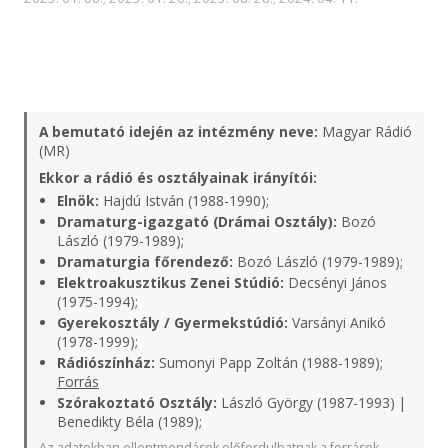
A bemutató idején az intézmény neve:
Magyar Rádió
(MR)
Ekkor a rádió és osztályainak irányítói:
Elnök:
Hajdú István (1988-1990);
Dramaturg-igazgató (Drámai Osztály):
Bozó
László (1979-1989);
Dramaturgia főrendező:
Bozó László (1979-1989);
Elektroakusztikus Zenei Stúdió:
Decsényi János
(1975-1994);
Gyerekosztály / Gyermekstúdió:
Varsányi Anikó
(1978-1999);
Rádiószínház:
Sumonyi Papp Zoltán (1988-1989);
Forrás
Szórakoztató Osztály:
László György (1987-1993) |
Benedikty Béla (1989);
Az adatokban ellentmondások előfordulhatnak a források