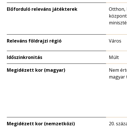
Előforduló releváns játékterek
Otthon, 
központ 
miniszté
Releváns földrajzi régió
Város
Időszinkronitás
Múlt
Megidézett kor (magyar)
Nem ért
magyar 
Megidézett kor (nemzetközi)
20. száz