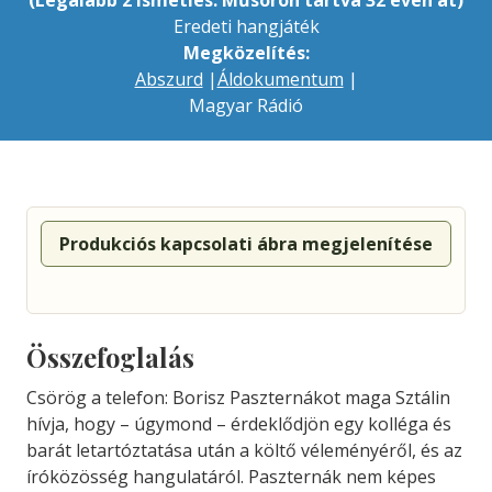
(Legalább 2 ismétlés. Műsoron tartva 32 éven át)
Eredeti hangjáték
Megközelítés:
Abszurd
|
Áldokumentum
|
Magyar Rádió
Produkciós kapcsolati ábra megjelenítése
Összefoglalás
Csörög a telefon: Borisz Paszternákot maga Sztálin
hívja, hogy – úgymond – érdeklődjön egy kolléga és
barát letartóztatása után a költő véleményéről, és az
íróközösség hangulatáról. Paszternák nem képes