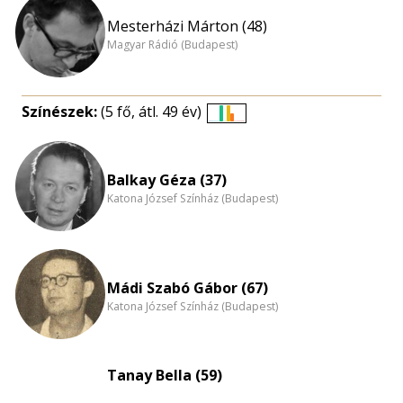
Mesterházi Márton (48)
Magyar Rádió (Budapest)
Színészek:
(5 fő, átl. 49 év)
Életkori
eloszlás
nagyítása
Balkay Géza (37)
Katona József Színház (Budapest)
Mádi Szabó Gábor (67)
Katona József Színház (Budapest)
Tanay Bella (59)