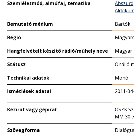
Szemléletmód, alműfaj, tematika
Abszurd
Áldoku
Bemutató médium
Bartók
Régió
Magyaro
Hangfelvételt készítő rádió/műhely neve
Magyar 
Státusz
Önálló 
Technikai adatok
Monó
Ismétlések adatai
2011-04
Kézirat vagy gépirat
OSZK Sz
MM 30,
Szövegforma
DIalógu