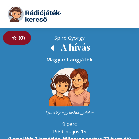
Tovább a navigációhoz
Tovább a tartalomhoz
Menü
0
Spiró György
A hívás
🔈
Magyar hangjáték
Spiró György kishangjátékai
9 perc
1989. május 15.