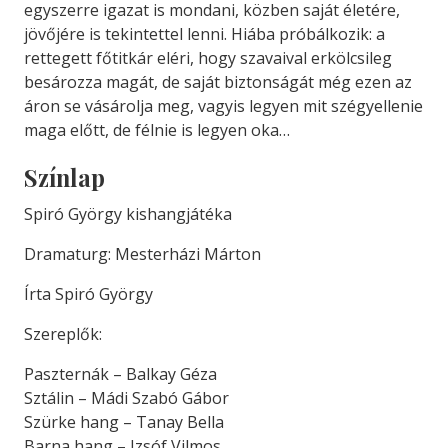
egyszerre igazat is mondani, közben saját életére,
jövőjére is tekintettel lenni. Hiába próbálkozik: a
rettegett főtitkár eléri, hogy szavaival erkölcsileg
besározza magát, de saját biztonságát még ezen az
áron se vásárolja meg, vagyis legyen mit szégyellenie
maga előtt, de félnie is legyen oka…
Színlap
Spiró György kishangjátéka
Dramaturg: Mesterházi Márton
Írta Spiró György
Szereplők:
Paszternák – Balkay Géza
Sztálin – Mádi Szabó Gábor
Szürke hang – Tanay Bella
Barna hang – Izsóf Vilmos