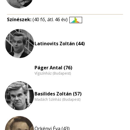
Színészek:
(40 fő, átl. 46 év)
Életkori
eloszlás
nagyítása
Latinovits Zoltán (44)
Páger Antal (76)
Vígszínház (Budapest)
Basilides Zoltán (57)
Madách Színház (Budapest)
Örkényi Éva (43)