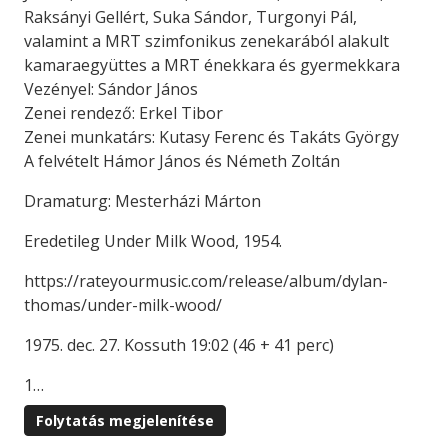
Raksányi Gellért, Suka Sándor, Turgonyi Pál,
valamint a MRT szimfonikus zenekarából alakult
kamaraegyüttes a MRT énekkara és gyermekkara
Vezényel: Sándor János
Zenei rendező: Erkel Tibor
Zenei munkatárs: Kutasy Ferenc és Takáts György
A felvételt Hámor János és Németh Zoltán
Dramaturg: Mesterházi Márton
Eredetileg Under Milk Wood, 1954.
https://rateyourmusic.com/release/album/dylan-
thomas/under-milk-wood/
1975. dec. 27. Kossuth 19:02 (46 + 41 perc)
1…
Folytatás megjelenítése