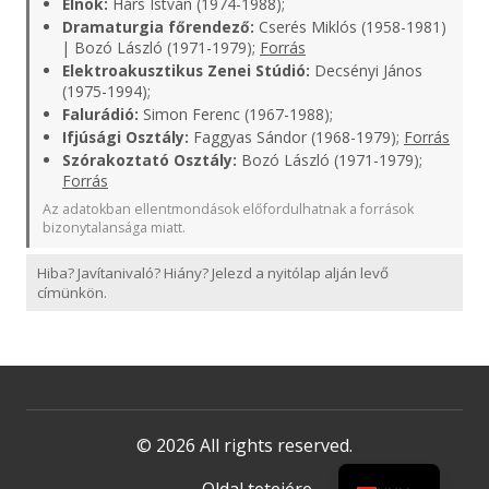
Elnök:
Hárs István (1974-1988);
Dramaturgia főrendező:
Cserés Miklós (1958-1981)
| Bozó László (1971-1979);
Forrás
Elektroakusztikus Zenei Stúdió:
Decsényi János
(1975-1994);
Falurádió:
Simon Ferenc (1967-1988);
Ifjúsági Osztály:
Faggyas Sándor (1968-1979);
Forrás
Szórakoztató Osztály:
Bozó László (1971-1979);
Forrás
Az adatokban ellentmondások előfordulhatnak a források
bizonytalansága miatt.
Hiba? Javítanivaló? Hiány? Jelezd a nyitólap alján levő
címünkön.
© 2026 All rights reserved.