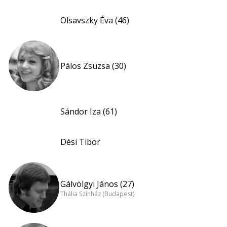
Olsavszky Éva (46)
Pálos Zsuzsa (30)
Sándor Iza (61)
Dési Tibor
Gálvölgyi János (27)
Thália Színház (Budapest)