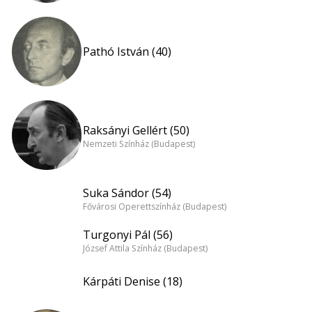
Pathó István (40)
Raksányi Gellért (50)
Nemzeti Színház (Budapest)
Suka Sándor (54)
Fővárosi Operettszínház (Budapest)
Turgonyi Pál (56)
József Attila Színház (Budapest)
Kárpáti Denise (18)