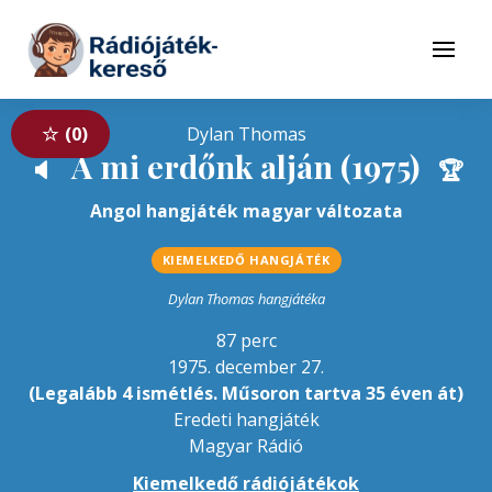
Tovább a navigációhoz
Tovább a tartalomhoz
Menü
0
Dylan Thomas
A mi erdőnk alján (1975)
🔈
🏆
Angol hangjáték magyar változata
KIEMELKEDŐ HANGJÁTÉK
Dylan Thomas hangjátéka
87 perc
1975. december 27.
(Legalább 4 ismétlés. Műsoron tartva 35 éven át)
Eredeti hangjáték
Magyar Rádió
Kiemelkedő rádiójátékok