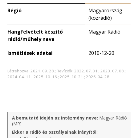
Régió
Magyarország
(közrádió)
Hangfelvételt készítő
Magyar Rádió
rádió/műhely neve
Ismétlések adatai
2010-12-20
Létrehozva: 2021. 09. 28.; Revíziók: 2022. 07. 31.; 2023. 07. 08.;
2024. 04. 11.; 2025. 10. 16.; 2025. 10. 21.; 2026. 04. 28.
A bemutató idején az intézmény neve:
Magyar Rádió
(MR)
Ekkor a rádió és osztályainak irányítói: