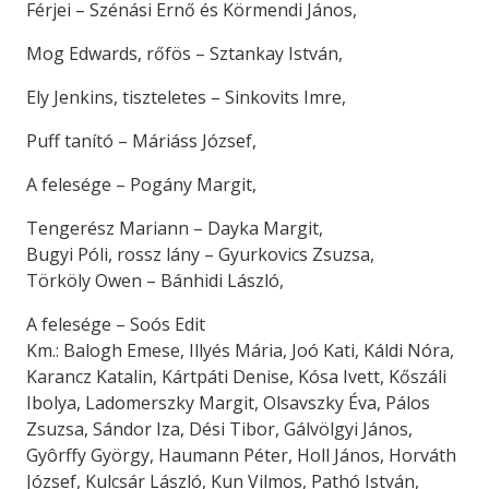
Férjei – Szénási Ernő és Körmendi János,
Mog Edwards, rőfös – Sztankay István,
Ely Jenkins, tiszteletes – Sinkovits Imre,
Puff tanító – Máriáss József,
A felesége – Pogány Margit,
Tengerész Mariann – Dayka Margit,
Bugyi Póli, rossz lány – Gyurkovics Zsuzsa,
Törköly Owen – Bánhidi László,
A felesége – Soós Edit
Km.: Balogh Emese, Illyés Mária, Joó Kati, Káldi Nóra,
Karancz Katalin, Kártpáti Denise, Kósa Ivett, Kőszáli
Ibolya, Ladomerszky Margit, Olsavszky Éva, Pálos
Zsuzsa, Sándor Iza, Dési Tibor, Gálvölgyi János,
Gyôrffy György, Haumann Péter, Holl János, Horváth
József, Kulcsár László, Kun Vilmos, Pathó István,