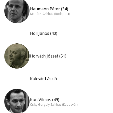
Haumann Péter (34)
Madách Színház (Budapest)
Holl János (40)
Horváth József (51)
Kulcsár László
Kun Vilmos (49)
Csiky Gergely Színház (Kaposvár)