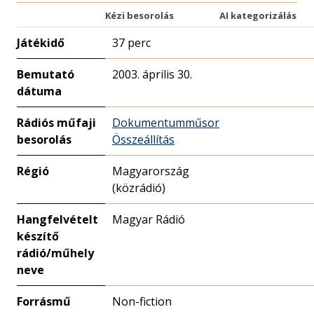
Kézi besorolás
AI kategorizálás
Játékidő
37 perc
Bemutató
2003. április 30.
dátuma
Rádiós műfaji
Dokumentumműsor
besorolás
Összeállítás
Régió
Magyarország
(közrádió)
Hangfelvételt
Magyar Rádió
készítő
rádió/műhely
neve
Forrásmű
Non-fiction