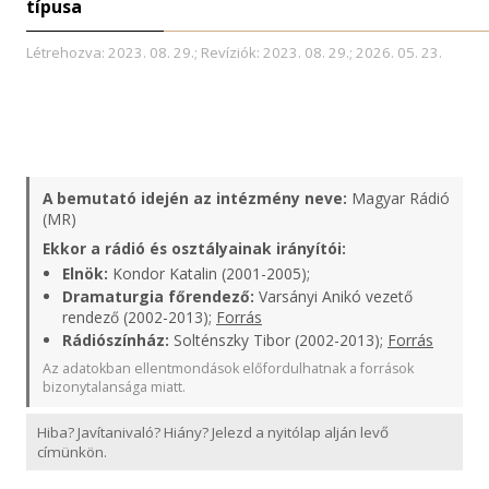
típusa
Létrehozva: 2023. 08. 29.; Revíziók: 2023. 08. 29.; 2026. 05. 23.
A bemutató idején az intézmény neve:
Magyar Rádió
(MR)
Ekkor a rádió és osztályainak irányítói:
Elnök:
Kondor Katalin (2001-2005);
Dramaturgia főrendező:
Varsányi Anikó vezető
rendező (2002-2013);
Forrás
Rádiószínház:
Solténszky Tibor (2002-2013);
Forrás
Az adatokban ellentmondások előfordulhatnak a források
bizonytalansága miatt.
Hiba? Javítanivaló? Hiány? Jelezd a nyitólap alján levő
címünkön.