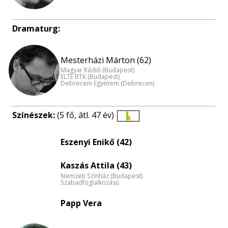
Dramaturg:
Mesterházi Márton (62)
Magyar Rádió (Budapest)
ELTE BTK (Budapest)
Debreceni Egyetem (Debrecen)
Színészek:
(5 fő, átl. 47 év)
Életkori
eloszlás
Eszenyi Enikő (42)
nagyítása
Kaszás Attila (43)
Nemzeti Színház (Budapest)
Szabadfoglalkozású
Papp Vera