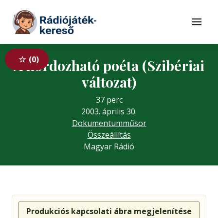
Tovább a navigációhoz
Tovább a tartalomhoz
Menü
0
A hordozható poéta (Szibériai
változat)
37 perc
2003. április 30.
Dokumentumműsor
Összeállítás
Magyar Rádió
Produkciós kapcsolati ábra megjelenítése