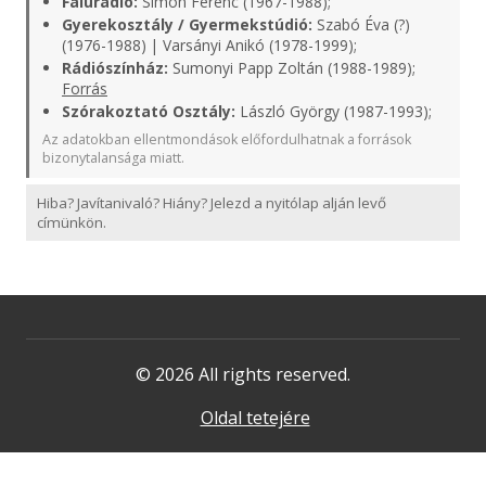
Falurádió:
Simon Ferenc (1967-1988);
Gyerekosztály / Gyermekstúdió:
Szabó Éva (?)
(1976-1988) | Varsányi Anikó (1978-1999);
Rádiószínház:
Sumonyi Papp Zoltán (1988-1989);
Forrás
Szórakoztató Osztály:
László György (1987-1993);
Az adatokban ellentmondások előfordulhatnak a források
bizonytalansága miatt.
Hiba? Javítanivaló? Hiány? Jelezd a nyitólap alján levő
címünkön.
© 2026 All rights reserved.
Oldal tetejére