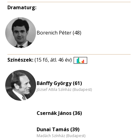
Dramaturg:
Borenich Péter (48)
Színészek:
(15 fő, átl. 46 év)
Életkori
eloszlás
nagyítása
Bánffy György (61)
József Attila Színház (Budapest)
Csernák János (36)
Dunai Tamás (39)
Madách Színház (Budapest)