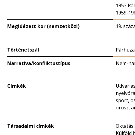
1953 Rák
1959-19
Megidézett kor (nemzetközi)
19. száz
Történetszál
Párhuza
Narratíva/konfliktustípus
Nem-nar
Címkék
Udvarlá
nyelvóra
sport, o
orosz, a
Társadalmi címkék
Oktatás,
Külföld 