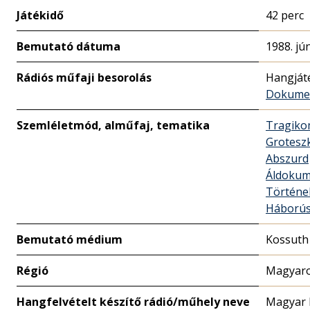
Játékidő
42 perc
Bemutató dátuma
1988. jú
Rádiós műfaji besorolás
Hangját
Dokume
Szemléletmód, alműfaj, tematika
Tragiko
Grotesz
Abszurd
Áldoku
Történe
Háború
Bemutató médium
Kossuth
Régió
Magyaro
Hangfelvételt készítő rádió/műhely neve
Magyar 