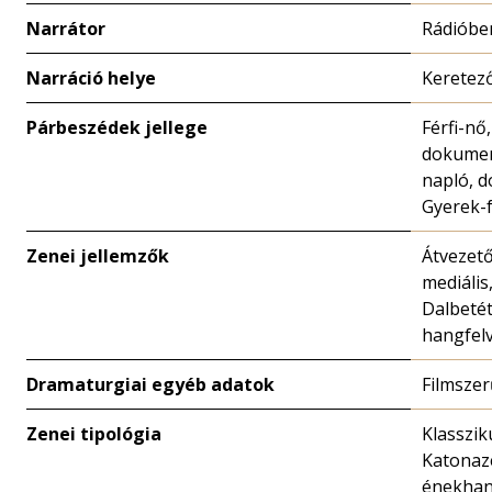
Narrátor
Rádióbe
Narráció helye
Keretez
Párbeszédek jellege
Férfi-nő,
dokumen
napló, 
Gyerek-f
Zenei jellemzők
Átvezető
mediális
Dalbetét
hangfelv
Dramaturgiai egyéb adatok
Filmszer
Zenei tipológia
Klasszik
Katonaz
énekhan