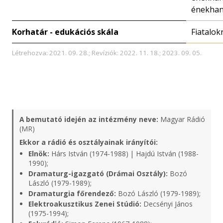
énekha
Korhatár - edukációs skála
Fiatalok
Létrehozva: 2021. 09. 28.; Revíziók: 2022. 11. 18.; 2023. 09. 05.
A bemutató idején az intézmény neve:
Magyar Rádió
(MR)
Ekkor a rádió és osztályainak irányítói:
Elnök:
Hárs István (1974-1988) | Hajdú István (1988-
1990);
Dramaturg-igazgató (Drámai Osztály):
Bozó
László (1979-1989);
Dramaturgia főrendező:
Bozó László (1979-1989);
Elektroakusztikus Zenei Stúdió:
Decsényi János
(1975-1994);