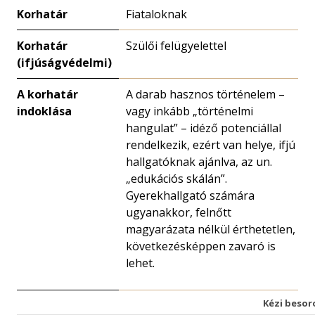
Korhatár
Fiataloknak
Korhatár
Szülői felügyelettel
(ifjúságvédelmi)
A korhatár
A darab hasznos történelem –
indoklása
vagy inkább „történelmi
hangulat” – idéző potenciállal
rendelkezik, ezért van helye, ifjú
hallgatóknak ajánlva, az un.
„edukációs skálán”.
Gyerekhallgató számára
ugyanakkor, felnőtt
magyarázata nélkül érthetetlen,
következésképpen zavaró is
lehet.
Kézi besor