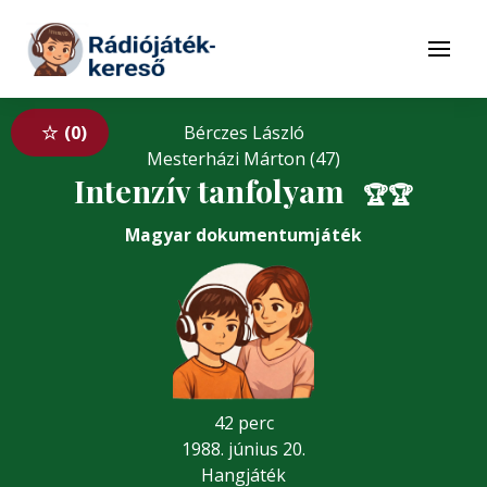
Tovább a navigációhoz
Tovább a tartalomhoz
Menü
0
Bérczes László
Mesterházi Márton (47)
Intenzív tanfolyam
🏆
🏆
Magyar dokumentumjáték
42 perc
1988. június 20.
Hangjáték