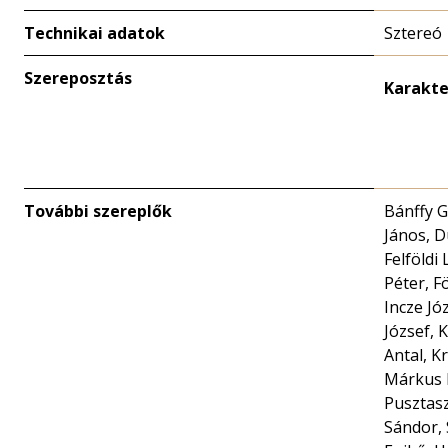
Technikai adatok
Sztereó
Szereposztás
Karakte
További szereplők
Bánffy 
János, 
Felföldi
Péter, F
Incze Jó
József, 
Antal, Kr
Márkus 
Pusztasz
Sándor, 