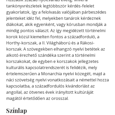
tankönyvrészletek legtöbbször kérdés-felelet
gyakorlatok, így a felolvasás valójában párbeszédes
jelenteket idéz fel, melyekben tanárok kérdeznek
diákokat, akik egyenként, vagy kórusban mondják a
mindig pontos választ. Az így megidézett történelmi
korok közül kiemelten fontos a századforduló, a
Horthy-korszak, a II. Világháború és a Rákosi-
korszak. A szövegekben elhangzó nyelvi betétek az
alkotó érezhető szándéka szerint a történelmi
korszakokat, de egyben e korszakok jellegzetes
kulturális kapcsolatrendszerét is felidézik, mely
értelemszerűen a Monarchia nyelvi közegét, majd a
náci szövetség nyelvi vonatkozásait a némettel hozza
kapcsolatba, a századfordulós kivándorlást az
angollal, az ötvenes évek irányított kultúráját
magától értetődően az orosszal.
Színlap