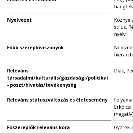
hangfelv
Nyelvezet
Köznyelv
stílus, R
nyelv
Főbb szereplőviszonyok
Nemzedék
hierarch
Releváns
Diák, P
társadalmi/kulturális/gazdasági/politikai
- poszt/hivatás/tevékenység
Releváns státuszváltozás és életesemény
Folyamat
Erkölcsi
(negatív
Főszereplők releváns kora
Gyerek, 