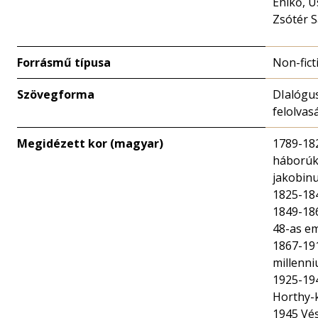
Enikő, U
Zsótér 
Forrásmű típusa
Non-fict
Szövegforma
DIalógu
felolvas
Megidézett kor (magyar)
1789-18
háborúk
jakobin
1825-18
1849-18
48-as em
1867-191
millenni
1925-194
Horthy-
1945 Vé