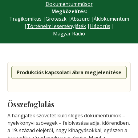
Dokumentumműsor
Megközelítés:
Tragikomikus
|
Groteszk
|
Abszurd
|
Áldokumentum
|
Történelmi eseményjáték
|
Háborús
|
Magyar Rádió
Produkciós kapcsolati ábra megjelenítése
Összefoglalás
A hangjáték szövetét különleges dokumentumok –
nyelvkönyvi szövegek – felolvasása adja, időrendben,
a 19. század elejétől, nagy kihagyásokkal, egészen a
huszadik század nyolcvanas éveiig. Mivel a