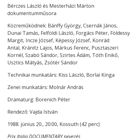
Bérczes László és Mesterházi Márton
dokumentumműsora
Közreműködnek: Bánffy György, Csernák János,
Dunai Tamás, Felföldi László, Forgács Péter, Földessy
Margit, Incze József, Képessy József, Konrád
Antal, Kránitz Lajos, Márkus Ferenc, Pusztaszeri
Kornél, Szabó Sándor, Szirtes Ádám, Tóth Enikő,
Usztics Mátyás, Zsótér Sándor
Technikai munkatárs: Kiss László, Borlai Kinga
Zenei munkatárs: Molnár András
Dramaturg: Borenich Péter
Rendező: Vajda István
1988. június 20., 20:00, Kossuth (42 perc)
Prix Italia DOCUMENTARY nevezés