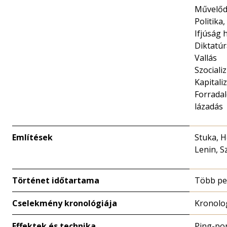
Művelődé
Politika,
Ifjúság 
Diktatúr
Vallás
Szociali
Kapitali
Forradal
lázadás
Említések
Stuka, H
Lenin, S
Történet időtartama
Több pe
Cselekmény kronológiája
Kronolo
Effektek és technika
Ping-pon