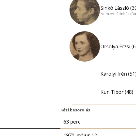
Sinkó László (3
Nemzeti Színház (B
Orsolya Erzsi (6
Károlyi Irén (51
Kun Tibor (48)
Kézi besorolás
63 perc
1970. május 12.