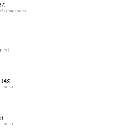
27)
nház (Budapest)
pest)
 (43)
dapest)
6)
dapest)