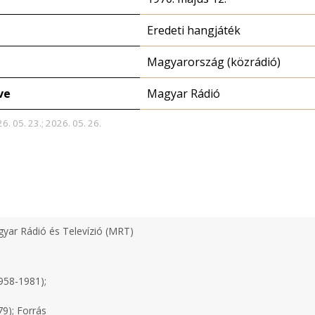
Eredeti hangjáték
Magyarország (közrádió)
ve
Magyar Rádió
6. 05. 23.; 2026. 05. 26.
yar Rádió és Televízió (MRT)
958-1981);
79);
Forrás