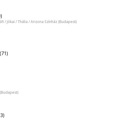
)
tőfi / Jókai / Thália / Arizona Színház (Budapest)
(71)
z (Budapest)
3)