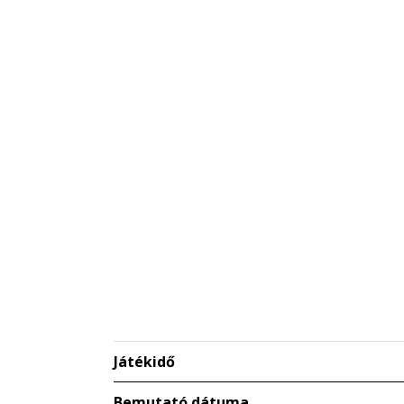
Játékidő
Bemutató dátuma