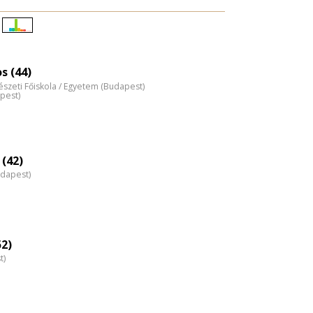
Életkori
eloszlás
nagyítása
s (44)
észeti Főiskola / Egyetem (Budapest)
pest)
 (42)
udapest)
52)
t)