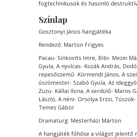
fogtechnikusok és hasonló destruktí
Színlap
Gosztonyi János hangjátéka
Rendező: Marton Frigyes
Pacau- Sinkovits Imre, Bibi- Mezei M
Gyula, A nyolcas- Kozák András, Dodó-
repesőszemű- Körmendi János, A szer
úszómester- Szabó Gyula, Az ideggyó
Zuzu- Kállai Ilona, A serdülő- Maros G
László, A néni- Orsolya Erzsi, Túszok-
Temes Gábor
Dramaturg: Mesterházi Márton
A hangjáték főhőse a világot jelentő 