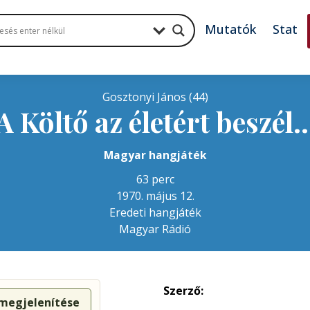
Mutatók
Stat
Gosztonyi János (44)
A Költő az életért beszél
Magyar hangjáték
63 perc
1970. május 12.
Eredeti hangjáték
Magyar Rádió
Szerző:
 megjelenítése