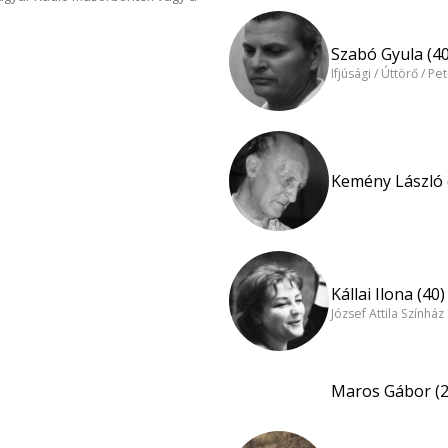
Szabó Gyula (40
Ifjúsági / Úttörő / Pe
Kemény László 
Kállai Ilona (40)
József Attila Színhá
Maros Gábor (2