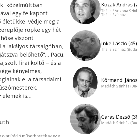
aki közelmúltban
Kozák András (
Thália / Arizona Szí
yával egy felkapott
Thália Színház
ő életükkel védje meg a
zereplője röpke egy hét
 hőse viszont
Inke László (45)
 a lakályos társalgóban,
Thália Színház (Buda
t játszva belőhető”… Pacu,
szolt lírai költő – és a
bsége kényelmes,
glalnak el a társadalmi
Körmendi János
Madách Színház (Bu
 úszómesterek,
v elemek is…
Garas Dezső (3
suth
Madách Színház (Bu
Magyar Rádió műsorboríték vagy a