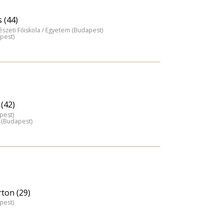
 (44)
észeti Főiskola / Egyetem (Budapest)
pest)
(42)
pest)
 (Budapest)
ton (29)
pest)