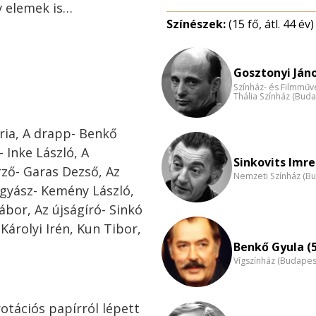
v elemek is…
Színészek:
(15 fő, átl. 44 év)
Gosztonyi Jáno
Színház- és Filmműv
Thália Színház (Buda
ária, A drapp- Benkő
 Inke László, A
Sinkovits Imre
ző- Garas Dezső, Az
Nemzeti Színház (B
gyász- Kemény László,
ábor, Az újságíró- Sinkó
 Károlyi Irén, Kun Tibor,
Benkő Gyula (
Vígszínház (Budapes
rotációs papírról lépett