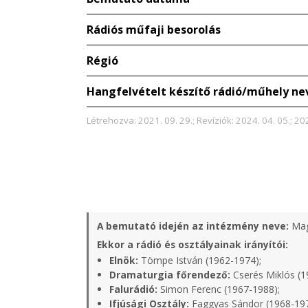
Rádiós műfaji besorolás
Régió
Hangfelvételt készítő rádió/műhely ne
Létrehozva: 2021. 09. 29.; Revíziók: 2024. 04. 05.; 202
A bemutató idején az intézmény neve:
Mag
Ekkor a rádió és osztályainak irányítói:
Elnök:
Tömpe István (1962-1974);
Dramaturgia főrendező:
Cserés Miklós (1
Falurádió:
Simon Ferenc (1967-1988);
Ifjúsági Osztály:
Faggyas Sándor (1968-19