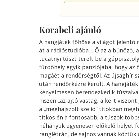
Korabeli ajánló
A hangjáték főhőse a világot jelentő 
át a rádióstúdióba… Ő az a bűnöző, 
tucatnyi túszt terelt be a géppisztol
fürdőhely egyik panziójába, hogy az 
magáét a rendőrségtől. Az újsághír s
után rendőrkézre került. A hangjáték
kényelmesen berendezkedik túszaival
hiszen „az ajtó vastag, a kert viszon
a „meghajszolt szelíd” titokban meghaj
titkos én a fontosabb; a túszok töb
néhányuk egyenesen előkelő helyet fo
ranglétrán, de sajnos vannak köztük