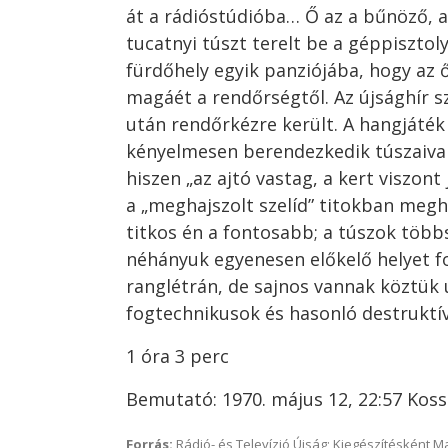
át a rádióstúdióba… Ő az a bűnöző, 
tucatnyi túszt terelt be a géppisztol
fürdőhely egyik panziójába, hogy az 
magáét a rendőrségtől. Az újsághír s
után rendőrkézre került. A hangjáték
kényelmesen berendezkedik túszaival
hiszen „az ajtó vastag, a kert viszon
a „meghajszolt szelíd” titokban meghaj
titkos én a fontosabb; a túszok töb
néhányuk egyenesen előkelő helyet fo
ranglétrán, de sajnos vannak köztük
fogtechnikusok és hasonló destruktí
1 óra 3 perc
Bemutató: 1970. május 12, 22:57 Kos
Forrás:
Rádió- és Televízió Újság; Kiegészítésként 