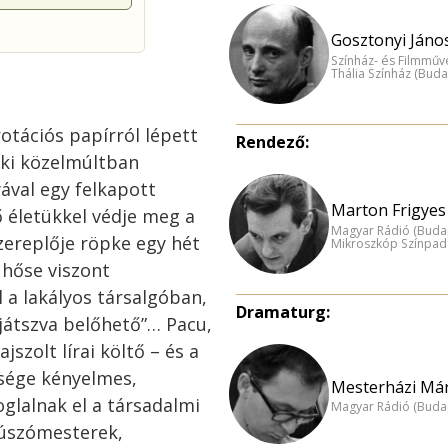
Gosztonyi János
Színház- és Filmműv
Thália Színház (Buda
rotációs papírról lépett
Rendező:
aki közelmúltban
yával egy felkapott
Marton Frigyes 
ő életükkel védje meg a
Magyar Rádió (Buda
zereplője röpke egy hét
Mikroszkóp Színpad
 hőse viszont
 a lakályos társalgóban,
Dramaturg:
t játszva belőhető”… Pacu,
szolt lírai költő – és a
bsége kényelmes,
Mesterházi Már
glalnak el a társadalmi
Magyar Rádió (Buda
 úszómesterek,