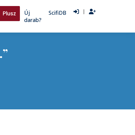
|
Új
ScifiDB
Plusz
darab?
…”