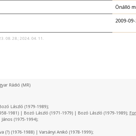
Önálló 
2009-09-
3. 08. 28.; 2024. 04. 11.
yar Rádió (MR)
ozó László (1979-1989);
958-1981) | Bozó László (1971-1979) | Bozó László (1979-1989);
For
 János (1975-1994);
a (?) (1976-1988) | Varsányi Anikó (1978-1999);