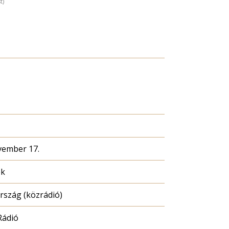
t)
vember 17.
ék
szág (közrádió)
Rádió