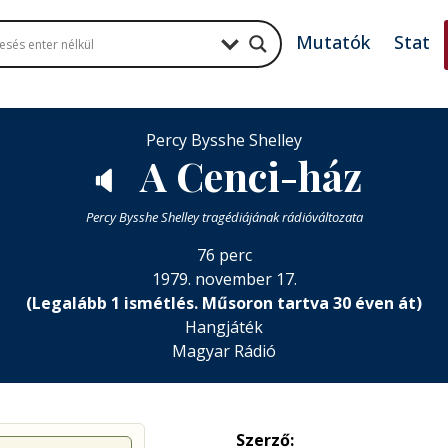
Mutatók
Stat
Percy Bysshe Shelley
A Cenci-ház
🔈
Percy Bysshe Shelley tragédiájának rádióváltozata
76 perc
1979. november 17.
(Legalább 1 ismétlés. Műsoron tartva 30 éven át)
Hangjáték
Magyar Rádió
Szerző: