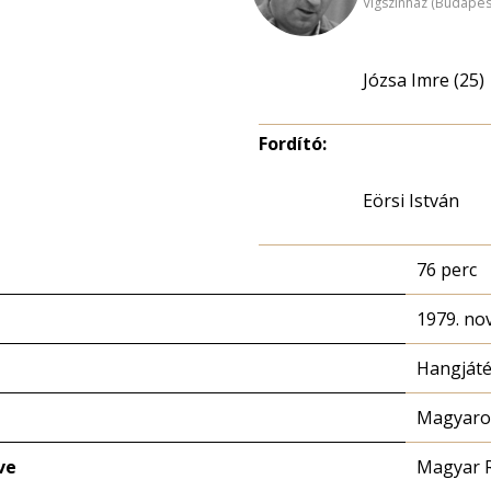
Vígszínház (Budapes
Józsa Imre (25)
Fordító:
Eörsi István
76 perc
1979. no
Hangját
Magyaror
ve
Magyar 