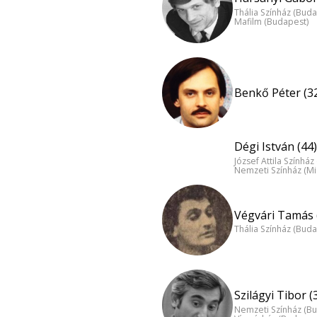
Thália Színház (Buda
Mafilm (Budapest)
Benkő Péter (3
Dégi István (44)
József Attila Színhá
Nemzeti Színház (Mi
Végvári Tamás 
Thália Színház (Buda
Szilágyi Tibor (
Nemzeti Színház (B