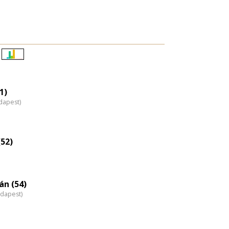
Életkori
eloszlás
nagyítása
1)
dapest)
(52)
án (54)
udapest)