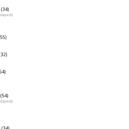
(34)
udapest)
55)
(32)
54)
(54)
udapest)
 (34)