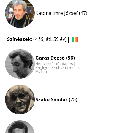
Katona Imre József (47)
Színészek:
(4 fő, átl. 59 év)
Életkori
eloszlás
Garas Dezső (56)
nagyítása
Népszínház (Budapest)
Szigligeti Színház (Szolnok)
Mafilm
Szabó Sándor (75)