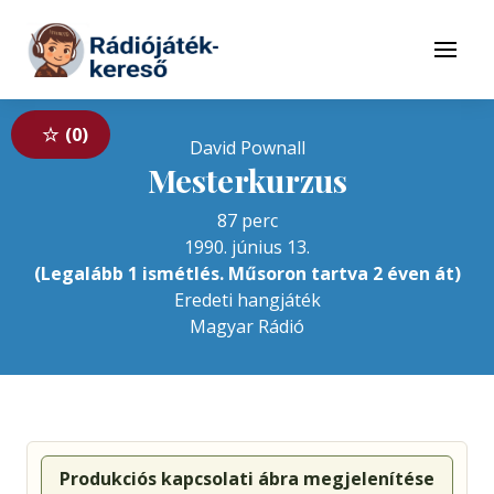
Tovább a navigációhoz
Tovább a tartalomhoz
Menü
0
David Pownall
Mesterkurzus
87 perc
1990. június 13.
(Legalább 1 ismétlés. Műsoron tartva 2 éven át)
Eredeti hangjáték
Magyar Rádió
Produkciós kapcsolati ábra megjelenítése