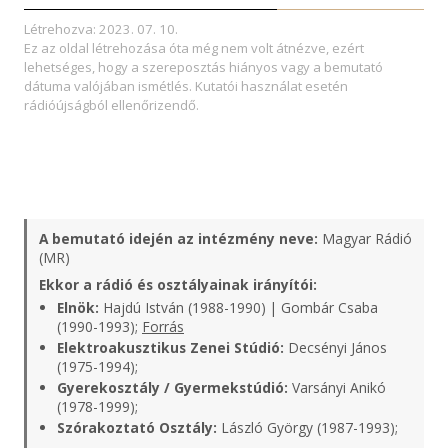
Létrehozva: 2023. 07. 10.
Ez az oldal létrehozása óta még nem volt átnézve, ezért
lehetséges, hogy a szereposztás hiányos vagy a bemutató
dátuma valójában ismétlés. Kutatói használat esetén
rádióújságból ellenőrizendő.
A bemutató idején az intézmény neve:
Magyar Rádió
(MR)
Ekkor a rádió és osztályainak irányítói:
Elnök:
Hajdú István (1988-1990) | Gombár Csaba
(1990-1993);
Forrás
Elektroakusztikus Zenei Stúdió:
Decsényi János
(1975-1994);
Gyerekosztály / Gyermekstúdió:
Varsányi Anikó
(1978-1999);
Szórakoztató Osztály:
László György (1987-1993);