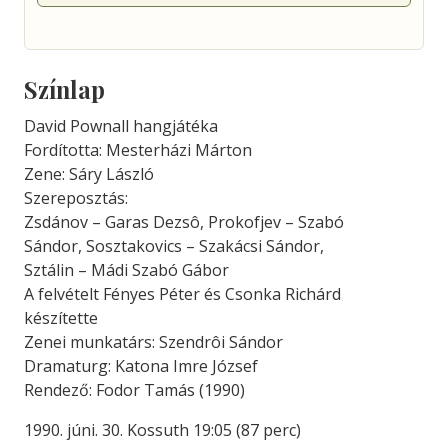
Színlap
David Pownall hangjátéka
Fordította: Mesterházi Márton
Zene: Sáry László
Szereposztás:
Zsdánov – Garas Dezsô, Prokofjev – Szabó
Sándor, Sosztakovics – Szakácsi Sándor,
Sztálin – Mádi Szabó Gábor
A felvételt Fényes Péter és Csonka Richárd
készítette
Zenei munkatárs: Szendrôi Sándor
Dramaturg: Katona Imre József
Rendező: Fodor Tamás (1990)
1990. júni. 30. Kossuth 19:05 (87 perc)