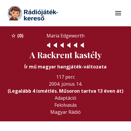
Tovább a navigációhoz
Tovább a tartalomhoz
Menü
0
Maria Edgeworth
🔈
🔈
🔈
🔈
🔈
🔈
A Rackrent kastély
Ír mű magyar hangjáték-változata
117 perc
2004. június 14.
(Legalább 4 ismétlés. Műsoron tartva 13 éven át)
Adaptáció
Felolvasás
Magyar Rádió