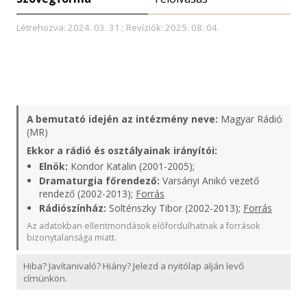
Létrehozva: 2024. 03. 31.; Revíziók: 2025. 08. 04.
A bemutató idején az intézmény neve:
Magyar Rádió
(MR)
Ekkor a rádió és osztályainak irányítói:
Elnök:
Kondor Katalin (2001-2005);
Dramaturgia főrendező:
Varsányi Anikó vezető
rendező (2002-2013);
Forrás
Rádiószínház:
Solténszky Tibor (2002-2013);
Forrás
Az adatokban ellentmondások előfordulhatnak a források
bizonytalansága miatt.
Hiba? Javítanivaló? Hiány? Jelezd a nyitólap alján levő
címünkön.