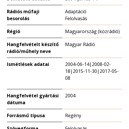
Rádiós műfaji
Adaptáció
besorolás
Felolvasás
Régió
Magyarország (közrádió)
Hangfelvételt készítő
Magyar Rádió
rádió/műhely neve
Ismétlések adatai
2004-06-14|2008-02-
18|2015-11-30|2017-05-
08
Hangfelvétel gyártási
2004
dátuma
Forrásmű típusa
Regény
Szövegforma
Felolvasás