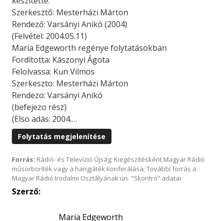
készítette.
Szerkesztő: Mesterházi Márton
Rendező: Varsányi Anikó (2004)
(Felvétel: 2004.05.11)
Maria Edgeworth regénye folytatásokban
Fordította: Kászonyi Ágota
Felolvassa: Kun Vilmos
Szerkeszto: Mesterházi Márton
Rendezo: Varsányi Anikó
(befejezo rész)
(Elso adás: 2004.…
Folytatás megjelenítése
Forrás:
Rádió- és Televízió Újság; Kiegészítésként Magyar Rádió
műsorboríték vagy a hangjáték konferálása; További forrás a
Magyar Rádió Irodalmi Osztályának ún. "Skontró" adatai
Szerző:
Maria Edgeworth