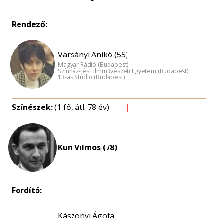
Rendező:
Varsányi Anikó (55)
Magyar Rádió (Budapest)
Színház- és Filmművészeti Egyetem (Budapest)
13-as Stúdió (Budapest)
Színészek:
(1 fő, átl. 78 év)
Életkori
eloszlás
nagyítása
Kun Vilmos (78)
Fordító:
Kászonyi Ágota