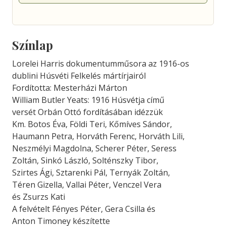
Színlap
Lorelei Harris dokumentumműsora az 1916-os
dublini Húsvéti Felkelés mártírjairól
Fordította: Mesterházi Márton
William Butler Yeats: 1916 Húsvétja című
versét Orbán Ottó fordításában idézzük
Km. Botos Éva, Földi Teri, Kőmíves Sándor,
Haumann Petra, Horváth Ferenc, Horváth Lili,
Neszmélyi Magdolna, Scherer Péter, Seress
Zoltán, Sinkó László, Solténszky Tibor,
Szirtes Ági, Sztarenki Pál, Ternyák Zoltán,
Téren Gizella, Vallai Péter, Venczel Vera
és Zsurzs Kati
A felvételt Fényes Péter, Gera Csilla és
Anton Timoney készítette