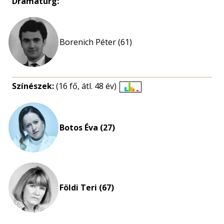
Dramaturg:
Borenich Péter (61)
Színészek:
(16 fő, átl. 48 év)
Életkori
eloszlás
nagyítása
Botos Éva (27)
Földi Teri (67)