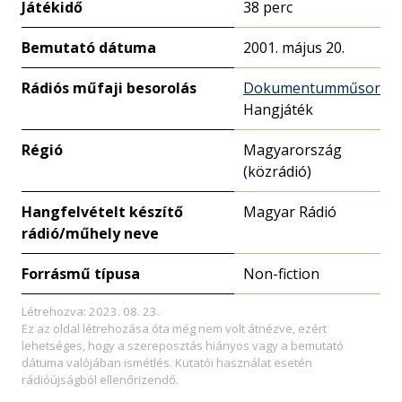
Játékidő
38 perc
Bemutató dátuma
2001. május 20.
Rádiós műfaji besorolás
Dokumentumműsor
Hangjáték
Régió
Magyarország
(közrádió)
Hangfelvételt készítő
Magyar Rádió
rádió/műhely neve
Forrásmű típusa
Non-fiction
Létrehozva: 2023. 08. 23.
Ez az oldal létrehozása óta még nem volt átnézve, ezért
lehetséges, hogy a szereposztás hiányos vagy a bemutató
dátuma valójában ismétlés. Kutatói használat esetén
rádióújságból ellenőrizendő.