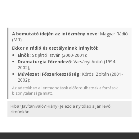
A bemutató idején az intézmény neve:
Magyar Rádió
(MR)
Ekkor a rádió és osztályainak irányítói:
Elnök:
Szijártó István (2000-2001);
Dramaturgia főrendező:
Varsányi Anikó (1994-
2002);
Művészeti Főszerkesztőség:
Kőrösi Zoltán (2001-
2002);
Az adatokban ellentmondások előfordulhatnak a források
bizonytalansága miatt.
Hiba? Javítanivaló? Hiány? Jelezd a nyitólap alján levő
címünkön.