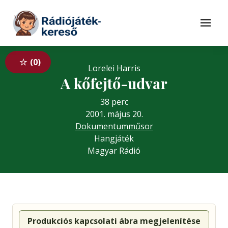
Tovább a navigációhoz
Tovább a tartalomhoz
Menü
0
Lorelei Harris
A kőfejtő-udvar
38 perc
2001. május 20.
Dokumentumműsor
Hangjáték
Magyar Rádió
Produkciós kapcsolati ábra megjelenítése