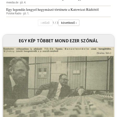
meedia.de · júl. 4.
Egy legendás lengyel hegymászó története a Katowicei Rádiótól
Polskie Radio · júl. 1.
‹ előző
1 / 3
következő ›
EGY KÉP TÖBBET MOND EZER SZÓNÁL