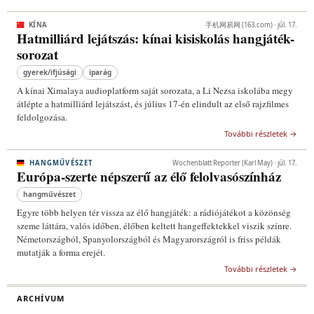
KÍNA
手机网易网 (163.com) · júl. 17.
Hatmilliárd lejátszás: kínai kisiskolás hangjáték-
sorozat
gyerek/ifjúsági
iparág
A kínai Ximalaya audioplatform saját sorozata, a Li Nezsa iskolába megy
átlépte a hatmilliárd lejátszást, és július 17-én elindult az első rajzfilmes
feldolgozása.
További részletek →
HANGMŰVÉSZET
Wochenblatt Reporter (Karl May) · júl. 17.
Európa-szerte népszerű az élő felolvasószínház
hangművészet
Egyre több helyen tér vissza az élő hangjáték: a rádiójátékot a közönség
szeme láttára, valós időben, élőben keltett hangeffektekkel viszik színre.
Németországból, Spanyolországból és Magyarországról is friss példák
mutatják a forma erejét.
További részletek →
ARCHÍVUM