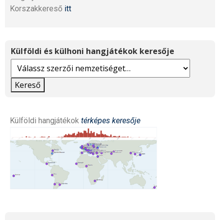
Korszakkereső
itt
Külföldi és külhoni hangjátékok keresője
Kereső
Külföldi hangjátékok
térképes keresője