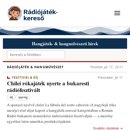
Tovább a navigációhoz
Tovább a tartalomhoz
Menü
Hangjáték- & hangművészeti hírek
RÁDIÓJÁTÉK & HANGMŰVÉSZET
Frissítve: júl. 17., 22:11
FESZTIVÁL & DÍJ
PressLatam · júl. 17.
Chilei rókajáték nyerte a bukaresti
rádiófesztivált
díj
iparág
A spanyol nyelvű chilei La fábula del zorro cabezón (A nagyfejű róka
meséje) első díjat kapott a hangjáték-sorozat kategóriában a Román
Rádió bukaresti nemzetközi rádiószínházi fesztiválján — a mezőny
egyetlen latin-amerikai produkciójaként.
További részletek →