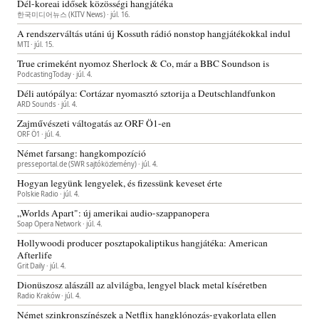
Dél-koreai idősek közösségi hangjátéka
한국미디어뉴스 (KITV News) · júl. 16.
A rendszerváltás utáni új Kossuth rádió nonstop hangjátékokkal indul
MTI · júl. 15.
True crimeként nyomoz Sherlock & Co, már a BBC Soundson is
PodcastingToday · júl. 4.
Déli autópálya: Cortázar nyomasztó sztorija a Deutschlandfunkon
ARD Sounds · júl. 4.
Zajművészeti váltogatás az ORF Ö1-en
ORF Ö1 · júl. 4.
Német farsang: hangkompozíció
presseportal.de (SWR sajtóközlemény) · júl. 4.
Hogyan legyünk lengyelek, és fizessünk keveset érte
Polskie Radio · júl. 4.
„Worlds Apart": új amerikai audio-szappanopera
Soap Opera Network · júl. 4.
Hollywoodi producer posztapokaliptikus hangjátéka: American
Afterlife
Grit Daily · júl. 4.
Dionüszosz alászáll az alvilágba, lengyel black metal kíséretben
Radio Kraków · júl. 4.
Német szinkronszínészek a Netflix hangklónozás-gyakorlata ellen