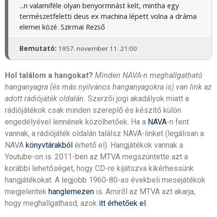
...n valamiféle olyan benyormnást kelt, mintha egy
természetfeletti deus ex machina lépett volna a dráma
elemei közé. Szirmai Rezső
Bemutató:
1957. november 11. 21:00
Hol találom a hangokat?
Minden NAVA-n meghallgatható
hanganyagra (és más nyilvános hanganyagokra is) van link az
adott rádiójáték oldalán.
Szerzői jogi akadályok miatt a
rádiójátékok csak minden szereplő és készítő külön
engedélyével lennének közölhetőek. Ha a
NAVA
-n fent
vannak, a rádiójáték oldalán találsz NAVA-linket (legálisan a
NAVA
könyvtárakból
érhető el). Hangjátékok vannak a
Youtube-on is. 2011-ben az MTVA megszüntette azt a
korábbi lehetőséget, hogy CD-re kijátszva kikérhessünk
hangjátékokat. A legjobb 1960-80-as évekbeli mesejátékok
megjelentek
hanglemezen
is. Amiről az MTVA azt akarja,
hogy meghallgathasd, azok
itt érhetőek el.