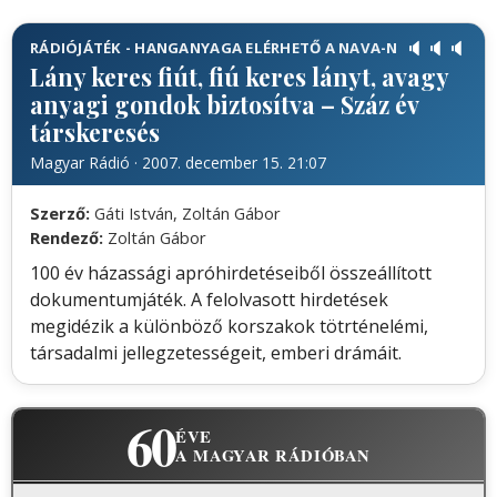
🔈
🔈
🔈
RÁDIÓJÁTÉK - HANGANYAGA ELÉRHETŐ A NAVA-N
Lány keres fiút, fiú keres lányt, avagy
anyagi gondok biztosítva – Száz év
társkeresés
Magyar Rádió · 2007. december 15. 21:07
Szerző:
Gáti István, Zoltán Gábor
Rendező:
Zoltán Gábor
100 év házassági apróhirdetéseiből összeállított
dokumentumjáték. A felolvasott hirdetések
megidézik a különböző korszakok tötrténelémi,
társadalmi jellegzetességeit, emberi drámáit.
60
ÉVE
A MAGYAR RÁDIÓBAN