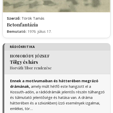
Szerző:
Török Tamás
Betonfantázia
Bemutató:
1976. július 17.
RÁDIÓKRITIKA
HOMORÓDY JÓZSEF
Tölgy és hárs
Horváth Tibor‏‎ rendezése
Ennek a motívumaiban és hátterében megrázó
drámának,
amely múlt hétfő este hangzott el a
Kossuth-adón, a rádiódrámák jelentős részén túlhangzó
és túlmutató jelentősége és hatása van. A dráma
hátterében és a szívünkben) ízzó események izgalmai,
emlékei, tör…