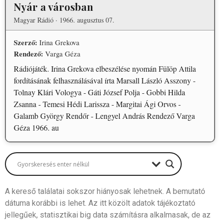
Nyár a városban
Magyar Rádió · 1966. augusztus 07.
Szerző:
Irina Grekova
Rendező:
Varga Géza
Rádiójáték. Irina Grekova elbeszélése nyomán Fülöp Attila
fordításának felhasználásával írta Marsall László Asszony -
Tolnay Klári Vologya - Gáti József Polja - Gobbi Hilda
Zsanna - Temesi Hédi Larissza - Margitai Ági Orvos -
Galamb György Rendőr - Lengyel András Rendező Varga
Géza 1966. au
A kereső találatai sokszor hiányosak lehetnek. A bemutató
dátuma korábbi is lehet. Az itt közölt adatok tájékoztató
jellegűek, statisztikai big data számításra alkalmasak, de az