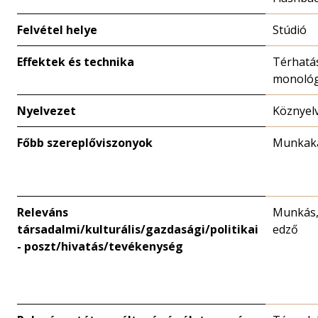
Felvétel helye
Stúdió
Effektek és technika
Térhatá
monológ
Nyelvezet
Köznyel
Főbb szereplőviszonyok
Munkaka
Releváns
Munkás,
társadalmi/kulturális/gazdasági/politikai
edző
- poszt/hivatás/tevékenység