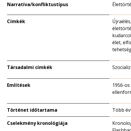
Narratíva/konfliktustípus
Élettört
Címkék
Újraélés,
élettört
kudarcok
élet, elf
tehetsé
Társadalmi címkék
Szociali
Említések
1956-os
ellenfo
Történet időtartama
Több év
Cselekmény kronológiája
Kronolo
Flashba