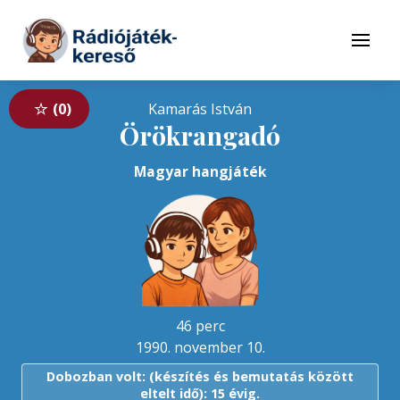
Tovább a navigációhoz
Tovább a tartalomhoz
Menü
0
Kamarás István
Örökrangadó
Magyar hangjáték
46 perc
1990. november 10.
Dobozban volt: (készítés és bemutatás között
eltelt idő): 15 évig.