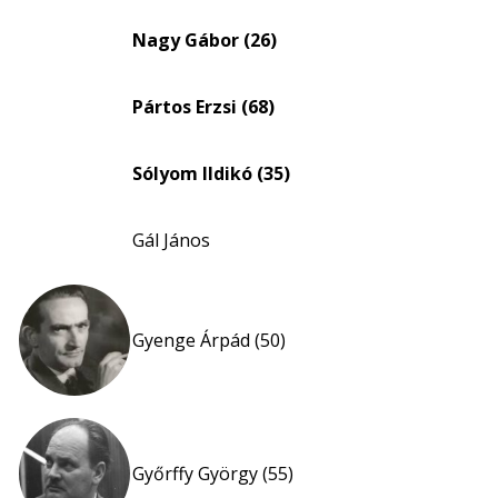
Életkori
eloszlás
Nagy Gábor (26)
nagyítása
Pártos Erzsi (68)
Sólyom Ildikó (35)
Gál János
Gyenge Árpád (50)
Győrffy György (55)