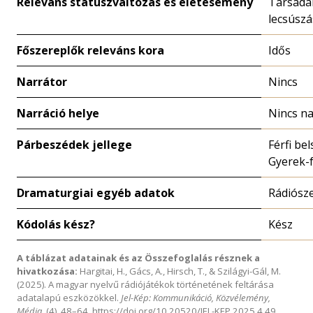
Releváns státuszváltozás és életesemény
Társada
lecsúszá
Főszereplők releváns kora
Idős
Narrátor
Nincs
Narráció helye
Nincs na
Párbeszédek jellege
Férfi be
Gyerek-f
Dramaturgiai egyéb adatok
Rádiósz
Kódolás kész?
Kész
A táblázat adatainak és az Összefoglalás résznek a
hivatkozása:
Hargitai, H., Gács, A., Hirsch, T., & Szilágyi-Gál, M.
(2025). A magyar nyelvű rádiójátékok történetének feltárása
adatalapú eszközökkel.
Jel-Kép: Kommunikáció, Közvélemény,
Média
, (4), 48–64.
https://doi.org/10.20520/JEL-KEP.2025.4.49