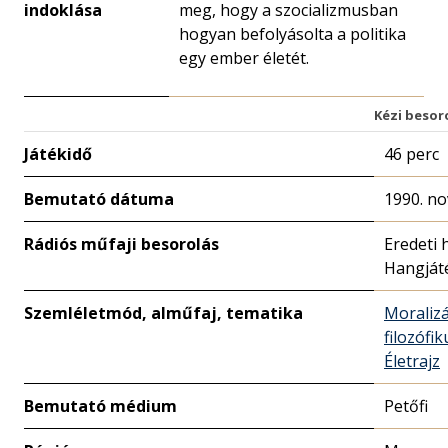
indoklása
meg, hogy a szocializmusban
hogyan befolyásolta a politika
egy ember életét.
Kézi besor
Játékidő
46 perc
Bemutató dátuma
1990. n
Rádiós műfaji besorolás
Eredeti 
Hangját
Szemléletmód, alműfaj, tematika
Moralizá
filozófik
Életrajz
Bemutató médium
Petőfi