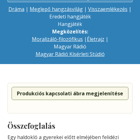
Dráma
|
Meglepő hangzásvilág
|
Visszaemlékezés
|
Eredeti hangjáték
Hangjáték
Megközelítés:
Moralizáló-filozófikus
|
Életrajz
|
Magyar Rádió
Magyar Rádió Kísérleti Stúdió
Produkciós kapcsolati ábra megjelenítése
Összefoglalás
Egy haldokló a gyerekei előtt elméjében felidézi