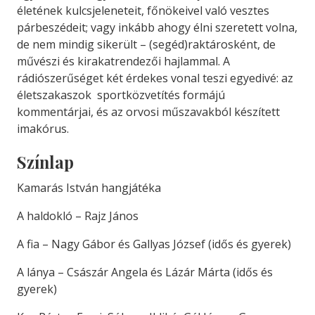
életének kulcsjeleneteit, főnökeivel való vesztes
párbeszédeit; vagy inkább ahogy élni szeretett volna,
de nem mindig sikerült – (segéd)raktárosként, de
művészi és kirakatrendezői hajlammal. A
rádiószerűséget két érdekes vonal teszi egyedivé: az
életszakaszok sportközvetítés formájú
kommentárjai, és az orvosi műszavakból készített
imakórus.
Színlap
Kamarás István hangjátéka
A haldokló – Rajz János
A fia – Nagy Gábor és Gallyas József (idős és gyerek)
A lánya – Császár Angela és Lázár Márta (idős és
gyerek)