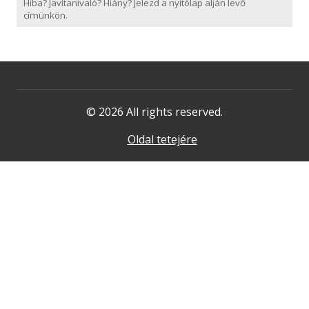
Hiba? Javítanivaló? Hiány? Jelezd a nyitólap alján levő
címünkön.
© 2026 All rights reserved.
Oldal tetejére