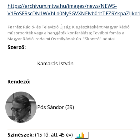
https://archivum.mtva.hu/images/news/NEWS-
V1FoSFRscDN1WVhLd0NySGVXNElvb01tTFZRYkpaZlJkd1
Forrás:
Rádió- és Televízió Újság; Kiegészítésként Magyar Rádió
műsorboríték vagy a hangjáték konferálása; További forrás a
Magyar Rádió Irodalmi Osztályának ún. "Skontró" adatai
Szerző:
Kamarás István
Rendező:
Pós Sándor (39)
Színészek:
(15 fő, átl. 45 év)