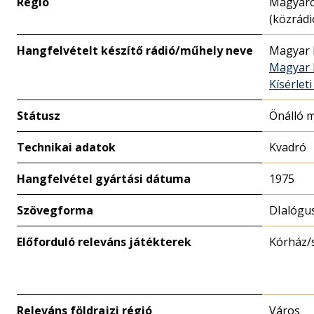
Régió
Magyar
(közrádi
Hangfelvételt készítő rádió/műhely neve
Magyar 
Magyar 
Kísérleti
Státusz
Önálló 
Technikai adatok
Kvadró
Hangfelvétel gyártási dátuma
1975
Szövegforma
DIalógu
Előforduló releváns játékterek
Kórház/
Releváns földrajzi régió
Város