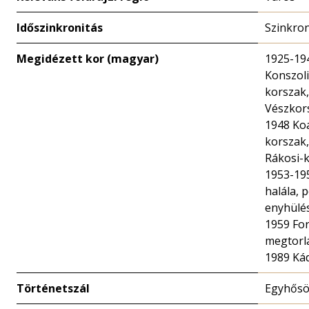
Időszinkronitás
Szinkro
Megidézett kor (magyar)
1925-19
Konszoli
korszak
Vészkor
1948 Koa
korszak
Rákosi-k
1953-195
halála, p
enyhülés
1959 Fo
megtorlá
1989 Ká
Történetszál
Egyhősö