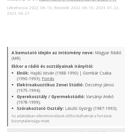
Létrehozva: 2022. 09. 15.; Revíziók: 2022. 09. 15.; 2023. 01. 22.;
2023. 04. 27.
A bemutató idején az intézmény neve:
Magyar Rádió
(MR)
Ekkor a rádió és osztályainak irányítói:
Elnök:
Hajdú István (1988-1990) | Gombár Csaba
(1990-1993);
Forrás
Elektroakusztikus Zenei Stúdió:
Decsényi János
(1975-1994);
Gyerekosztály / Gyermekstúdió:
Varsányi Anikó
(1978-1999);
Szórakoztató Osztály:
László György (1987-1993);
Az adatokban ellentmondások előfordulhatnak a források
bizonytalansága miatt.