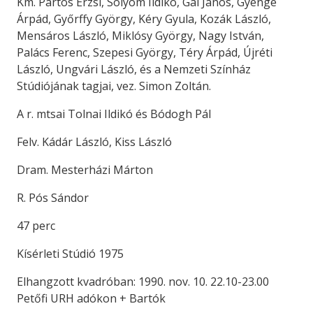
Km. Pártos Erzsi, Sólyom Ildikó, Gál János, Gyenge
Árpád, Győrffy György, Kéry Gyula, Kozák László,
Mensáros László, Miklósy György, Nagy István,
Palács Ferenc, Szepesi György, Téry Árpád, Újréti
László, Ungvári László, és a Nemzeti Színház
Stúdiójának tagjai, vez. Simon Zoltán.
A r. mtsai Tolnai Ildikó és Bódogh Pál
Felv. Kádár László, Kiss László
Dram. Mesterházi Márton
R. Pós Sándor
47 perc
Kísérleti Stúdió 1975
Elhangzott kvadróban: 1990. nov. 10. 22.10-23.00
Petőfi URH adókon + Bartók