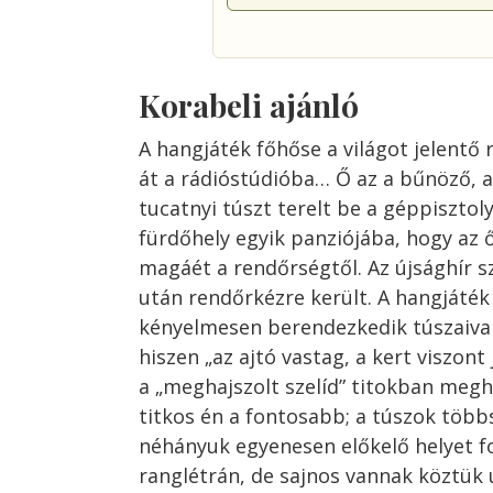
Korabeli ajánló
A hangjáték főhőse a világot jelentő 
át a rádióstúdióba… Ő az a bűnöző, 
tucatnyi túszt terelt be a géppisztol
fürdőhely egyik panziójába, hogy az 
magáét a rendőrségtől. Az újsághír s
után rendőrkézre került. A hangjáték
kényelmesen berendezkedik túszaival
hiszen „az ajtó vastag, a kert viszon
a „meghajszolt szelíd” titokban meghaj
titkos én a fontosabb; a túszok töb
néhányuk egyenesen előkelő helyet fo
ranglétrán, de sajnos vannak köztük