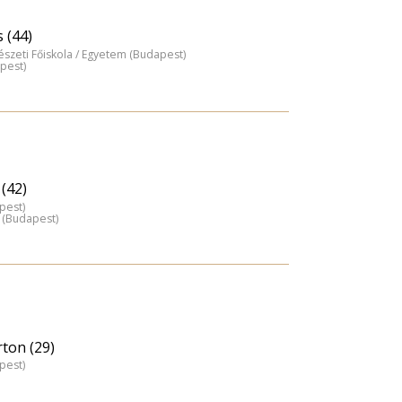
 (44)
észeti Főiskola / Egyetem (Budapest)
pest)
(42)
pest)
 (Budapest)
ton (29)
pest)