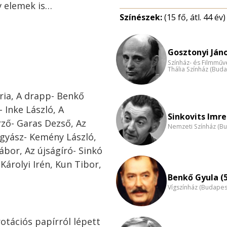
v elemek is…
Színészek:
(15 fő, átl. 44 év)
Gosztonyi Jáno
Színház- és Filmműv
Thália Színház (Buda
ária, A drapp- Benkő
 Inke László, A
Sinkovits Imre
ző- Garas Dezső, Az
Nemzeti Színház (B
gyász- Kemény László,
ábor, Az újságíró- Sinkó
 Károlyi Irén, Kun Tibor,
Benkő Gyula (
Vígszínház (Budapes
rotációs papírról lépett