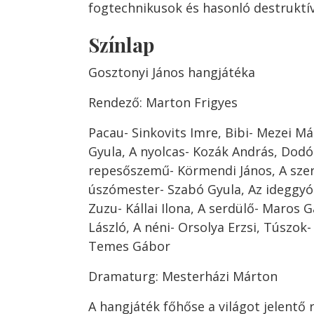
fogtechnikusok és hasonló destruktí
Színlap
Gosztonyi János hangjátéka
Rendező: Marton Frigyes
Pacau- Sinkovits Imre, Bibi- Mezei M
Gyula, A nyolcas- Kozák András, Dodó-
repesőszemű- Körmendi János, A szer
úszómester- Szabó Gyula, Az ideggyó
Zuzu- Kállai Ilona, A serdülő- Maros G
László, A néni- Orsolya Erzsi, Túszok-
Temes Gábor
Dramaturg: Mesterházi Márton
A hangjáték főhőse a világot jelentő 