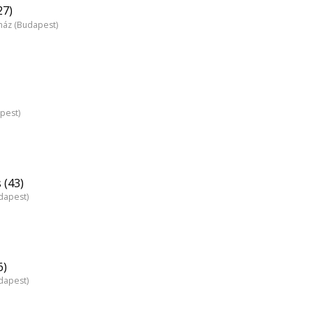
27)
nház (Budapest)
pest)
 (43)
dapest)
6)
dapest)