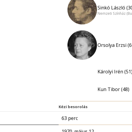
Sinkó László (3
Nemzeti Színház (B
Orsolya Erzsi (6
Károlyi Irén (51
Kun Tibor (48)
Kézi besorolás
63 perc
1970. május 12.