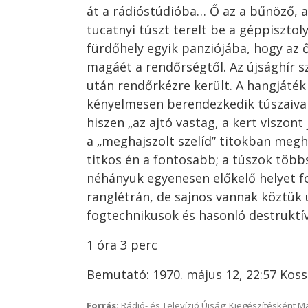
át a rádióstúdióba… Ő az a bűnöző, 
tucatnyi túszt terelt be a géppisztol
fürdőhely egyik panziójába, hogy az 
magáét a rendőrségtől. Az újsághír s
után rendőrkézre került. A hangjáték
kényelmesen berendezkedik túszaival
hiszen „az ajtó vastag, a kert viszon
a „meghajszolt szelíd” titokban meghaj
titkos én a fontosabb; a túszok töb
néhányuk egyenesen előkelő helyet fo
ranglétrán, de sajnos vannak köztük
fogtechnikusok és hasonló destruktí
1 óra 3 perc
Bemutató: 1970. május 12, 22:57 Kos
Forrás:
Rádió- és Televízió Újság; Kiegészítésként 