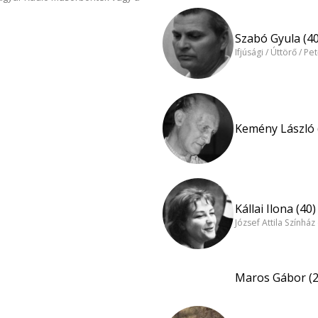
Szabó Gyula (40
Ifjúsági / Úttörő / Pe
Kemény László 
Kállai Ilona (40)
József Attila Színhá
Maros Gábor (2