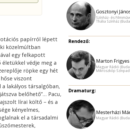
Gosztonyi János
Színház- és Filmműv
Thália Színház (Buda
rotációs papírról lépett
Rendező:
aki közelmúltban
yával egy felkapott
Marton Frigyes 
ő életükkel védje meg a
Magyar Rádió (Buda
zereplője röpke egy hét
Mikroszkóp Színpad
 hőse viszont
 a lakályos társalgóban,
Dramaturg:
t játszva belőhető”… Pacu,
szolt lírai költő – és a
bsége kényelmes,
Mesterházi Már
glalnak el a társadalmi
Magyar Rádió (Buda
 úszómesterek,