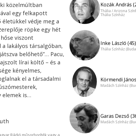
aki közelmúltban
Kozák András (
Thália / Arizona Szí
yával egy felkapott
Thália Színház
ő életükkel védje meg a
zereplője röpke egy hét
 hőse viszont
Inke László (45)
 a lakályos társalgóban,
Thália Színház (Buda
t játszva belőhető”… Pacu,
szolt lírai költő – és a
bsége kényelmes,
glalnak el a társadalmi
Körmendi János
Madách Színház (Bu
 úszómesterek,
v elemek is…
Garas Dezső (3
suth
Madách Színház (Bu
Magyar Rádió műsorboríték vagy a