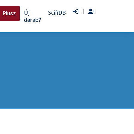
|
Új
ScifiDB
Plusz
darab?