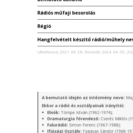
Rádiós műfaji besorolás
Régió
Hangfelvételt készítő rádió/műhely ne
Létrehozva: 2021. 09. 28.; Revíziók: 2024. 04. 05.; 202
A bemutató idején az intézmény neve:
Mag
Ekkor a rádió és osztályainak irányítói:
Elnök:
Tömpe István (1962-1974);
Dramaturgia főrendező:
Cserés Miklós (1
Falurádió:
Simon Ferenc (1967-1988);
Ifjúsági Osztály:
Faggyas Sándor (1968-19