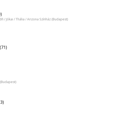
)
tőfi / Jókai / Thália / Arizona Színház (Budapest)
(71)
z (Budapest)
3)