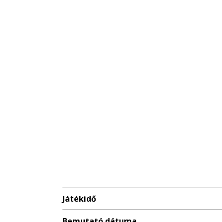
Játékidő
Bemutató dátuma