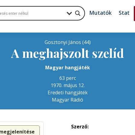
Mutatók
Stat
Gosztonyi János (44)
A meghajszolt szelíd
Magyar hangjáték
63 perc
1970. május 12.
Eredeti hangjáték
Magyar Rádió
Szerző:
 megjelenítése