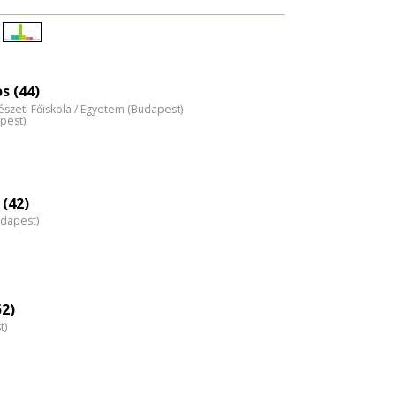
Életkori
eloszlás
nagyítása
s (44)
észeti Főiskola / Egyetem (Budapest)
pest)
 (42)
udapest)
52)
t)