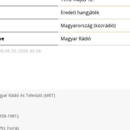
Eredeti hangjáték
Magyarország (közrádió)
ve
Magyar Rádió
6. 05. 23.; 2026. 05. 26.
yar Rádió és Televízió (MRT)
958-1981);
79);
Forrás