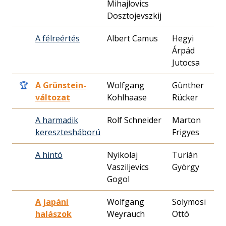
Mihajlovics
1
Dosztojevszkij
A félreértés
Albert Camus
Hegyi
1
Árpád
2
Jutocsa
🏆
A Grünstein-
Wolfgang
Günther
1
változat
Kohlhaase
Rücker
0
A harmadik
Rolf Schneider
Marton
1
keresztesháború
Frigyes
2
A hintó
Nyikolaj
Turián
1
Vasziljevics
György
3
Gogol
A japáni
Wolfgang
Solymosi
1
halászok
Weyrauch
Ottó
1