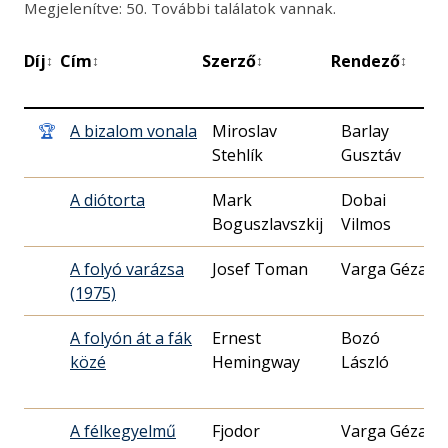
Megjelenítve: 50. További találatok vannak.
Díj
Cím
Szerző
Rendező
B
↕
↕
↕
↕
d
🏆
A bizalom vonala
Miroslav
Barlay
1
Stehlík
Gusztáv
0
A diótorta
Mark
Dobai
1
Boguszlavszkij
Vilmos
0
A folyó varázsa
Josef Toman
Varga Géza
1
(1975)
1
A folyón át a fák
Ernest
Bozó
1
közé
Hemingway
László
1
A félkegyelmű
Fjodor
Varga Géza
1