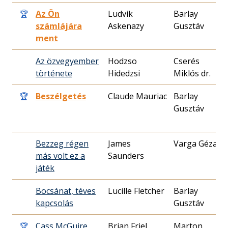
🏆
Az Ön
Ludvik
Barlay
1
számlájára
Askenazy
Gusztáv
0
ment
Az özvegyember
Hodzso
Cserés
1
története
Hidedzsi
Miklós dr.
0
🏆
Beszélgetés
Claude Mauriac
Barlay
1
Gusztáv
1
Bezzeg régen
James
Varga Géza
1
más volt ez a
Saunders
2
játék
Bocsánat, téves
Lucille Fletcher
Barlay
1
kapcsolás
Gusztáv
0
🏆
Cass McGuire
Brian Friel
Marton
1