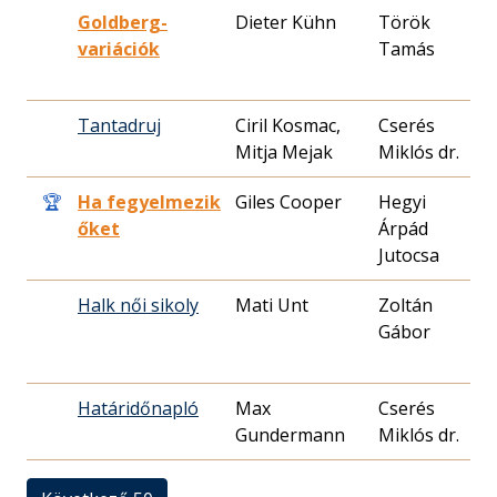
Goldberg-
Dieter Kühn
Török
1
variációk
Tamás
0
Tantadruj
Ciril Kosmac,
Cserés
1
Mitja Mejak
Miklós dr.
2
🏆
Ha fegyelmezik
Giles Cooper
Hegyi
1
őket
Árpád
1
Jutocsa
Halk női sikoly
Mati Unt
Zoltán
1
Gábor
0
Határidőnapló
Max
Cserés
1
Gundermann
Miklós dr.
0