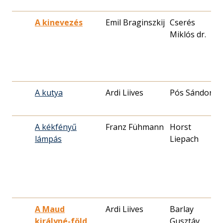
A kinevezés
Emil Braginszkij
Cserés
1
Miklós dr.
0
A kutya
Ardi Liives
Pós Sándor
1
0
A kékfényű
Franz Fühmann
Horst
1
lámpás
Liepach
0
A Maud
Ardi Liives
Barlay
1
királyné-föld
Gusztáv
0