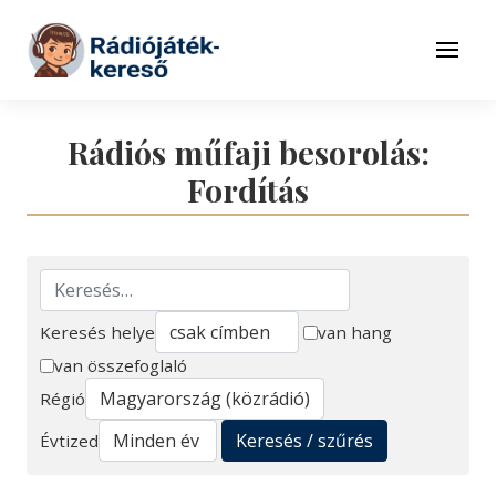
Tovább a navigációhoz
Tovább a tartalomhoz
Menü
Rádiós műfaji besorolás:
Fordítás
Keresés helye
van hang
van összefoglaló
Keresés
Régió
Keresés / szűrés
Évtized