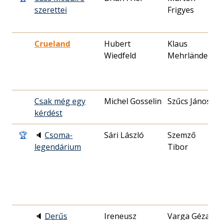
szerettei
Frigyes
0
Crueland
Hubert
Klaus
1
Wiedfeld
Mehrländer
1
Csak még egy
Michel Gosselin
Szűcs János
1
kérdést
2
🏆
🔈
Csoma-
Sári László
Szemző
2
legendárium
Tibor
0
🔈
Derűs
Ireneusz
Varga Géza
1