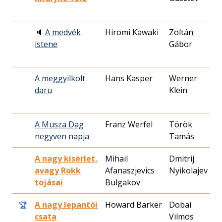
🔈
A medvék
Hiromi Kawaki
Zoltán
2
istene
Gábor
0
A meggyilkolt
Hans Kasper
Werner
1
daru
Klein
0
A Musza Dag
Franz Werfel
Török
1
negyven napja
Tamás
1
A nagy kísérlet,
Mihail
Dmitrij
1
avagy Rokk
Afanaszjevics
Nyikolajev
0
tojásai
Bulgakov
🏆
A nagy lepantói
Howard Barker
Dobai
1
csata
Vilmos
2