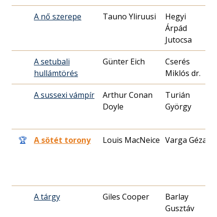
A nő szerepe
Tauno Yliruusi
Hegyi
1
Árpád
1
Jutocsa
A setubali
Günter Eich
Cserés
1
hullámtörés
Miklós dr.
1
A sussexi vámpír
Arthur Conan
Turián
1
Doyle
György
0
🏆
A sötét torony
Louis MacNeice
Varga Géza
1
2
A tárgy
Giles Cooper
Barlay
1
Gusztáv
1