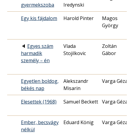
gyermekszoba
Iredynski
1
Egy kis fájdalom
Harold Pinter
Magos
1
György
1
🔈
Egyes szám
Vlada
Zoltán
1
harmadik
Stojilkovic
Gábor
2
személy – én
Egyetlen boldog,
Alekszandr
Varga Géza
1
békés nap
Misarin
0
Elesettek (1968)
Samuel Beckett
Varga Géza
1
1
Ember, becsvágy
Eduard König
Varga Géza
1
nélkül
2