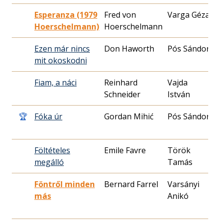
Esperanza (1979
Fred von
Varga Géza
1
Hoerschelmann)
Hoerschelmann
1
Ezen már nincs
Don Haworth
Pós Sándor
1
mit okoskodni
2
Fiam, a náci
Reinhard
Vajda
2
Schneider
István
2
🏆
Fóka úr
Gordan Mihić
Pós Sándor
1
2
Föltételes
Emile Favre
Török
1
megálló
Tamás
3
Föntről minden
Bernard Farrel
Varsányi
1
más
Anikó
1