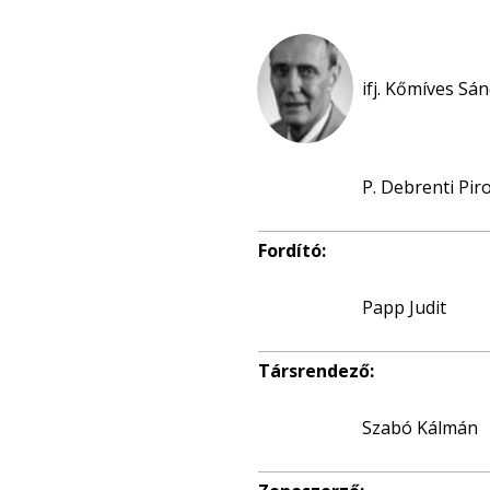
ifj. Kőmíves Sán
P. Debrenti Pir
Fordító:
Papp Judit
Társrendező:
Szabó Kálmán