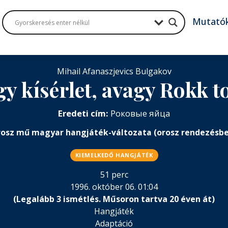
Mutató
Mihail Afanaszjevics Bulgakov
y kísérlet, avagy Rokk t
Eredeti cím:
Роковые яйца
osz mű magyar hangjáték-változata (orosz rendezésb
KIEMELKEDŐ HANGJÁTÉK
51 perc
1996. október 06. 01:04
(Legalább 3 ismétlés. Műsoron tartva 20 éven át)
Hangjáték
Adaptáció