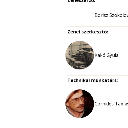
Zeneszerző:
Borisz Szokolo
Zenei szerkesztő:
Kakó Gyula
Technikai munkatárs:
Cornides Tamás