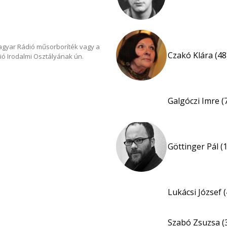
Magyar Rádió műsorboríték vagy a
Czakó Klára (48
ió Irodalmi Osztályának ún.
Galgóczi Imre (
Göttinger Pál (
Lukácsi József (
Szabó Zsuzsa (