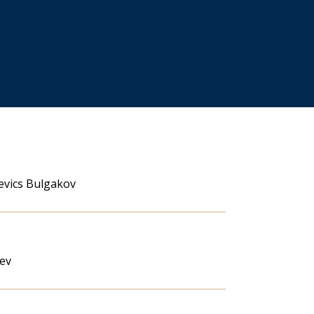
evics Bulgakov
jev