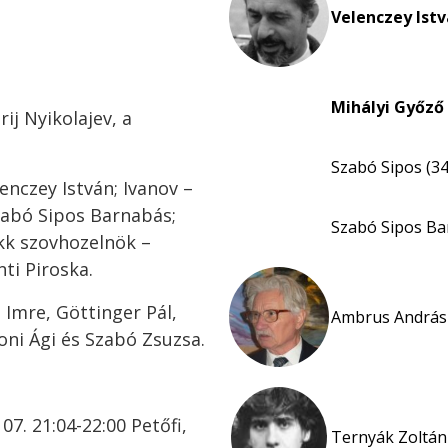
Velenczey Istv
Mihályi Győző 
ij Nyikolajev, a
Szabó Sipos (34
enczey István; Ivanov –
Szabó Sipos Barnabás;
Szabó Sipos Ba
kk szovhozelnök –
ti Piroska.
 Imre, Göttinger Pál,
Ambrus András 
oni Ági és Szabó Zsuzsa.
 07. 21:04-22:00 Petőfi,
Ternyák Zoltán 