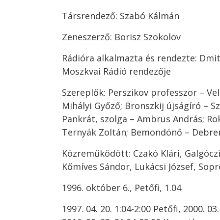
Társrendező: Szabó Kálmán
Zeneszerző: Borisz Szokolov
Rádióra alkalmazta és rendezte: Dmitr
Moszkvai Rádió rendezője
Szereplők: Perszikov professzor – Vel
Mihályi Győző; Bronszkij újságíró – 
Pankrát, szolga – Ambrus András; Ro
Ternyák Zoltán; Bemondónő – Debren
Közreműködött: Czakó Klári, Galgóczi
Kőmíves Sándor, Lukácsi József, Sopr
1996. október 6., Petőfi, 1.04
1997. 04. 20. 1:04-2:00 Petőfi, 2000. 03.