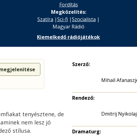
Fordítás
Megközelítés:
Szatíra
|
Sci-fi
|
Szocialista
|
Magyar Rádió
Kiemelkedő rádiójátékok
Szerző:
 megjelenítése
Mihail Afanaszj
Rendező:
mfiakat tenyésztene, de
Dmitrij Nyikola
 aminek nem lesz jó
ező stílusa.
Dramaturg: