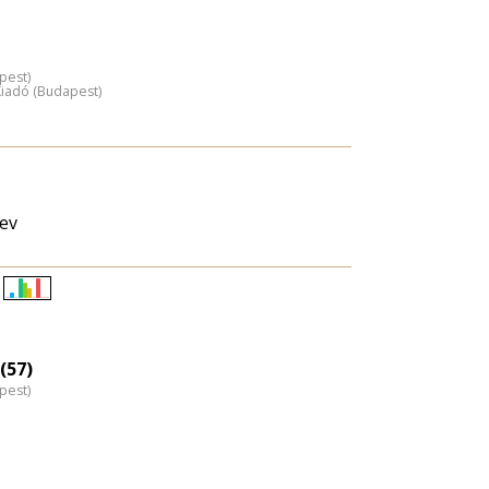
pest)
 Kiadó (Budapest)
jev
Életkori
eloszlás
nagyítása
(57)
pest)