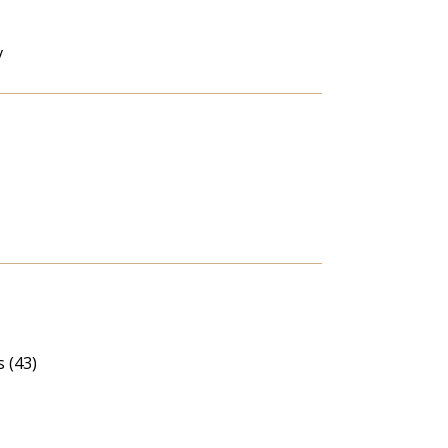
v
 (43)