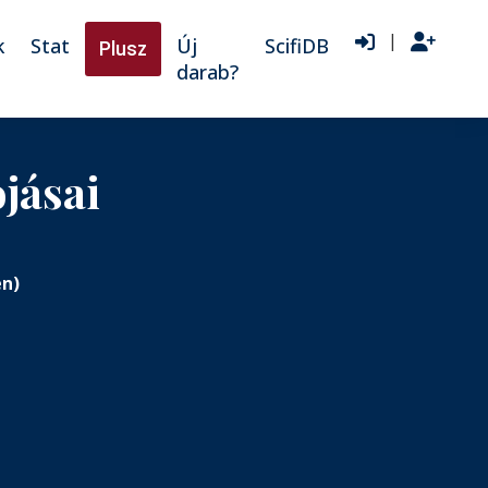
|
k
Stat
Új
ScifiDB
Plusz
darab?
ojásai
en)