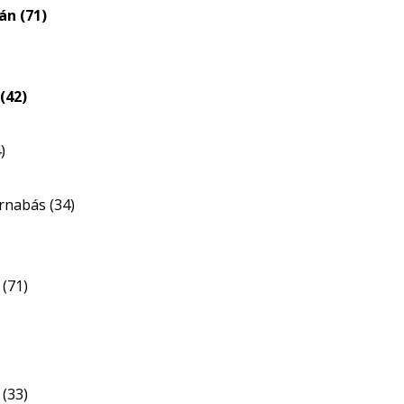
án (71)
(42)
)
rnabás (34)
(71)
(33)