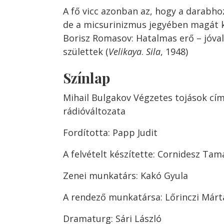
A fő vicc azonban az, hogy a darabho
de a micsurinizmus jegyében magát
Borisz Romasov: Hatalmas erő – jóval
születtek (
Velikaya
.
Sila
, 1948)
Színlap
Mihail Bulgakov Végzetes tojások cí
rádióváltozata
Fordította: Papp Judit
A felvételt készítette: Cornidesz Tam
Zenei munkatárs: Kakó Gyula
A rendező munkatársa: Lőrinczi Márt
Dramaturg: Sári László