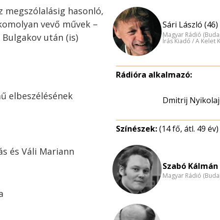
z megszólalásig hasonló,
 komolyan vevő művek –
Sári László (46)
Magyar Rádió (Buda
 Bulgakov után (is)
Írás Kiadó / A Kelet
Rádióra alkalmazó:
mű elbeszélésének
Dmitrij Nyikola
Színészek:
(14 fő, átl. 49 év)
ás és Váli Mariann
Szabó Kálmán 
Magyar Rádió (Buda
a