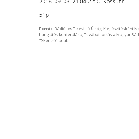
2016. 09. 03. 21:04-22:00 Kossuth.
51p
Forrás:
Rádió- és Televízió Újság; Kiegészítésként 
hangjáték konferálása; További forrás a Magyar Rád
"Skontró" adatai