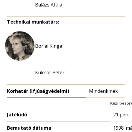
Balázs Attila
Technikai munkatárs:
Borlai Kinga
Kulcsár Péter
Korhatár (ifjúságvédelmi)
Mindenkinek
Kézi besor
Játékidő
21 perc
Bemutató dátuma
1998. má