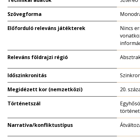
Technikai adatok
Sztereó
Szövegforma
Monodr
Előforduló releváns játékterek
Nincs er
vonatko
informá
Releváns földrajzi régió
Absztrak
Időszinkronitás
Szinkro
Megidézett kor (nemzetközi)
20. száz
Történetszál
Egyhősö
történet
Narratíva/konfliktustípus
Átváltoz