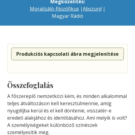
Megközelítés:
Moralizáló-filozófikus
|
Abszurd
|
Magyar Rádió
Produkciós kapcsolati ábra megjelenítése
Összefoglalás
A főszereplő nemzetközi kém, és minden alkalommal
teljes átváltozáson kell keresztülmennie, amíg
nyugdíjba kerül és el kell döntenie, visszatér-e
eredeti alakjához és identitásához. Ami melyik is volt?
A személyiségeket különböző színészek
személyesítik meg.