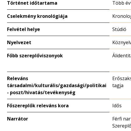
Történet időtartama
Több év
Cselekmény kronológiája
Kronolo
Felvétel helye
Stúdió
Nyelvezet
Köznyel
Főbb szereplőviszonyok
Álidenti
Releváns
Erőszak
társadalmi/kulturális/gazdasági/politikai
tagja
- poszt/hivatás/tevékenység
Főszereplők releváns kora
Idős
Narrátor
Férfi nar
Szerepl