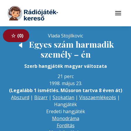
Tovább a navigációhoz
Tovább a tartalomhoz
Menü
0
Vlada Stojilkovic
Egyes szám harmadik
🔈
személy – én
Szerb hangjáték magyar változata
21 perc
1998. május 23.
(Legalább 1 ismétlés. Műsoron tartva 8 éven át)
Abszurd
|
Bizarr
|
Szokatlan
|
Visszaemlékezés
|
Hangjáték
Eredeti hangjáték
Monodráma
Fordítás