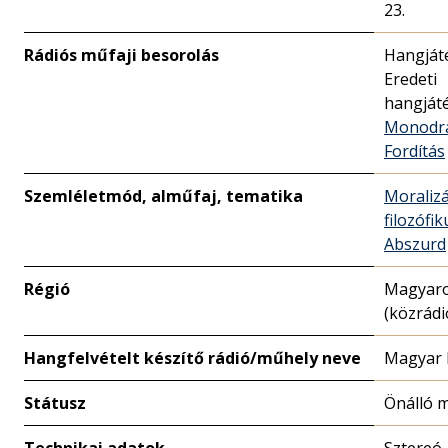
23.
Rádiós műfaji besorolás
Hangját
Eredeti
hangját
Monodr
Fordítás
Szemléletmód, alműfaj, tematika
Moralizá
filozófik
Abszurd
Régió
Magyar
(közrádi
Hangfelvételt készítő rádió/műhely neve
Magyar 
Státusz
Önálló 