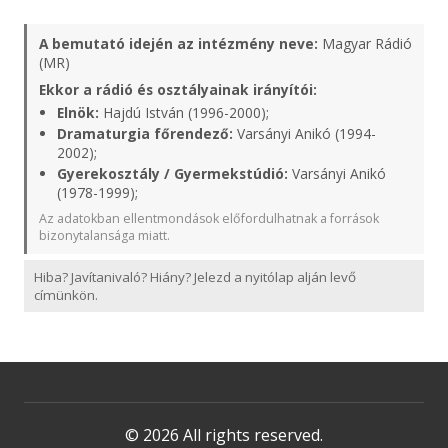
A bemutató idején az intézmény neve:
Magyar Rádió
(MR)
Ekkor a rádió és osztályainak irányítói:
Elnök:
Hajdú István (1996-2000);
Dramaturgia főrendező:
Varsányi Anikó (1994-
2002);
Gyerekosztály / Gyermekstúdió:
Varsányi Anikó
(1978-1999);
Az adatokban ellentmondások előfordulhatnak a források
bizonytalansága miatt.
Hiba? Javítanivaló? Hiány? Jelezd a nyitólap alján levő
címünkön.
© 2026 All rights reserved.