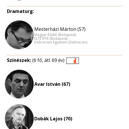
Dramaturg:
Mesterházi Márton (57)
Magyar Rádió (Budapest)
ELTE BTK (Budapest)
Debreceni Egyetem (Debrecen)
Színészek:
(6 fő, átl. 69 év)
Életkori
eloszlás
nagyítása
Avar István (67)
Dobák Lajos (70)