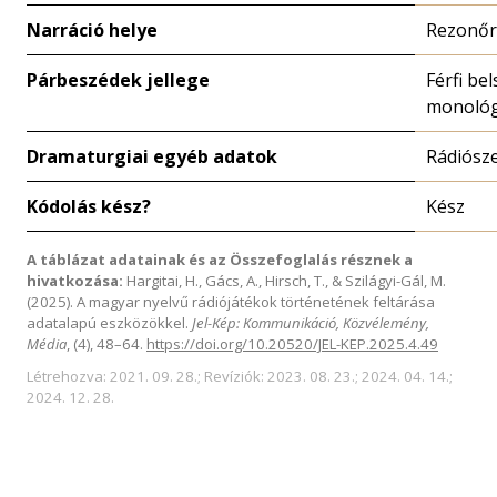
Narráció helye
Rezonőr
Párbeszédek jellege
Férfi bel
monoló
Dramaturgiai egyéb adatok
Rádiósz
Kódolás kész?
Kész
A táblázat adatainak és az Összefoglalás résznek a
hivatkozása:
Hargitai, H., Gács, A., Hirsch, T., & Szilágyi-Gál, M.
(2025). A magyar nyelvű rádiójátékok történetének feltárása
adatalapú eszközökkel.
Jel-Kép: Kommunikáció, Közvélemény,
Média
, (4), 48–64.
https://doi.org/10.20520/JEL-KEP.2025.4.49
Létrehozva: 2021. 09. 28.; Revíziók: 2023. 08. 23.; 2024. 04. 14.;
2024. 12. 28.