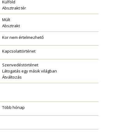
Külföld
Absztrakt tér
Múlt
Absztrakt
Kor nem értelmezhető
Kapcsolattörténet
Szenvedéstörténet
Látogatás egy másik világban
Átváltozás
Több hónap