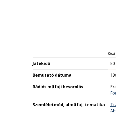
Kézi
Játékidő
50
Bemutató dátuma
19
Rádiós műfaji besorolás
Er
Fo
Szemléletmód, alműfaj, tematika
Tr
Ab