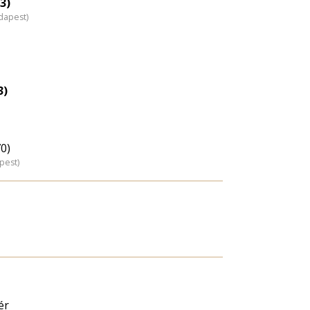
3)
dapest)
3)
70)
pest)
ér