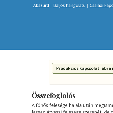
Abszurd
|
Baljós hangulatú
|
Családi kap
Produkciós kapcsolati ábra
Összefoglalás
A főhős felesége halála után megisme
lassan átveszi felesége szerepét, de 