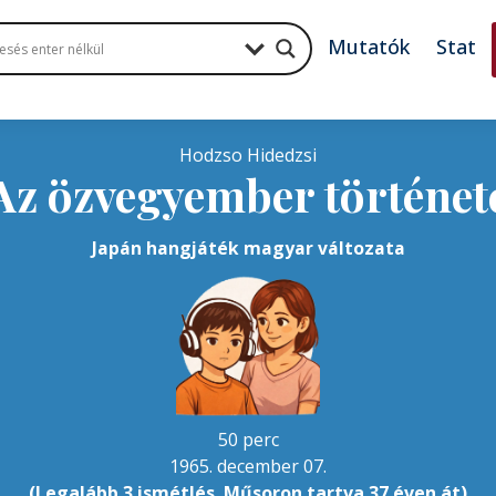
Mutatók
Stat
Hodzso Hidedzsi
Az özvegyember történet
Japán hangjáték magyar változata
50 perc
1965. december 07.
(Legalább 3 ismétlés. Műsoron tartva 37 éven át)