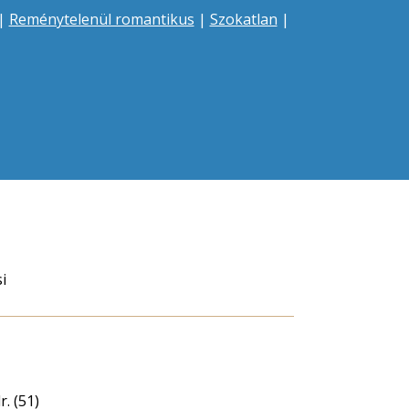
|
Reménytelenül romantikus
|
Szokatlan
|
i
. (51)