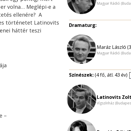
Magyar Rádió (Buda
er volna… Meglépi-e a
tetés ellenére? A
es történetet Latinovits
Dramaturg:
enei háttér teszi
Maráz László (3
Magyar Rádió (Buda
ája
Színészek:
(4 fő, átl. 43 év)
Latinovits Zol
Vígszínház (Budapes
e –