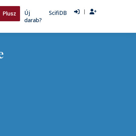
|
Új
ScifiDB
Plusz
darab?
e