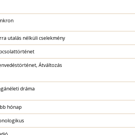
inkron
rra utalás nélküli cselekmény
pcsolattörténet
envedéstörténet, Átváltozás
gánéleti dráma
bb hónap
onologikus
údió