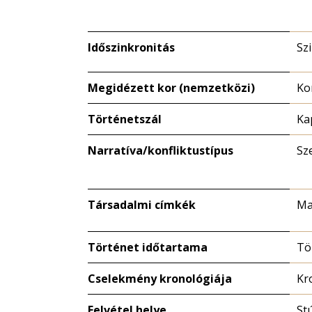
Időszinkronitás
Sz
Megidézett kor (nemzetközi)
Ko
Történetszál
Ka
Narratíva/konfliktustípus
Sz
Társadalmi címkék
Ma
Történet időtartama
Tö
Cselekmény kronológiája
Kr
Felvétel helye
St