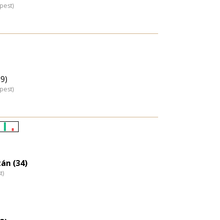
pest)
9)
pest)
Életkori
eloszlás
nagyítása
tán (34)
t)