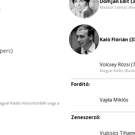
Domján Edit (3
Madách Színház (Bu
s
Kaló Flórián (3
perc)
Völcsey Rózsi (
Magyar Rádió (Buda
Fordító:
Vajda Miklós
Magyar Rádió műsorboríték vagy a
Zeneszerző:
Vujicsics Tiham