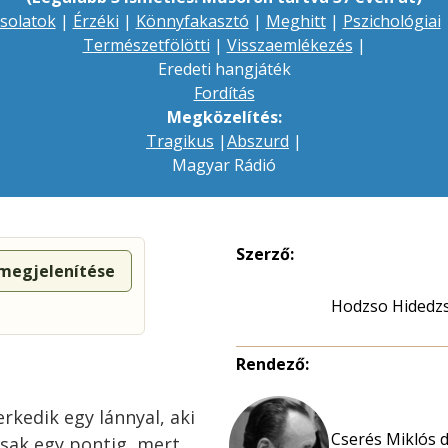
csolatok
|
Érzéki
|
Könnyfakasztó
|
Meghitt
|
Pszichológiai
Természetfölötti
|
Visszaemlékezés
|
Eredeti hangjáték
Fordítás
Megközelítés:
Tragikus
|
Abszurd
|
Magyar Rádió
Szerző:
 megjelenítése
Hodzso Hidedzs
Rendező:
rkedik egy lánnyal, aki
Cserés Miklós dr
csak egy pontig, mert