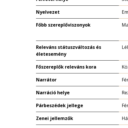
Nyelvezet
Em
Főbb szereplőviszonyok
Ma
Releváns státuszváltozás és
Lé
életesemény
Főszereplők releváns kora
Kö
Narrátor
Fér
Narráció helye
Re
Párbeszédek jellege
Fé
Zenei jellemzők
Há