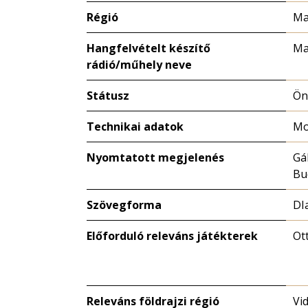
Régió
Ma
Hangfelvételt készítő
Ma
rádió/műhely neve
Státusz
Ön
Technikai adatok
M
Nyomtatott megjelenés
Gá
Bu
Szövegforma
DI
Előforduló releváns játékterek
Ot
Releváns földrajzi régió
Vi