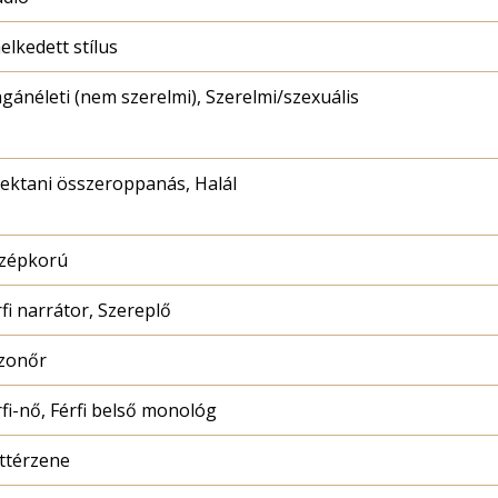
elkedett stílus
gánéleti (nem szerelmi), Szerelmi/szexuális
lektani összeroppanás, Halál
zépkorú
fi narrátor, Szereplő
zonőr
rfi-nő, Férfi belső monológ
ttérzene