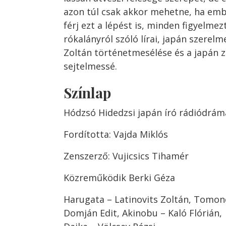
azon túl csak akkor mehetne, ha emb
férj ezt a lépést is, minden figyelmez
rókalányról szóló lírai, japán szerelm
Zoltán történetmesélése és a japán z
sejtelmessé.
Színlap
Hódzsó Hidedzsi japán író rádiódrám
Fordította: Vajda Miklós
Zenszerző: Vujicsics Tihamér
Közreműködik Berki Géza
Harugata – Latinovits Zoltán, Tomon
Domján Edit, Akinobu – Kaló Flórián,