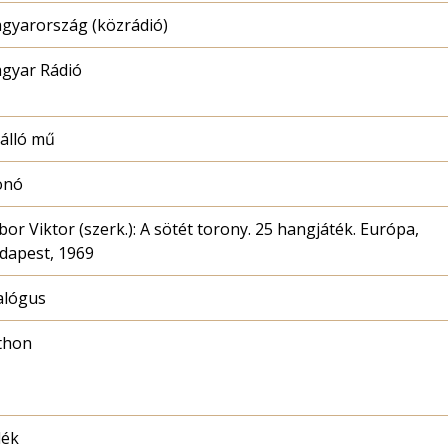
gyarország (közrádió)
gyar Rádió
álló mű
onó
bor Viktor (szerk.): A sötét torony. 25 hangjáték. Európa,
dapest, 1969
alógus
thon
dék