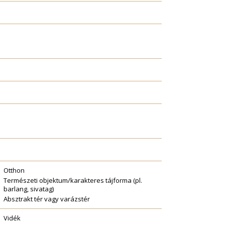
Otthon
Természeti objektum/karakteres tájforma (pl.
barlang, sivatag)
Absztrakt tér vagy varázstér
Vidék