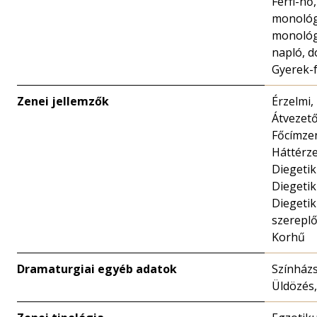
Férfi-nő,
monológ
monológ,
napló, 
Gyerek-f
Zenei jellemzők
Érzelmi,
Átvezet
Főcímze
Háttérz
Diegetik
Diegetik
Diegetik
szereplő
Korhű
Dramaturgiai egyéb adatok
Színházs
Üldözés,