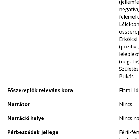
(jellemfe
negatív)
felemelk
Lélektan
összero
Erkölcsi
(pozitív)
leleplez
(negatív)
Születés
Bukás
Főszereplők releváns kora
Fiatal, I
Narrátor
Nincs
Narráció helye
Nincs na
Párbeszédek jellege
Férfi-fér