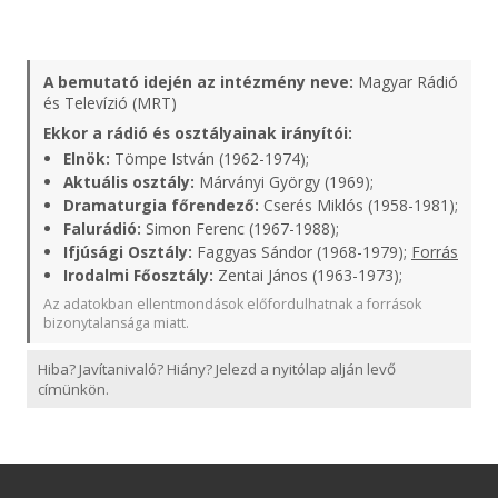
A bemutató idején az intézmény neve:
Magyar Rádió
és Televízió (MRT)
Ekkor a rádió és osztályainak irányítói:
Elnök:
Tömpe István (1962-1974);
Aktuális osztály:
Márványi György (1969);
Dramaturgia főrendező:
Cserés Miklós (1958-1981);
Falurádió:
Simon Ferenc (1967-1988);
Ifjúsági Osztály:
Faggyas Sándor (1968-1979);
Forrás
Irodalmi Főosztály:
Zentai János (1963-1973);
Az adatokban ellentmondások előfordulhatnak a források
bizonytalansága miatt.
Hiba? Javítanivaló? Hiány? Jelezd a nyitólap alján levő
címünkön.