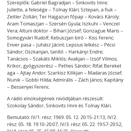
Szereplők: Gabriel Bagradjan – Sinkovits Imre;
Juliette, a felesége – Tolnay Klári; Sztepan, a fiuk –
Zeitler Zoltán; Ter Hajgazun főpap – Kovács Károly;
Aram Tomaszjan – Szersén Gyula; Iszkuhi – Venczel
Vera; Altuni doktor – Bihari József; Gonzague Maris –
Somogyvári Rudolf; Kebuszjan bíró – Kiss Ferenc;
Enver pasa – Juhász Jácint; Lepsius lelkész – Pécsi
Sándor; Oszkanjan, tanító – Harkányi Endre;
Tanácsos – Szakáts Miklós; Avakjan – Izsóf Vilmos;
Krikor, gyógyszerész – Pethes Sándor; Rifat Bereket
aga – Ajtay Andor; Szarkisz Kilikjan – Madaras József;
Nunik – Gobbi Hilda; Admirális – Zách János; Kapitány
– Bessenyei Ferenc.
A rádió elnökségének nívódíjában részesült:
Szokolay Sándor, Sinkovits Imre és Tolnay Klári.
Bemutató: IV/1. rész: 1969. 05. 12. 20:15-21:13, IV/2.
rész: 05. 18. 19:10-20:07, IV/3. rész: 05. 22. 19:57-20:52,