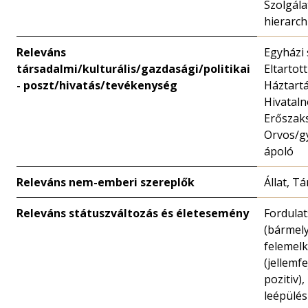
Szolgála
hierarch
Releváns
Egyházi 
társadalmi/kulturális/gazdasági/politikai
Eltartot
- poszt/hivatás/tevékenység
Háztartá
Hivataln
Erőszaks
Orvos/g
ápoló
Releváns nem-emberi szereplők
Állat, T
Releváns státuszváltozás és életesemény
Fordula
(bármely
felemel
(jellemfe
pozitiv),
leépülés