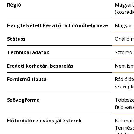
Régió
Magyar
(közrádi
Hangfelvételt készítő rádió/műhely neve
Magyar 
Státusz
Önálló 
Technikai adatok
Sztereó
Eredeti korhatári besorolás
Nem ism
Forrásmű típusa
Rádióját
szövegk
Szövegforma
Többsze
felolvas
Előforduló releváns játékterek
Katonai
Termész