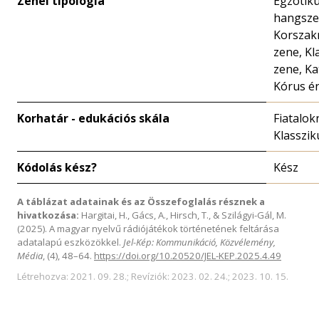
Zenei tipológia
Egzotik
hangsze
Korszakr
zene, Kl
zene, K
Kórus é
Korhatár - edukációs skála
Fiatalok
Klasszik
Kódolás kész?
Kész
A táblázat adatainak és az Összefoglalás résznek a
hivatkozása:
Hargitai, H., Gács, A., Hirsch, T., & Szilágyi-Gál, M.
(2025). A magyar nyelvű rádiójátékok történetének feltárása
adatalapú eszközökkel.
Jel-Kép: Kommunikáció, Közvélemény,
Média
, (4), 48–64.
https://doi.org/10.20520/JEL-KEP.2025.4.49
Létrehozva: 2021. 09. 28.; Revíziók: 2023. 02. 24.; 2023. 10. 15.