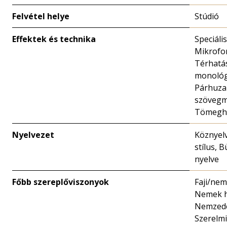
Felvétel helye
Stúdió
Effektek és technika
Speciális
Mikrofo
Térhatá
monológ
Párhuz
szövegm
Tömegha
Nyelvezet
Köznyelv
stílus, 
nyelve
Főbb szereplőviszonyok
Faji/nem
Nemek h
Nemzedék
Szerelmi