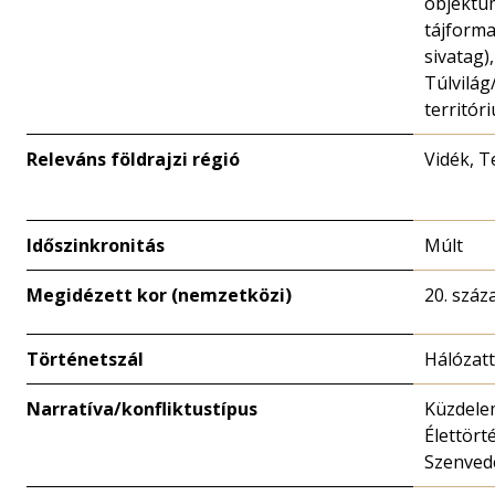
objektu
tájforma
sivatag),
Túlvilág
territór
Releváns földrajzi régió
Vidék, 
Időszinkronitás
Múlt
Megidézett kor (nemzetközi)
20. száz
Történetszál
Hálózat
Narratíva/konfliktustípus
Küzdele
Élettört
Szenved