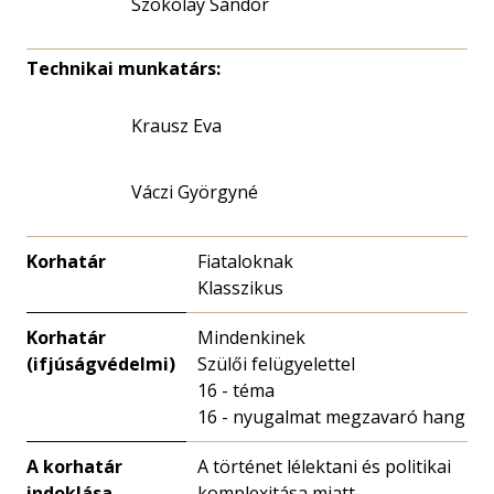
Szokolay Sándor
Technikai munkatárs:
Krausz Eva
Váczi Györgyné
Korhatár
Fiataloknak
Klasszikus
Korhatár
Mindenkinek
(ifjúságvédelmi)
Szülői felügyelettel
16 - téma
16 - nyugalmat megzavaró hang
A korhatár
A történet lélektani és politikai
indoklása
komplexitása miatt.