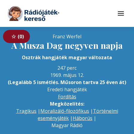
Tovább a navigációhoz
Tovább a tartalomhoz
Menü
0
Franz Werfel
A Musza Dag negyven napja
Osztrák hangjáték magyar változata
247 perc
1969. május 12.
(Legalább 5 ismétlés. Műsoron tartva 25 éven át)
Eredeti hangjáték
Fordítás
Megközelítés:
Tragikus
|
Moralizáló-filozófikus
|
Történelmi
eseményjáték
|
Háborús
|
Magyar Rádió