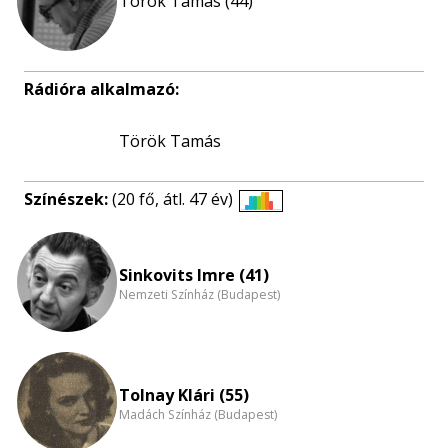
Török Tamás (44)
Rádióra alkalmazó:
Török Tamás
Színészek:
(20 fő, átl. 47 év)
Életkori
eloszlás
nagyítása
Sinkovits Imre (41)
Nemzeti Színház (Budapest)
Tolnay Klári (55)
Madách Színház (Budapest)