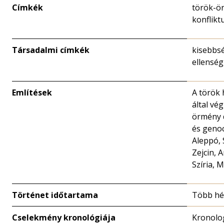
Címkék
török-ö
konflikt
Társadalmi címkék
kisebbsé
ellenség
Említések
A török
által vé
örmény 
és genoc
Aleppó, 
Zejcin, A
Szíria, 
Történet időtartama
Több hé
Cselekmény kronológiája
Kronolo