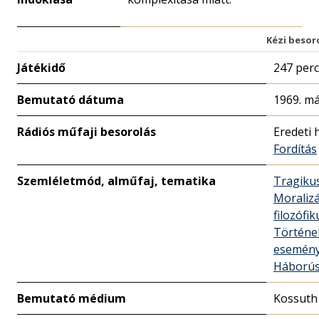
Kézi besor
Játékidő
247 perc
Bemutató dátuma
1969. má
Rádiós műfaji besorolás
Eredeti 
Fordítás
Szemléletmód, alműfaj, tematika
Tragiku
Moralizá
filozófik
Történe
esemény
Háború
Bemutató médium
Kossuth