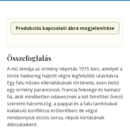
Produkciós kapcsolati ábra megjelenítése
Összefoglalás
A mű témája az örmény népirtás 1915-ben, amelyet a
török hadsereg hajtott végre legfelsőbb utasításra.
Egy falu hősies ellenállásának története, ezen belül
egy örmény parancsnok, francia felesége és kamasz
fia, akik mindketten odavesznek a két felnőttet ővező
szerelmi háromszög, a pappal és a falu tanítóvával
kialakuló konfliktus erőterélben; de végül
mindannyiuk közös sorsa, népük kiirtásának
áldozataiként.