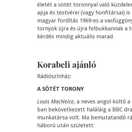
életét a sötét toronnyal való küzdele
apja és testvérei (vagy honfitársai) i
magyar fordítás 1969-es a vasfüggöny
tornyok újra és újra felbukkannak a 
kérdés mindig aktuális marad.
Korabeli ajánló
Rádiószínház:
A SÖTÉT TORONY
Louis MacNeice
, a neves angol költő 
ban bekövetkezett haláláig a BBC dr
munkatársa volt. Ma bemutatandó rá
háború után született.