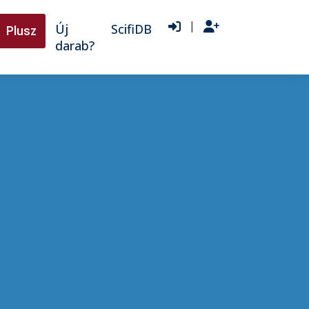
|
Új
ScifiDB
Plusz
darab?