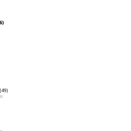
6)
(49)
t)