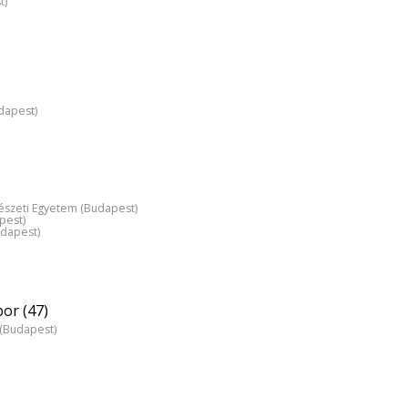
t)
dapest)
észeti Egyetem (Budapest)
pest)
udapest)
or (47)
z (Budapest)