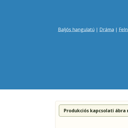
Baljós hangulatú
|
Dráma
|
Feln
Produkciós kapcsolati ábra