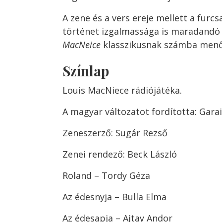
A zene és a vers ereje mellett a furc
történet izgalmassága is maradandó
MacNeice
klasszikusnak számba menő 
Színlap
Louis MacNiece rádiójátéka.
A magyar változatot fordította: Gara
Zeneszerző: Sugár Rezső
Zenei rendező: Beck László
Roland – Tordy Géza
Az édesnyja – Bulla Elma
Az édesapja – Ajtay Andor