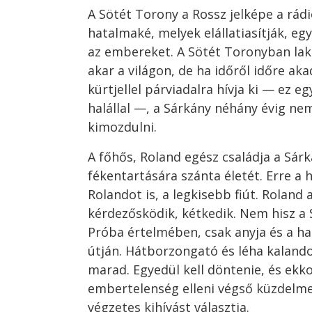
A Sötét Torony a Rossz jelképe a rádi
hatalmaké, melyek elállatiasítják, eg
az embereket. A Sötét Toronyban lak
akar a világon, de ha időről időre akad
kürtjellel párviadalra hívja ki — ez e
halállal —, a Sárkány néhány évig ne
kimozdulni.
A főhős, Roland egész családja a Sárk
fékentartására szánta életét. Erre a h
Rolandot is, a legkisebb fiút. Roland
kérdezősködik, kétkedik. Nem hisz a
Próba értelmében, csak anyja és a ha
útján. Hátborzongató és léha kaland
marad. Egyedül kell döntenie, és ekko
embertelenség elleni végső küzdelmet
végzetes kihívást választja.