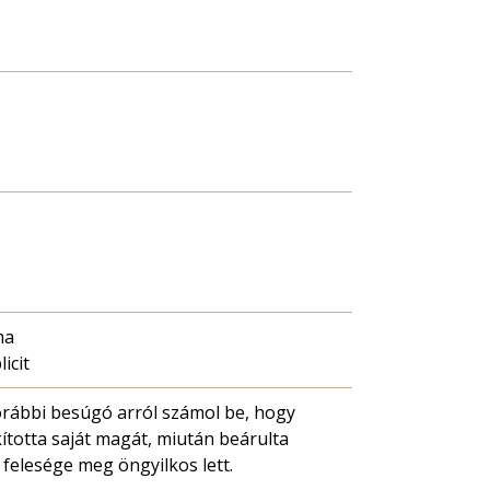
ma
licit
rábbi besúgó arról számol be, hogy
totta saját magát, miután beárulta
 felesége meg öngyilkos lett.