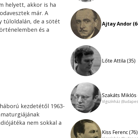
m helyett, akkor is ha
s odavesztek már. A
 túloldalán, de a sötét
Ajtay Andor (6
történelemben és a
Lőte Attila (35)
Szakáts Miklós 
Vígszínház (Budapes
a háború kezdetétől 1963-
amaturgiájának
diójátéka nem sokkal a
Kiss Ferenc (76)