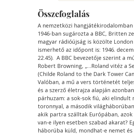
Összefoglalás
A nemzetközi hangjátékirodalomban 
1946-ban sugározta a BBC, Britten ze
magyar rádióújság is közölte London
ismerhető az időpont is: 1946. decemb
22.45). A BBC bevezetője szerint a mű
Robert Browning, „…Roland vitéz a S
(Childe Roland to the Dark Tower Cam
Valóban, a mű a vers történetét telje
és a szerző életrajza alapján azonba
párhuzam: a sok-sok fiú, aki elindult
toronnyal, a második világháborúban
akik partra szálltak Európában, azok 
van-e ilyen esetben szabad akarat? Eg
háborúba küld, mondhat-e nemet és v