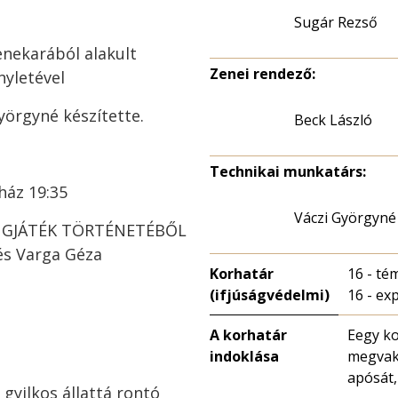
Sugár Rezső
nekarából alakult
Zenei rendező:
yletével
yörgyné készítette.
Beck László
Technikai munkatárs:
ház 19:35
Váczi Györgyné
 HANGJÁTÉK TÖRTÉNETÉBŐL
 és Varga Géza
Korhatár
16 - té
(ifjúságvédelmi)
16 - exp
A korhatár
Eegy ko
indoklása
megvakí
apósát,
 gyilkos állattá rontó