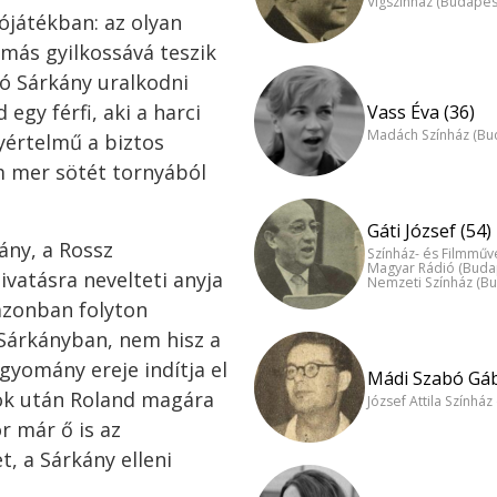
Vígszínház (Budapes
ójátékban: az olyan
ymás gyilkossává teszik
ó Sárkány uralkodni
 egy férfi, aki a harci
Vass Éva (36)
Madách Színház (Bu
gyértelmű a biztos
m mer sötét tornyából
Gáti József (54)
ány, a Rossz
Színház- és Filmműv
Magyar Rádió (Buda
ivatásra nevelteti anyja
Nemzeti Színház (B
 azonban folyton
 Sárkányban, nem hisz a
gyomány ereje indítja el
Mádi Szabó Gáb
ok után Roland magára
József Attila Színhá
r már ő is az
, a Sárkány elleni