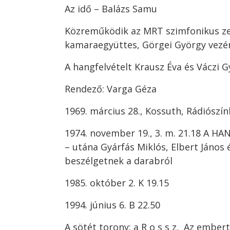
Az idő – Balázs Samu
Közreműködik az MRT szimfonikus ze
kamaraegyüttes, Görgei György vezén
A hangfelvételt Krausz Éva és Váczi G
Rendező: Varga Géza
1969. március 28., Kossuth, Rádiószín
1974. november 19., 3. m. 21.18 A
– utána Gyárfás Miklós, Elbert János
beszélgetnek a darabról
1985. október 2. K 19.15
1994. június 6. B 22.50
A sötét torony: a R o s s z. Az embert