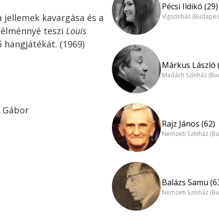
Pécsi Ildikó (29)
sa jellemek kavargása és a
Vígszínház (Budapes
 élménnyé teszi
Louis
hangjátékát. (1969)
Márkus László 
Madách Színház (Bu
i Gábor
Rajz János (62)
Nemzeti Színház (B
Balázs Samu (6
Nemzeti Színház (B