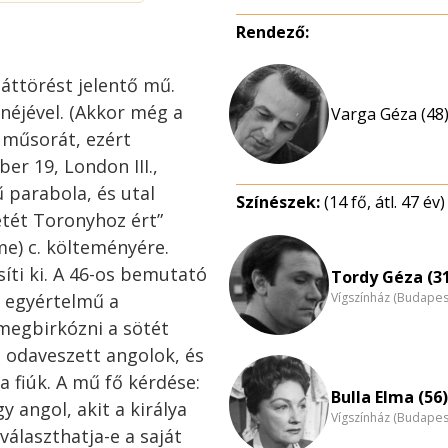
Rendező:
áttörést jelentő mű.
néjével. (Akkor még a
Varga Géza (48
 műsorát, ezért
er 19, London III.,
 parabola, és utal
Színészek:
(14 fő, átl. 47 év)
etét Toronyhoz ért”
e) c. költeményére.
síti ki. A 46-os bemutató
Tordy Géza (3
n egyértelmű a
Vígszínház (Budapes
 megbirkózni a sötét
 odaveszett angolok, és
a fiúk. A mű fő kérdése:
Bulla Elma (56)
y angol, akit a királya
Vígszínház (Budapes
álaszthatja-e a saját