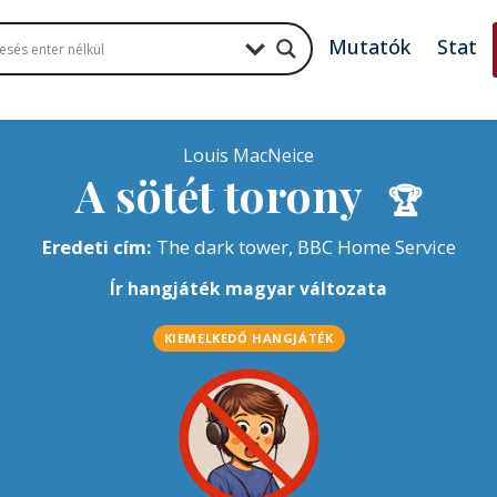
Mutatók
Stat
Louis MacNeice
A sötét torony
🏆
Eredeti cím:
The dark tower, BBC Home Service
Ír hangjáték magyar változata
KIEMELKEDŐ HANGJÁTÉK