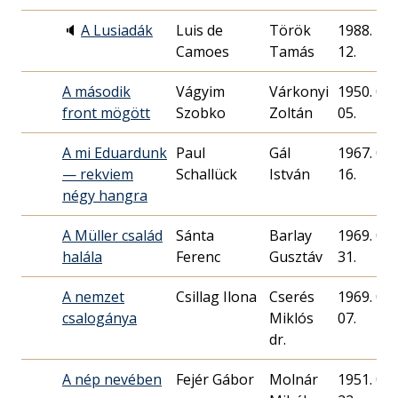
🔈
A Lusiadák
Luis de
Török
1988. 11.
Camoes
Tamás
12.
A második
Vágyim
Várkonyi
1950. 05.
front mögött
Szobko
Zoltán
05.
A mi Eduardunk
Paul
Gál
1967. 04.
— rekviem
Schallück
István
16.
négy hangra
A Müller család
Sánta
Barlay
1969. 03.
halála
Ferenc
Gusztáv
31.
A nemzet
Csillag Ilona
Cserés
1969. 06.
csalogánya
Miklós
07.
dr.
A nép nevében
Fejér Gábor
Molnár
1951. 04.