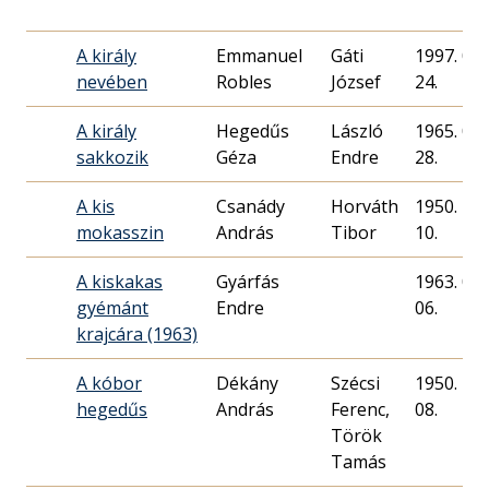
A király
Emmanuel
Gáti
1997. 05.
nevében
Robles
József
24.
A király
Hegedűs
László
1965. 02.
sakkozik
Géza
Endre
28.
A kis
Csanády
Horváth
1950. 12.
mokasszin
András
10.
A kiskakas
Gyárfás
1963. 09.
gyémánt
Endre
06.
krajcára (1963)
A kóbor
Dékány
Szécsi
1950. 10.
hegedűs
András
Ferenc,
08.
Török
Tamás