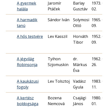
A gyermek
Jaromír
Barlay
1973. 06.
halála
Ptáček
Gusztáv
02.
A harmadik
Sándor Iván
Solymosi
1965. 07.
tanú
Ottó
09.
A hős testvére
Lev Kasszil
Horváth
1952. 01.
09.
A jégvilág
Tyihon
dr.
1962. 03.
Robinsonja
Szjomuskin
Márkus
26.
Éva
A kaukázusi
Lev Tolsztoj
Vadász
1983. 05.
fogoly
Gyula
11.
A kertész
Bozena
Csajági
1980. 06.
boldogsága
Nemcová
János
01.