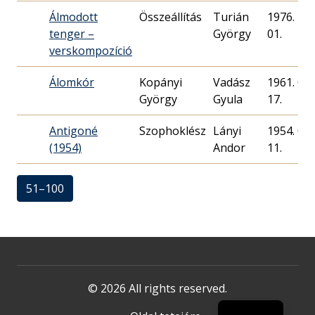
Álmodott
Összeállítás
Turián
1976. 12.
tenger –
György
01.
verskompozíció
Álomkór
Kopányi
Vadász
1961. 07.
György
Gyula
17.
Antigoné
Szophoklész
Lányi
1954. 05.
(1954)
Andor
11.
51–100
© 2026 All rights reserved.