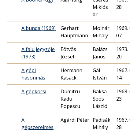
Miklós
28.
dr.
A bunda (1969)
Gerhart
Molnár
1969. 04.
Hauptmann
Mihály
07.
A falu jegyzője
Eötvös
Balázs
1973. 10.
(1973)
József
János
20.
A gépi
Hermann
Gál
1967. 05.
hasonmás
Kasack
István
14.
A gépkocsi
Dumitru
Baksa-
1968. 08.
Radu
Soós
23.
Popescu
László
A
Agárdi Péter
Padisák
1967. 05.
gépszerelmes
Mihály
28.