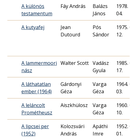
A különös
Fáy András
Balázs
1978. 12.
testamentum
János
04.
A kutyafej
Jean
Pós
1975. 07.
Dutourd
Sándor
12.
A lammermoori
Walter Scott
Vadász
1985. 03.
nász
Gyula
17.
A láthatatlan
Gárdonyi
Varga
1964. 06.
ember (1964)
Géza
Géza
03.
A leláncolt
Aiszkhülosz
Varga
1960. 03.
Prométheusz
Géza
10.
A lipcsei per
Kolozsvári
Apáthi
1952. 07.
(1952)
András
Imre
01.