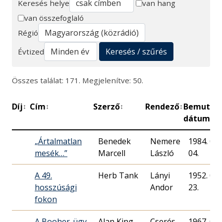
Keresés helye
van hang
van összefoglaló
Keresés
Régió
Keresés / szűrés
Évtized
Összes találat: 171. Megjelenítve: 50.
Díj
Cím
Szerző
Rendező
Bemutat
↕
↕
↕
↕
dátuma
„Ártalmatlan
Benedek
Nemere
1984. 03.
mesék…”
Marcell
László
04.
A 49.
Herb Tank
Lányi
1952. 03.
hosszúsági
Andor
23.
fokon
A Booher-ügy
Alan King
Cserés
1967. 04.