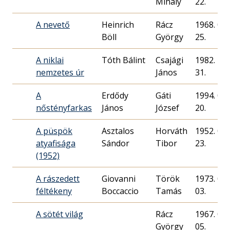
Mihály
22.
A nevető
Heinrich
Rácz
1968. 08.
Böll
György
25.
A niklai
Tóth Bálint
Csajági
1982. 10.
nemzetes úr
János
31.
A
Erdődy
Gáti
1994. 05.
nőstényfarkas
János
József
20.
A püspök
Asztalos
Horváth
1952. 06.
atyafisága
Sándor
23.
(1952)
A rászedett
Giovanni
Török
1973. 03.
féltékeny
Boccaccio
Tamás
03.
A sötét világ
Rácz
1967. 02.
György
05.