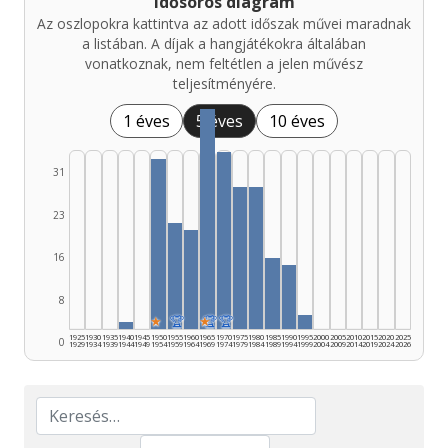
Idősoros diagram
Az oszlopokra kattintva az adott időszak művei maradnak
a listában. A díjak a hangjátékokra általában
vonatkoznak, nem feltétlen a jelen művész
teljesítményére.
1 éves
5 éves
10 éves
31
23
16
8
★
🏆
★
🏆
🏆
1925
1930
1935
1940
1945
1950
1955
1960
1965
1970
1975
1980
1985
1990
1995
2000
2005
2010
2015
2020
2025
0
1929
1934
1939
1944
1949
1954
1959
1964
1969
1974
1979
1984
1989
1994
1999
2004
2009
2014
2019
2024
2026