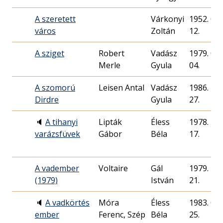
A szeretett
Várkonyi
1952. 02.
város
Zoltán
12.
A sziget
Robert
Vadász
1979. 06.
Merle
Gyula
04.
A szomorú
Leisen Antal
Vadász
1986. 12.
Dirdre
Gyula
27.
🔈
A tihanyi
Lipták
Éless
1978. 12.
varázsfüvek
Gábor
Béla
17.
A vadember
Voltaire
Gál
1979. 10.
(1979)
István
21.
🔈
A vadkörtés
Móra
Éless
1983. 08.
ember
Ferenc, Szép
Béla
25.