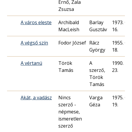
Ernő, Zala
Zsuzsa
A város eleste
Archibald
Barlay
1973. 09.
MacLeish
Gusztáv
16.
A végső szín
Fodor József
Rácz
1955. 04.
György
18.
A vértanú
Török
A
1990. 10.
Tamás
szerző,
23.
Török
Tamás
Akát, a vadász
Nincs
Varga
1975. 02.
szerző -
Géza
19.
népmese,
ismeretlen
szerző