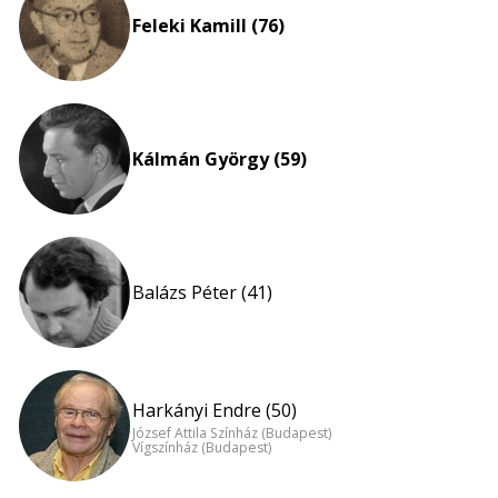
Feleki Kamill (76)
Kálmán György (59)
Balázs Péter (41)
Harkányi Endre (50)
József Attila Színház (Budapest)
Vígszínház (Budapest)