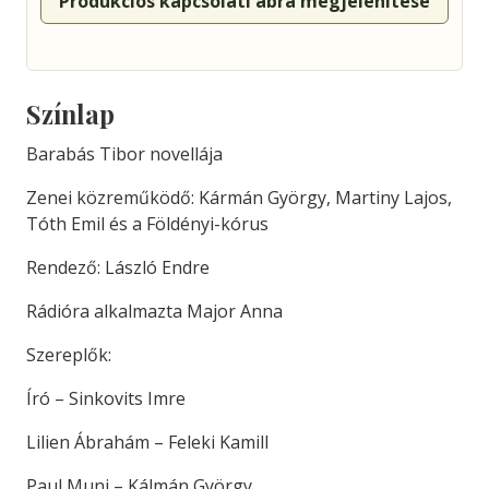
Produkciós kapcsolati ábra megjelenítése
Színlap
Barabás Tibor novellája
Zenei közreműködő: Kármán György, Martiny Lajos,
Tóth Emil és a Földényi-kórus
Rendező: László Endre
Rádióra alkalmazta Major Anna
Szereplők:
Író – Sinkovits Imre
Lilien Ábrahám – Feleki Kamill
Paul Muni – Kálmán György