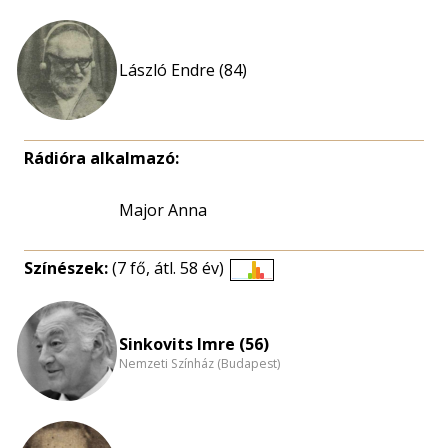
László Endre (84)
Rádióra alkalmazó:
Major Anna
Színészek:
(7 fő, átl. 58 év)
Életkori
eloszlás
nagyítása
Sinkovits Imre (56)
Nemzeti Színház (Budapest)