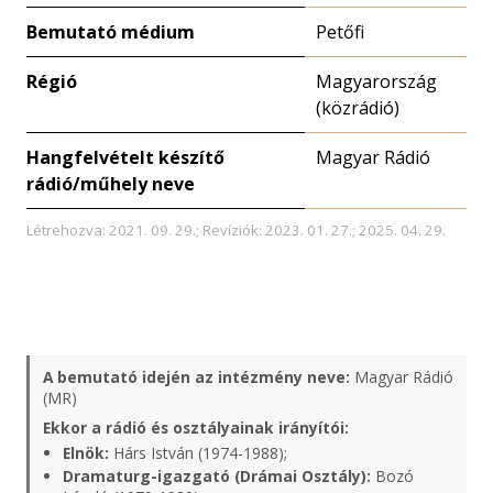
Bemutató médium
Petőfi
Régió
Magyarország
(közrádió)
Hangfelvételt készítő
Magyar Rádió
rádió/műhely neve
Létrehozva: 2021. 09. 29.; Revíziók: 2023. 01. 27.; 2025. 04. 29.
A bemutató idején az intézmény neve:
Magyar Rádió
(MR)
Ekkor a rádió és osztályainak irányítói:
Elnök:
Hárs István (1974-1988);
Dramaturg-igazgató (Drámai Osztály):
Bozó