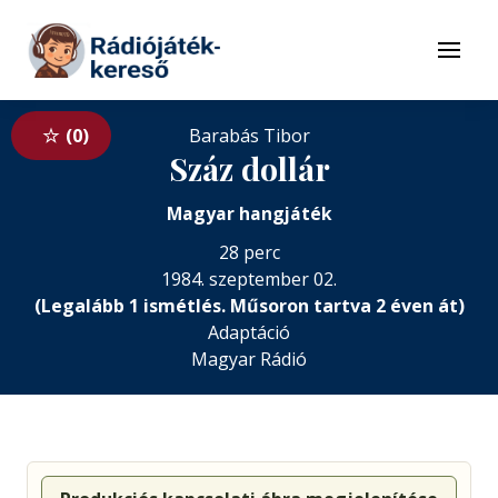
Tovább a navigációhoz
Tovább a tartalomhoz
Menü
0
Barabás Tibor
Száz dollár
Magyar hangjáték
28 perc
1984. szeptember 02.
(Legalább 1 ismétlés. Műsoron tartva 2 éven át)
Adaptáció
Magyar Rádió