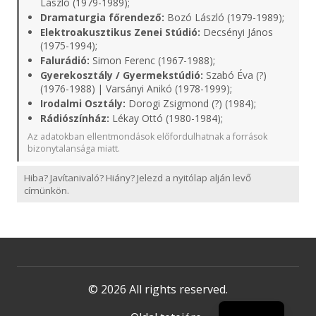
László (1979-1989);
Dramaturgia főrendező:
Bozó László (1979-1989);
Elektroakusztikus Zenei Stúdió:
Decsényi János
(1975-1994);
Falurádió:
Simon Ferenc (1967-1988);
Gyerekosztály / Gyermekstúdió:
Szabó Éva (?)
(1976-1988) | Varsányi Anikó (1978-1999);
Irodalmi Osztály:
Dorogi Zsigmond (?) (1984);
Rádiószínház:
Lékay Ottó (1980-1984);
Az adatokban ellentmondások előfordulhatnak a források
bizonytalansága miatt.
Hiba? Javítanivaló? Hiány? Jelezd a nyitólap alján levő
címünkön.
© 2026 All rights reserved.