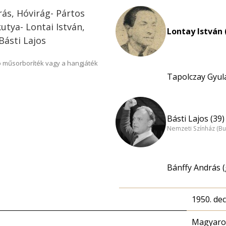
rás, Hóvirág- Pártos
utya- Lontai István,
Lontay István 
Básti Lajos
 műsorboríték vagy a hangjáték
Tapolczay Gyula
Básti Lajos (39)
Nemzeti Színház (B
Bánffy András 
1950. de
Magyaror