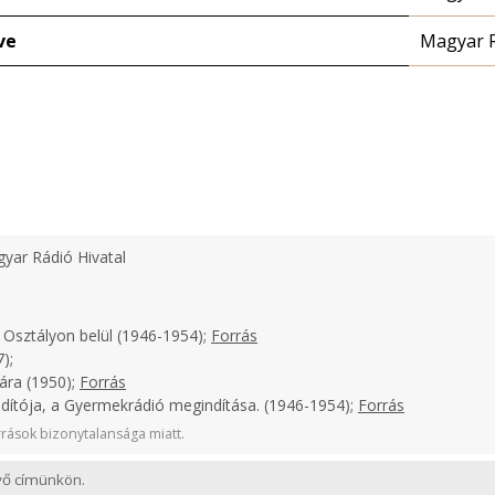
ve
Magyar 
yar Rádió Hivatal
 Osztályon belül (1946-1954);
Forrás
);
ára (1950);
Forrás
ndítója, a Gyermekrádió megindítása. (1946-1954);
Forrás
rások bizonytalansága miatt.
evő címünkön.