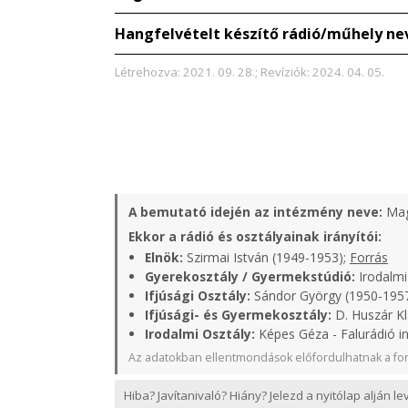
Hangfelvételt készítő rádió/műhely ne
Létrehozva: 2021. 09. 28.; Revíziók: 2024. 04. 05.
A bemutató idején az intézmény neve:
Mag
Ekkor a rádió és osztályainak irányítói:
Elnök:
Szirmai István (1949-1953);
Forrás
Gyerekosztály / Gyermekstúdió:
Irodalmi
Ifjúsági Osztály:
Sándor György (1950-1957
Ifjúsági- és Gyermekosztály:
D. Huszár Kl
Irodalmi Osztály:
Képes Géza - Falurádió i
Az adatokban ellentmondások előfordulhatnak a for
Hiba? Javítanivaló? Hiány? Jelezd a nyitólap alján l