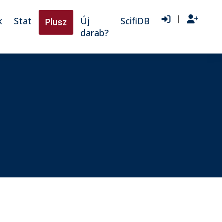
|
k
Stat
Új
ScifiDB
Plusz
darab?