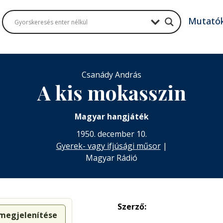
Mutató
Csanády András
A kis mokasszin
Magyar hangjáték
1950. december 10.
Gyerek- vagy ifjúsági műsor
|
Magyar Rádió
Szerző:
 megjelenítése