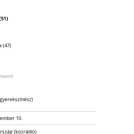
(51)
 (47)
udapest)
(gyerekszínész)
cember 10.
szág (közrádió)