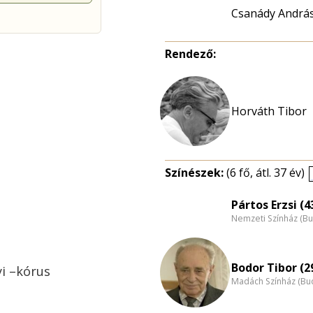
Csanády Andrá
Rendező:
Színészek:
(6 fő, átl. 37 év)
Pártos Erzsi (4
Nemzeti Színház (B
Bodor Tibor (2
i –kórus
Madách Színház (Bu