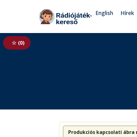
Tovább a navigációhoz
Tovább a tartalomhoz
English
Hírek
0
Produkciós kapcsolati ábra