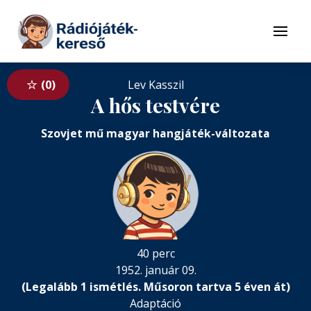
Tovább a navigációhoz
Tovább a tartalomhoz
Menü
0
Lev Kasszil
A hős testvére
Szovjet mű magyar hangjáték-változata
40 perc
1952. január 09.
(Legalább 1 ismétlés. Műsoron tartva 5 éven át)
Adaptáció