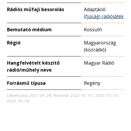
Rádiós műfaji besorolás
Adaptáció
Ifjúsági rádiójáték
Bemutató médium
Kossuth
Régió
Magyarország
(közrádió)
Hangfelvételt készítő
Magyar Rádió
rádió/műhely neve
Forrásmű típusa
Regény
Létrehozva: 2021. 09. 28.; Revíziók: 2023. 01. 01.; 2025. 10. 24.;
2026. 05. 26.