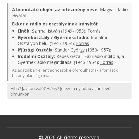
A bemutató idején az intézmény neve:
Magyar Rádió
Hivatal
Ekkor a rádió és osztályainak irányítói:
Elnök:
Szirmai István (1949-1953);
Forrás
Gyerekosztály / Gyermekstúdió:
Irodalmi
Osztályon belül (1946-1954);
Forrás
Ifjúsági Osztály:
Sándor György (1950-1957);
Irodalmi Osztály:
Képes Géza - Falurádió indítója, a
Gyermekrádió megindítása. (1946-1954);
Forrás
Az adatokban ellentmondások előfordulhatnak a források
bizonytalansága miatt.
Hiba? Javítanivaló? Hiány? Jelezd a nyitólap alján levő
címünkön.
© 2026 All rights reserved.