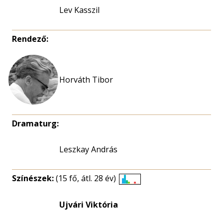
Lev Kasszil
Rendező:
Dramaturg:
Leszkay András
Színészek:
(15 fő, átl. 28 év)
Életkori
eloszlás
Ujvári Viktória
nagyítása