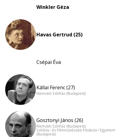
Winkler Géza
Havas Gertrud (25)
Csépai Éva
Kállai Ferenc (27)
Nemzeti Színház (Budapest)
Gosztonyi János (26)
Nemzeti Színház (Budapest)
Színház- és Filmművészeti Főiskola / Egyetem
(Budapest)