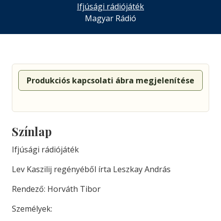
Ifjúsági rádiójáték
Magyar Rádió
Produkciós kapcsolati ábra megjelenítése
Színlap
Ifjúsági rádiójáték
Lev Kaszilij regényéből írta Leszkay András
Rendező: Horváth Tibor
Személyek: