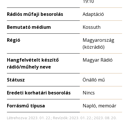
19:10
Rádiós műfaji besorolás
Adaptáció
Bemutató médium
Kossuth
Régió
Magyarország
(közrádió)
Hangfelvételt készítő
Magyar Rádió
rádió/műhely neve
Státusz
Önálló mű
Eredeti korhatári besorolás
Nincs
Forrásmű típusa
Napló, memoár
Létrehozva: 2023. 01. 22.; Revíziók: 2023. 01. 22.; 2023. 08. 20.