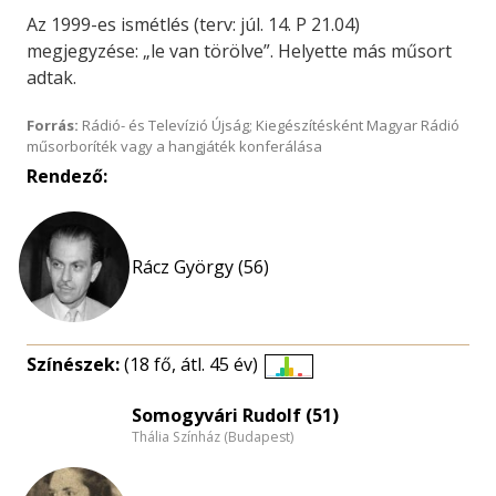
Az 1999-es ismétlés (terv: júl. 14. P 21.04)
megjegyzése: „le van törölve”. Helyette más műsort
adtak.
Forrás:
Rádió- és Televízió Újság; Kiegészítésként Magyar Rádió
műsorboríték vagy a hangjáték konferálása
Rendező:
Rácz György (56)
Színészek:
(18 fő, átl. 45 év)
Életkori
eloszlás
Somogyvári Rudolf (51)
Thália Színház (Budapest)
nagyítása