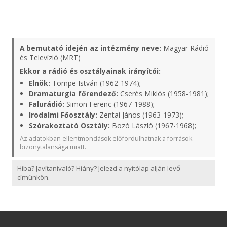
A bemutató idején az intézmény neve:
Magyar Rádió
és Televízió (MRT)
Ekkor a rádió és osztályainak irányítói:
Elnök:
Tömpe István (1962-1974);
Dramaturgia főrendező:
Cserés Miklós (1958-1981);
Falurádió:
Simon Ferenc (1967-1988);
Irodalmi Főosztály:
Zentai János (1963-1973);
Szórakoztató Osztály:
Bozó László (1967-1968);
Az adatokban ellentmondások előfordulhatnak a források
bizonytalansága miatt.
Hiba? Javítanivaló? Hiány? Jelezd a nyitólap alján levő
címünkön.