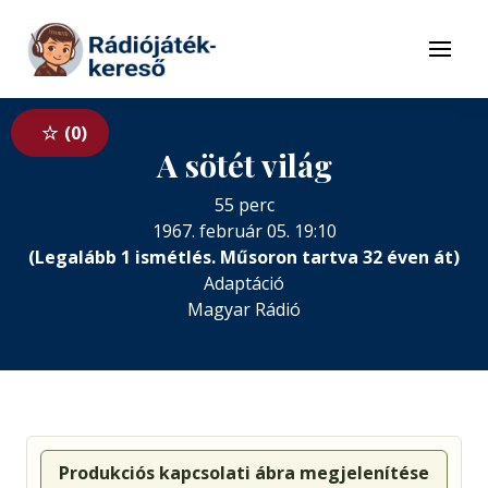
Tovább a navigációhoz
Tovább a tartalomhoz
Menü
0
A sötét világ
55 perc
1967. február 05. 19:10
(Legalább 1 ismétlés. Műsoron tartva 32 éven át)
Adaptáció
Magyar Rádió
Produkciós kapcsolati ábra megjelenítése