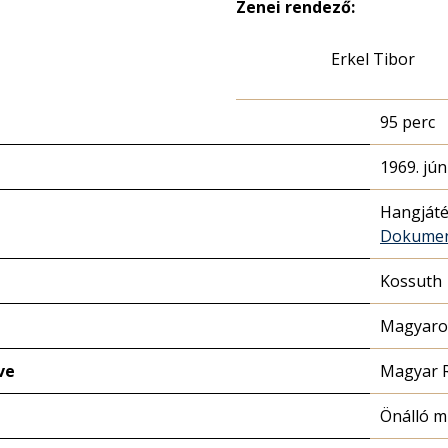
Zenei rendező:
Erkel Tibor
95 perc
1969. jún
Hangját
Dokume
Kossuth
Magyaror
ve
Magyar 
Önálló 