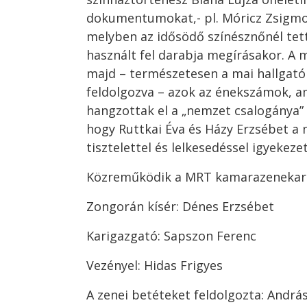
dokumentumokat,- pl. Móricz Zsigmon
melyben az idősödő színésznőnél tett
használt fel darabja megírásakor. A
majd – természetesen a mai hallgató
feldolgozva – azok az énekszámok, am
hangzottak el a „nemzet csalogánya” 
hogy Ruttkai Éva és Házy Erzsébet a 
tisztelettel és lelkesedéssel igyekez
Közreműködik a MRT kamarazenekara 
Zongorán kísér: Dénes Erzsébet
Karigazgató: Sapszon Ferenc
Vezényel: Hidas Frigyes
A zenei betéteket feldolgozta: Andrá