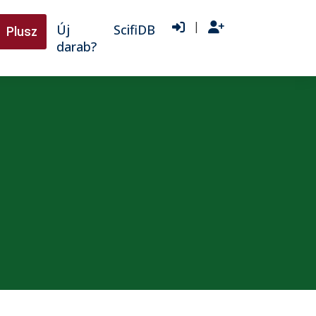
|
Új
ScifiDB
Plusz
darab?