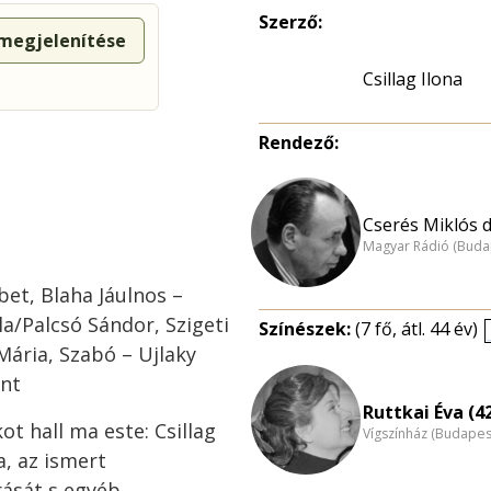
Szerző:
 megjelenítése
Csillag Ilona
Rendező:
Cserés Miklós dr
Magyar Rádió (Buda
bet, Blaha Jáulnos –
la/Palcsó Sándor, Szigeti
Színészek:
(7 fő, átl. 44 év)
Mária, Szabó – Ujlaky
int
Ruttkai Éva (4
t hall ma este: Csillag
Vígszínház (Budapes
a, az ismert
rását s egyéb