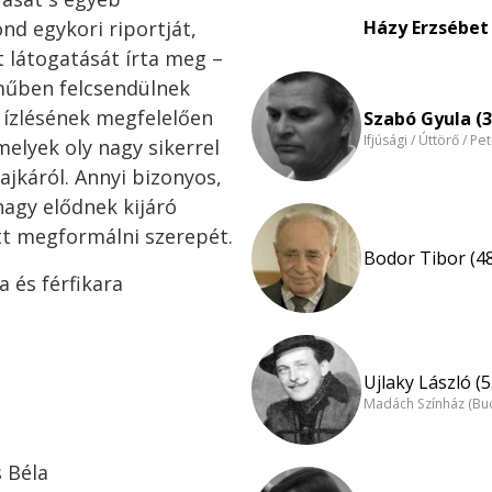
d egykori riportját,
Házy Erzsébet 
 látogatását írta meg –
 műben felcsendülnek
 ízlésének megfelelően
Szabó Gyula (3
Ifjúsági / Úttörő / Pe
elyek oly nagy sikerrel
ajkáról. Annyi bizonyos,
nagy elődnek kijáró
ett megformálni szerepét.
Bodor Tibor (4
és férfikara
Ujlaky László (5
Madách Színház (Bu
s Béla