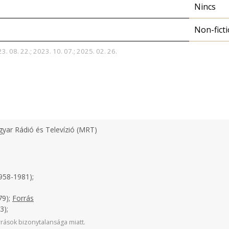
Nincs
Non-fict
3. 08. 22.; 2023. 10. 07.; 2025. 02. 26.
yar Rádió és Televízió (MRT)
958-1981);
79);
Forrás
3);
rások bizonytalansága miatt.