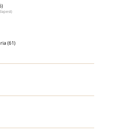
6)
dapest)
ia (61)