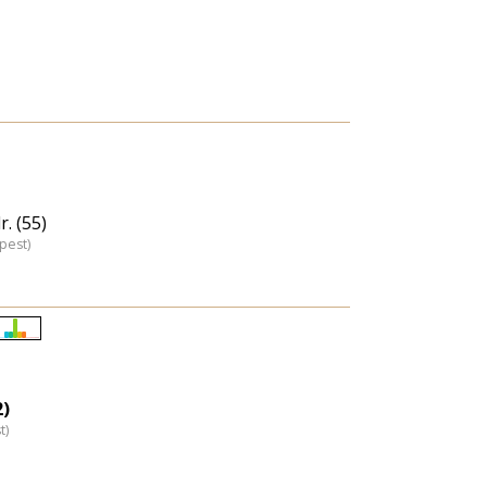
. (55)
pest)
Életkori
eloszlás
nagyítása
2)
t)