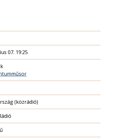
ius 07. 19:25
ék
ntumműsor
szág (közrádió)
Rádió
mű