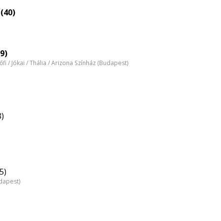
(40)
9)
tőfi / Jókai / Thália / Arizona Színház (Budapest)
8)
5)
dapest)