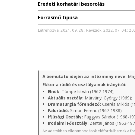
Eredeti korhatári besorolás
Forrásmű típusa
Létrehozva: 2021. 09. 28.; Revíziók: 2022. 07. 04.; 202
A bemutató idején az intézmény neve:
Mag
Ekkor a rádió és osztályainak irányítói:
Elnök:
Tömpe István (1962-1974);
Aktuális osztály:
Márványi György (1969);
Dramaturgia főrendező:
Cserés Miklós (1
Falurádió:
Simon Ferenc (1967-1988);
Ifjúsági Osztály:
Faggyas Sándor (1968-19
Irodalmi Főosztály:
Zentai János (1963-197
Az adatokban ellentmondások előfordulhatnak a for