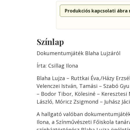
Produkciós kapcsolati ábra
Színlap
Dokumentumjáték Blaha Lujzáról
Írta: Csillag Ilona
Blaha Lujza – Ruttkai Éva,/Házy Erzsé
Velenczei István, Tamási – Szabó Gyu
– Bodor Tibor, Kölesiné – Keresztesi 
László, Móricz Zsigmond – Juhász Jác
A hallgató valóban dokumentumjátéko
Ilona, a Színművészeti Főiskola tanár
színháztörténész Blaha Lujza önéletí