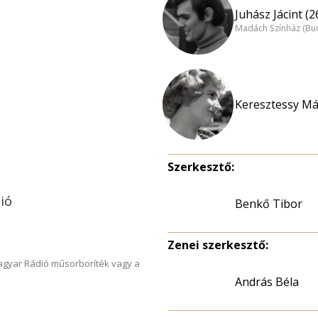
Juhász Jácint (2
Madách Színház (Bu
Keresztessy Már
Szerkesztő:
ió
Benkő Tibor
Zenei szerkesztő:
Magyar Rádió műsorboríték vagy a
András Béla