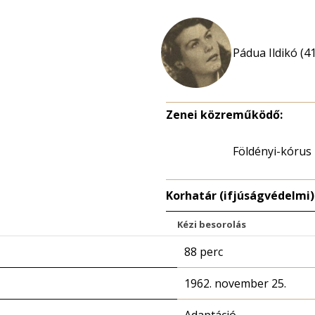
Pádua Ildikó (41
Zenei közreműködő:
Földényi-kórus
Korhatár (ifjúságvédelmi)
Kézi besorolás
88 perc
1962. november 25.