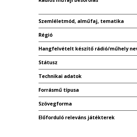
Rádiós műfaji besorolás
Szemléletmód, alműfaj, tematika
Régió
Hangfelvételt készítő rádió/műhely ne
Státusz
Technikai adatok
Forrásmű típusa
Szövegforma
Előforduló releváns játékterek