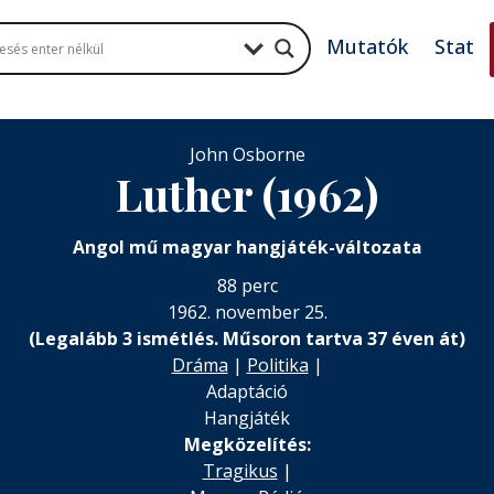
Mutatók
Stat
John Osborne
Luther (1962)
Angol mű magyar hangjáték-változata
88 perc
1962. november 25.
(Legalább 3 ismétlés. Műsoron tartva 37 éven át)
Dráma
|
Politika
|
Adaptáció
Hangjáték
Megközelítés:
Tragikus
|