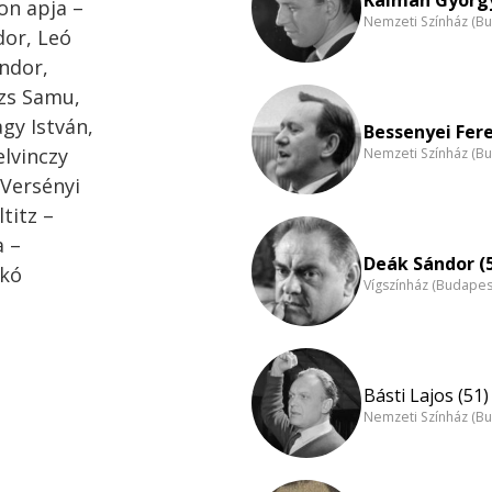
on apja –
Nemzeti Színház (B
dor, Leó
Andor,
ázs Samu,
gy István,
Bessenyei Fere
elvinczy
Nemzeti Színház (B
 Versényi
titz –
a –
Deák Sándor (
ikó
Vígszínház (Budapes
Básti Lajos (51)
Nemzeti Színház (B