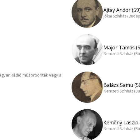
Ajtay Andor (59
Jókai Színház (Budap
Major Tamás (5
Nemzeti Színház (B
Magyar Rádió műsorboríték vagy a
Balázs Samu (5
Nemzeti Színház (B
Kemény László 
Nemzeti Színház (B