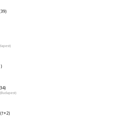
(39)
dapest)
1)
(34)
z (Budapest)
 (†+2)