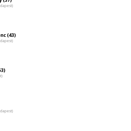
udapest)
nc (43)
udapest)
53)
t)
udapest)