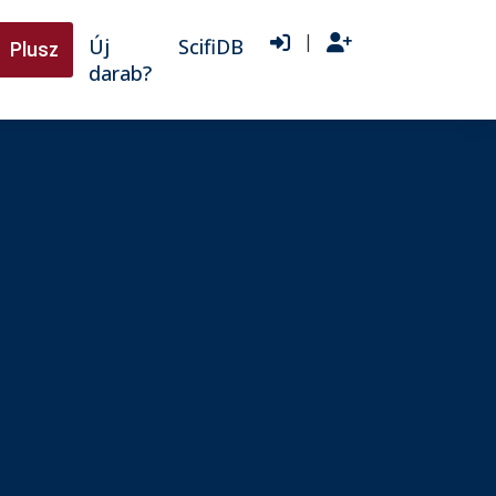
|
Új
ScifiDB
Plusz
darab?