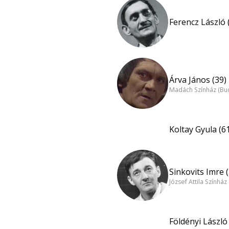
Ferencz László 
Árva János (39)
Madách Színház (Bu
Koltay Gyula (6
Sinkovits Imre 
József Attila Színhá
Földényi László