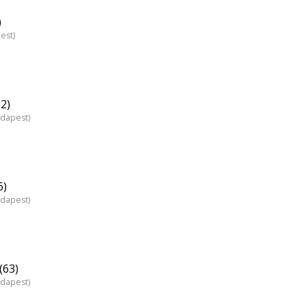
)
est)
2)
udapest)
6)
udapest)
(63)
udapest)