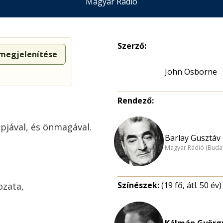
Magyar Rádió
Szerző:
 megjelenítése
John Osborne
Rendező:
pjával, és önmagával.
Barlay Gusztáv 
Magyar Rádió (Buda
Színészek:
(19 fő, átl. 50 év)
ozata,
Kálmán György