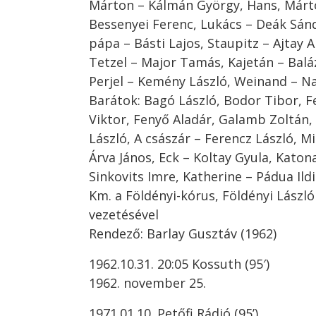
Márton – Kálmán György, Hans, Márt
Bessenyei Ferenc, Lukács – Deák Sán
pápa – Básti Lajos, Staupitz – Ajtay 
Tetzel – Major Tamás, Kajetán – Bal
Perjel – Kemény László, Weinand – Na
Barátok: Bagó László, Bodor Tibor, F
Viktor, Fenyő Aladár, Galamb Zoltán,
László, A császár – Ferencz László, Mil
Árva János, Eck – Koltay Gyula, Katon
Sinkovits Imre, Katherine – Pádua Ild
Km. a Földényi-kórus, Földényi László
vezetésével
Rendező: Barlay Gusztáv (1962)
1962.10.31. 20:05 Kossuth (95′)
1962. november 25.
1971.01.10. Petőfi Rádió (95’)