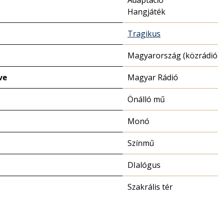
Adaptáció
Hangjáték
Tragikus
Magyarország (közrádió
ve
Magyar Rádió
Önálló mű
Monó
Színmű
DIalógus
Szakrális tér