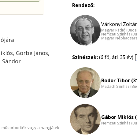
Rendező:
Várkonyi Zoltán
Magyar Rádió (Buda
Nemzeti Színház (B
Magyar Néphadsereg
ójára
klós, Görbe János,
Színészek:
(6 fő, átl. 35 év)
ó Sándor
Bodor Tibor (3
Madách Színház (Bu
Gábor Miklós (
Nemzeti Színház (B
 műsorboríték vagy a hangjáték