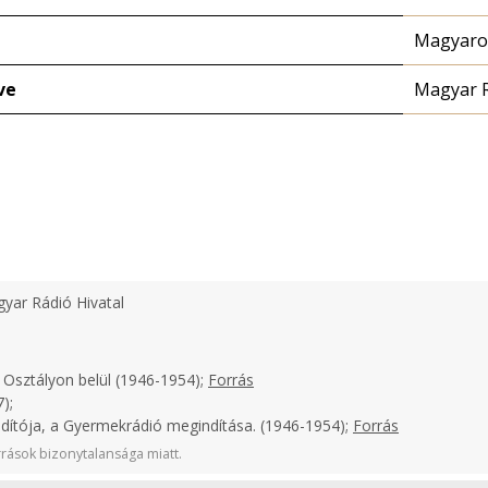
Magyaror
ve
Magyar 
yar Rádió Hivatal
 Osztályon belül (1946-1954);
Forrás
);
ndítója, a Gyermekrádió megindítása. (1946-1954);
Forrás
rások bizonytalansága miatt.