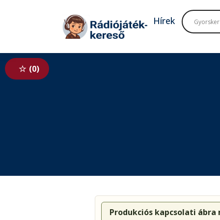
Tovább a navigációhoz
Tovább a tartalomhoz
Hírek
0
Produkciós kapcsolati ábra