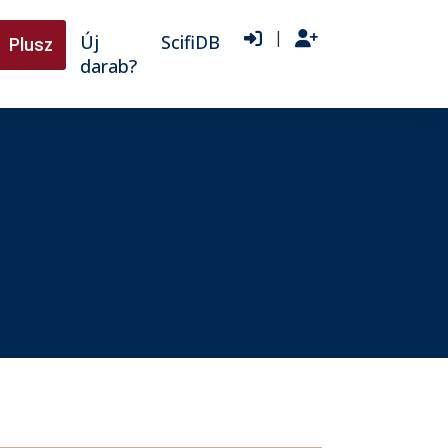
|
Új
ScifiDB
Plusz
darab?