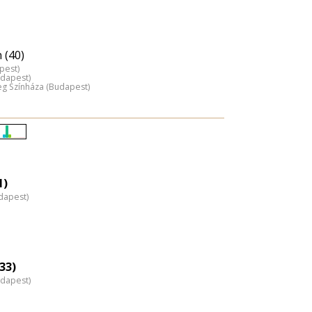
 (40)
pest)
udapest)
 Színháza (Budapest)
Életkori
eloszlás
nagyítása
1)
dapest)
33)
udapest)