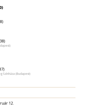
0)
8)
38)
udapest)
37)
 Színháza (Budapest)
ruár 12.