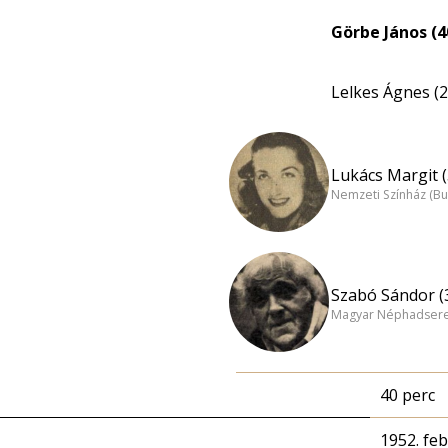
Görbe János (4
Lelkes Ágnes (2
Lukács Margit (
Nemzeti Színház (B
Szabó Sándor (
Magyar Néphadsereg
40 perc
1952. feb