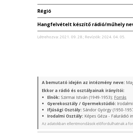
Régió
Hangfelvételt készítő rádió/műhely ne
Létrehozva: 2021. 09. 28.; Revíziók: 2024. 04. 05.
A bemutató idején az intézmény neve:
Mag
Ekkor a rádió és osztályainak irányítói:
Elnök:
Szirmai István (1949-1953);
Forrás
Gyerekosztály / Gyermekstúdió:
Irodalmi
Ifjúsági Osztály:
Sándor György (1950-1957
Irodalmi Osztály:
Képes Géza - Falurádió i
Az adatokban ellentmondások előfordulhatnak a for