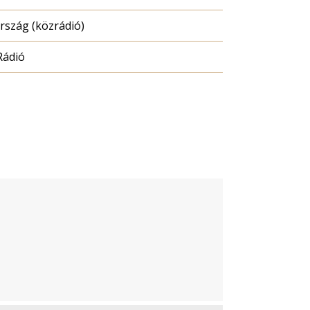
szág (közrádió)
Rádió