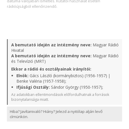
dátuma valójában ismétlés. Kutatói használat esetén
rádióújságból ellenőrizendő.
A bemutató idején az intézmény neve:
Magyar Rádió
Hivatal
A bemutató idején az intézmény neve:
Magyar Rádió
és Televízió (MRT)
Ekkor a rádió és osztályainak irányítói:
Elnök:
Gács László (kormánybiztos) (1956-1957) |
Benke Valéria (1957-1958);
Ifjúsági Osztály:
Sándor György (1950-1957);
Az adatokban ellentmondások előfordulhatnak a források
bizonytalansága miatt.
Hiba? Javítanivaló? Hiány? Jelezd a nyitólap alján levő
címünkön.