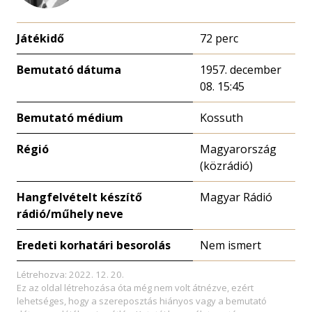
Játékidő
72 perc
Bemutató dátuma
1957. december
08. 15:45
Bemutató médium
Kossuth
Régió
Magyarország
(közrádió)
Hangfelvételt készítő
Magyar Rádió
rádió/műhely neve
Eredeti korhatári besorolás
Nem ismert
Létrehozva: 2022. 12. 20.
Ez az oldal létrehozása óta még nem volt átnézve, ezért
lehetséges, hogy a szereposztás hiányos vagy a bemutató