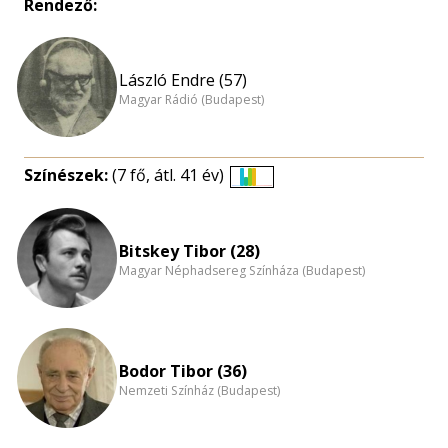
Rendező:
László Endre (57)
Magyar Rádió (Budapest)
Színészek:
(7 fő, átl. 41 év)
Életkori
eloszlás
nagyítása
Bitskey Tibor (28)
Magyar Néphadsereg Színháza (Budapest)
Bodor Tibor (36)
Nemzeti Színház (Budapest)