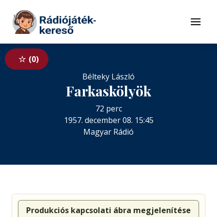
Tovább a navigációhoz
Tovább a tartalomhoz
Menü
0
Bélteky László
Farkaskölyök
72 perc
1957. december 08. 15:45
Magyar Rádió
Produkciós kapcsolati ábra megjelenítése