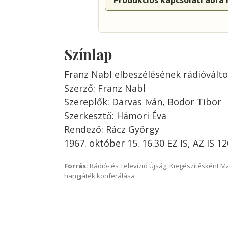
Produkciós kapcsolati ábra
Színlap
Franz Nabl elbeszélésének rádióvált
Szerző: Franz Nabl
Szereplők: Darvas Iván, Bodor Tibor
Szerkesztő: Hámori Éva
Rendező: Rácz György
1967. október 15. 16.30 EZ IS, AZ IS 
Forrás:
Rádió- és Televízió Újság; Kiegészítésként 
hangjáték konferálása