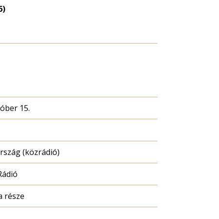
6)
tóber 15.
szág (közrádió)
Rádió
a része