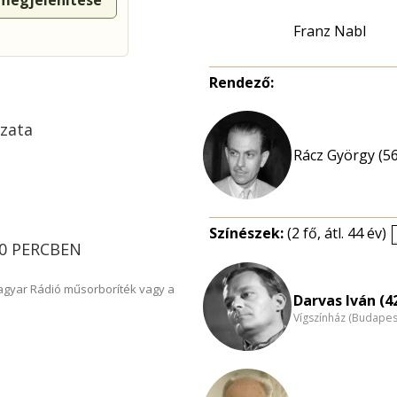
 megjelenítése
Franz Nabl
Rendező:
ozata
Rácz György (56
Színészek:
(2 fő, átl. 44 év)
120 PERCBEN
Magyar Rádió műsorboríték vagy a
Darvas Iván (4
Vígszínház (Budapes