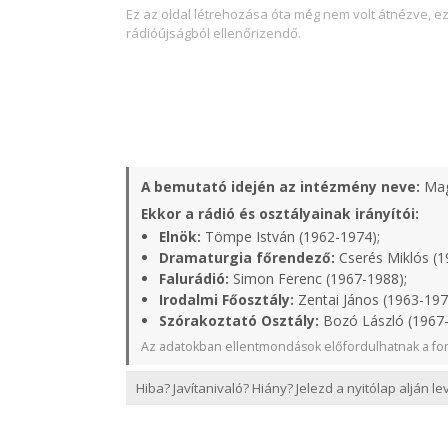
Ez az oldal létrehozása óta még nem volt átnézve, e
rádióújságból ellenőrizendő.
A bemutató idején az intézmény neve:
Mag
Ekkor a rádió és osztályainak irányítói:
Elnök:
Tömpe István (1962-1974);
Dramaturgia főrendező:
Cserés Miklós (1
Falurádió:
Simon Ferenc (1967-1988);
Irodalmi Főosztály:
Zentai János (1963-197
Szórakoztató Osztály:
Bozó László (1967-
Az adatokban ellentmondások előfordulhatnak a for
Hiba? Javítanivaló? Hiány? Jelezd a nyitólap alján l