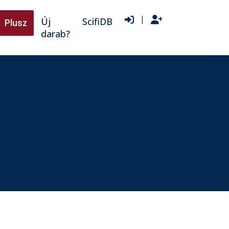
|
Új
ScifiDB
Plusz
darab?