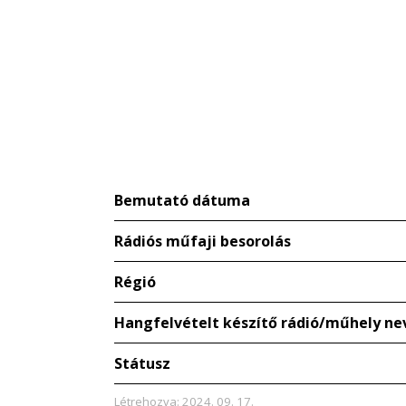
Bemutató dátuma
Rádiós műfaji besorolás
Régió
Hangfelvételt készítő rádió/műhely ne
Státusz
Létrehozva: 2024. 09. 17.