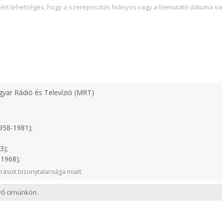
zért lehetséges, hogy a szereposztás hiányos vagy a bemutató dátuma va
yar Rádió és Televízió (MRT)
958-1981);
3);
1968);
rások bizonytalansága miatt.
evő címünkön.