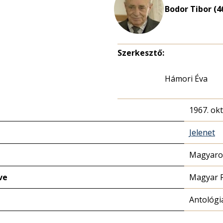
Bodor Tibor (4
Szerkesztő:
Hámori Éva
1967. ok
Jelenet
Magyaror
ve
Magyar 
Antológi