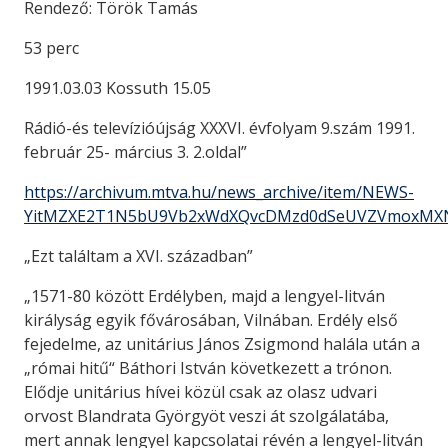
Rendező: Török Tamás
53 perc
1991.03.03 Kossuth 15.05
Rádió-és televízióújság XXXVI. évfolyam 9.szám 1991.
február 25- március 3. 2.oldal”
https://archivum.mtva.hu/news_archive/item/NEWS-
YitMZXE2T1N5bU9Vb2xWdXQvcDMzd0dSeUVZVmoxMX
„Ezt találtam a XVI. században”
„1571-80 között Erdélyben, majd a lengyel-litván
királyság egyik fővárosában, Vilnában. Erdély első
fejedelme, az unitárius János Zsigmond halála után a
„római hitű“ Báthori István következett a trónon.
Elődje unitárius hívei közül csak az olasz udvari
orvost Blandrata Györgyöt veszi át szolgálatába,
mert annak lengyel kapcsolatai révén a lengyel-litván