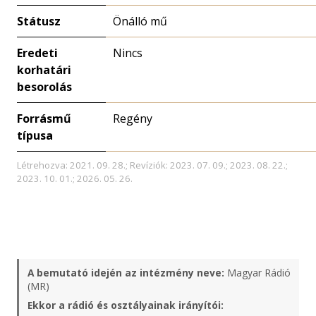
Státusz
Önálló mű
Eredeti
Nincs
korhatári
besorolás
Forrásmű
Regény
típusa
Létrehozva: 2021. 09. 28.; Revíziók: 2023. 07. 09.; 2023. 08. 22.;
2023. 10. 01.; 2026. 05. 26.
A bemutató idején az intézmény neve:
Magyar Rádió
(MR)
Ekkor a rádió és osztályainak irányítói: