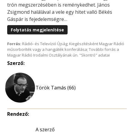
trón megszerzésében is reménykedhet. János
Zsigmond halálával a vele egy hitet valló Békés
Gáspár is fejedelemségre…
Folytatás megjelenítése
Forrás:
Rádió- és Televízió Újság; Kiegészítésként Magyar Rádió
műsorboríték vagy a hangjáték konferálása; További forrás a
Magyar Rádió Irodalmi Osztályának ún. "Skontró" adatai
Szerző:
Török Tamás (66)
Rendező:
A szerző