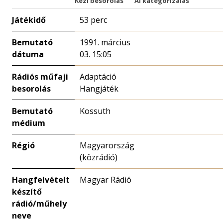
Kézi besorolás
AI kategorizálás
Játékidő
53 perc
Bemutató
1991. március
dátuma
03. 15:05
Rádiós műfaji
Adaptáció
besorolás
Hangjáték
Bemutató
Kossuth
médium
Régió
Magyarország
(közrádió)
Hangfelvételt
Magyar Rádió
készítő
rádió/műhely
neve