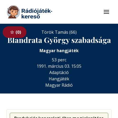
Tovább a navigációhoz
Tovább a tartalomhoz
Menü
0
Török Tamás (66)
Blandrata György szabadsága
Magyar hangjáték
53 perc
1991. március 03. 15:05
Adaptáció
Hangjáték
Magyar Rádió