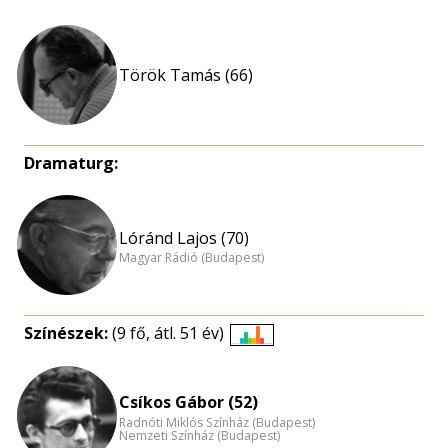
Török Tamás (66)
Dramaturg:
Lóránd Lajos (70)
Magyar Rádió (Budapest)
Színészek:
(9 fő, átl. 51 év)
Életkori
eloszlás
nagyítása
Csíkos Gábor (52)
Radnóti Miklós Színház (Budapest)
Nemzeti Színház (Budapest)