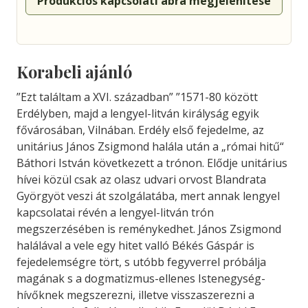
Produkciós kapcsolati ábra megjelenítése
Korabeli ajánló
”Ezt találtam a XVI. században” ”1571-80 között
Erdélyben, majd a lengyel-litván királyság egyik
fővárosában, Vilnában. Erdély első fejedelme, az
unitárius János Zsigmond halála után a „római hitű“
Báthori István következett a trónon. Elődje unitárius
hívei közül csak az olasz udvari orvost Blandrata
Györgyöt veszi át szolgálatába, mert annak lengyel
kapcsolatai révén a lengyel-litván trón
megszerzésében is reménykedhet. János Zsigmond
halálával a vele egy hitet valló Békés Gáspár is
fejedelemségre tört, s utóbb fegyverrel próbálja
magának s a dogmatizmus-ellenes Istenegység-
hívőknek megszerezni, illetve visszaszerezni a