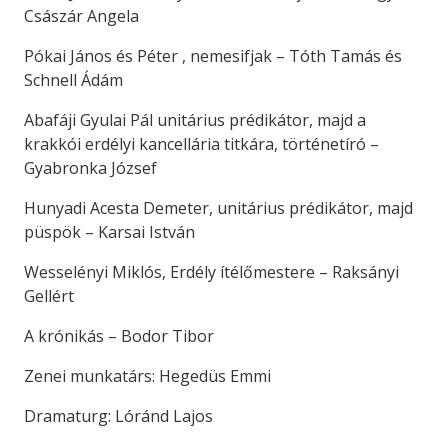
Császár Angela
Pókai János és Péter , nemesifjak – Tóth Tamás és
Schnell Ádám
Abafáji Gyulai Pál unitárius prédikátor, majd a
krakkói erdélyi kancellária titkára, történetíró –
Gyabronka József
Hunyadi Acesta Demeter, unitárius prédikátor, majd
püspök – Karsai István
Wesselényi Miklós, Erdély ítélőmestere – Raksányi
Gellért
A krónikás – Bodor Tibor
Zenei munkatárs: Hegedüs Emmi
Dramaturg: Lóránd Lajos