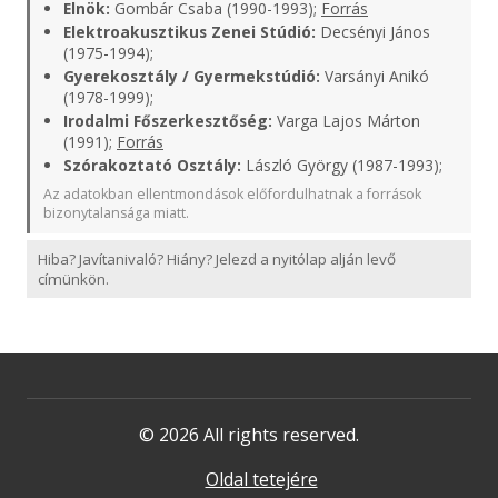
Elnök:
Gombár Csaba (1990-1993);
Forrás
Elektroakusztikus Zenei Stúdió:
Decsényi János
(1975-1994);
Gyerekosztály / Gyermekstúdió:
Varsányi Anikó
(1978-1999);
Irodalmi Főszerkesztőség:
Varga Lajos Márton
(1991);
Forrás
Szórakoztató Osztály:
László György (1987-1993);
Az adatokban ellentmondások előfordulhatnak a források
bizonytalansága miatt.
Hiba? Javítanivaló? Hiány? Jelezd a nyitólap alján levő
címünkön.
© 2026 All rights reserved.
Oldal tetejére