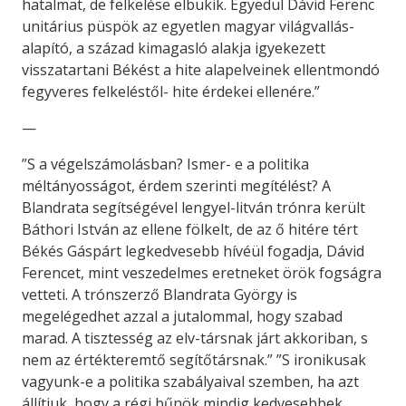
hatalmat, de felkelése elbukik. Egyedül Dávid Ferenc
unitárius püspök az egyetlen magyar világvallás-
alapító, a század kimagasló alakja igyekezett
visszatartani Békést a hite alapelveinek ellentmondó
fegyveres felkeléstől- hite érdekei ellenére.”
—
”S a végelszámolásban? Ismer- e a politika
méltányosságot, érdem szerinti megítélést? A
Blandrata segítségével lengyel-litván trónra került
Báthori István az ellene fölkelt, de az ő hitére tért
Békés Gáspárt legkedvesebb hívéül fogadja, Dávid
Ferencet, mint veszedelmes eretneket örök fogságra
vetteti. A trónszerző Blandrata György is
megelégedhet azzal a jutalommal, hogy szabad
marad. A tisztesség az elv-társnak járt akkoriban, s
nem az értékteremtő segítőtársnak.” ”S ironikusak
vagyunk-e a politika szabályaival szemben, ha azt
állítjuk, hogy a régi bűnök mindig kedvesebbek