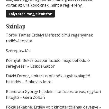
voltak az uralkodóknak, mint a régi erény…
Folytatás megjelenítése
Színlap
Török Tamás Erdélyi Mefisztó című regényének
rádióváltozata
Szereposztás:
Kornyáti Békés Gáspár lázadó, majd behódoló
seregvezér – Csíkos Gábor
Dávid Ferenc, unitárius püspök, egyházalapító
hittudós – Sinkovits Imre
Blandrata György fejedelmi tanácsos, orvos, egykori
hitújító – Gera Zoltán
Pókai Jakabné, Erdély volt kincstartójának özvegye –