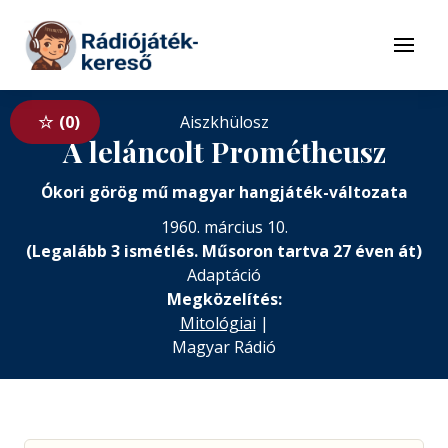
Tovább a navigációhoz
Tovább a tartalomhoz
Menü
0
Aiszkhülosz
A leláncolt Prométheusz
Ókori görög mű magyar hangjáték-változata
1960. március 10.
(Legalább 3 ismétlés. Műsoron tartva 27 éven át)
Adaptáció
Megközelítés:
Mitológiai
|
Magyar Rádió