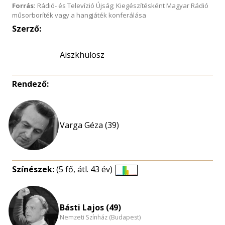
Forrás:
Rádió- és Televízió Újság; Kiegészítésként Magyar Rádió
műsorboríték vagy a hangjáték konferálása
Szerző:
Aiszkhülosz
Rendező:
Varga Géza (39)
Színészek:
(5 fő, átl. 43 év)
Életkori
eloszlás
nagyítása
Básti Lajos (49)
Nemzeti Színház (Budapest)