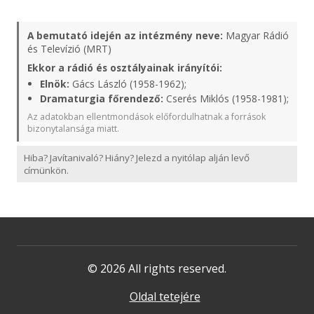
A bemutató idején az intézmény neve:
Magyar Rádió
és Televízió (MRT)
Ekkor a rádió és osztályainak irányítói:
Elnök:
Gács László (1958-1962);
Dramaturgia főrendező:
Cserés Miklós (1958-1981);
Az adatokban ellentmondások előfordulhatnak a források
bizonytalansága miatt.
Hiba? Javítanivaló? Hiány? Jelezd a nyitólap alján levő
címünkön.
© 2026 All rights reserved.
Oldal tetejére