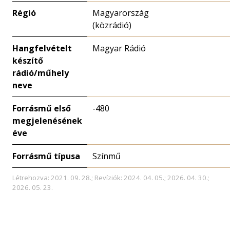
Régió
Magyarország
(közrádió)
Hangfelvételt
Magyar Rádió
készítő
rádió/műhely
neve
Forrásmű első
-480
megjelenésének
éve
Forrásmű típusa
Színmű
Létrehozva: 2021. 09. 28.; Revíziók: 2024. 04. 05.; 2026. 04. 30.;
2026. 05. 23.