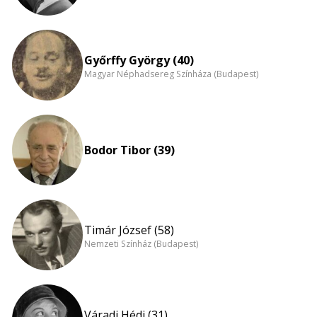
Győrffy György (40)
Magyar Néphadsereg Színháza (Budapest)
Bodor Tibor (39)
Timár József (58)
Nemzeti Színház (Budapest)
Váradi Hédi (31)