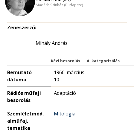
Madách Színház (Budapest)
Zeneszerző:
Mihály András
Kézi besorolás
AI kategorizálás
Bemutató
1960. március
dátuma
10.
Rádiós műfaji
Adaptáció
besorolás
Szemléletmód,
Mitológiai
alműfaj,
tematika