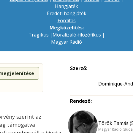
Hangjáték
Eredeti hangjáték
Fordítás
Megközelítés:
Tragikus
|
Moralizáló-filozófikus
|
Magyar Rádió
Szerző:
 megjelenítése
Dominique-And
Rendező:
örvény szerint az
Török Tamás (
ilag támogatva
Magyar Rádió (Buda
rfi szembeszáll a hivatal