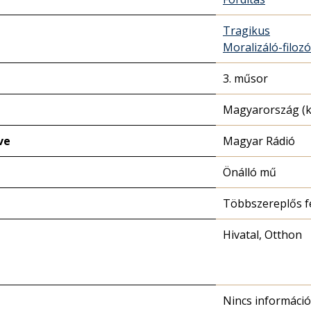
Tragikus
Moralizáló-filozó
3. műsor
Magyarország (k
ve
Magyar Rádió
Önálló mű
Többszereplős f
Hivatal, Otthon
Nincs információ