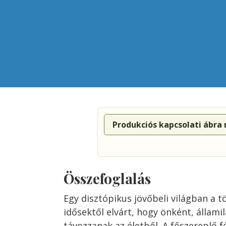
Produkciós kapcsolati ábra
Összefoglalás
Egy disztópikus jövőbeli világban a t
idősektől elvárt, hogy önként, állam
távozzanak az életből. A főszereplő fé