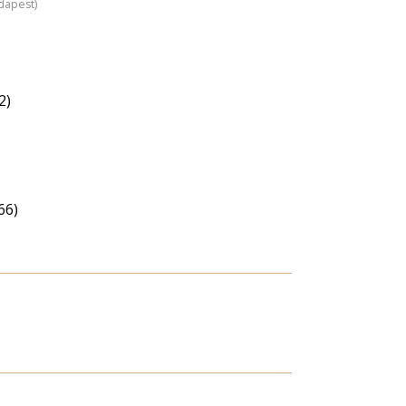
dapest)
2)
66)