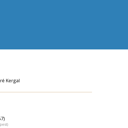
ré Kergal
57)
pest)