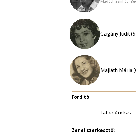
Madách Színház (Bu
Czigány Judit (5
Majláth Mária (
Fordító:
Fáber András
Zenei szerkesztő: