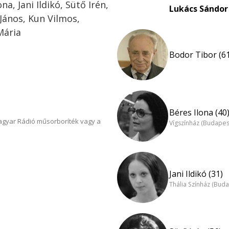
a, Jani Ildikó, Sütő Irén,
Lukács Sándor 
János, Kun Vilmos,
Mária
Bodor Tibor (6
Béres Ilona (40
Magyar Rádió műsorboríték vagy a
Vígszínház (Budapes
Jani Ildikó (31)
Thália Színház (Buda