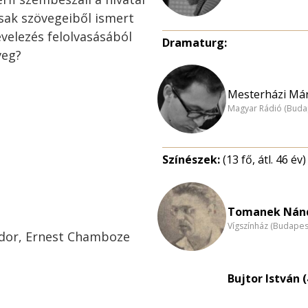
 csak szövegeiből ismert
evelezés felolvasásából
Dramaturg:
veg?
Mesterházi Már
Magyar Rádió (Buda
Színészek:
(13 fő, átl. 46 év)
Tomanek Nánd
Vígszínház (Budapes
dor, Ernest Chamboze
Bujtor István (