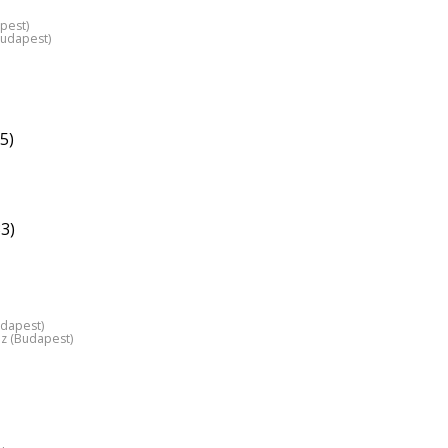
pest)
Budapest)
5)
3)
udapest)
áz (Budapest)