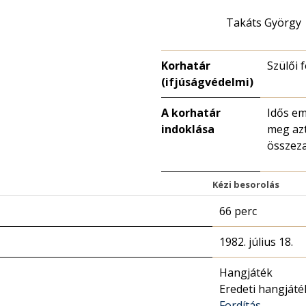
Takáts György
Korhatár
Szülői 
(ifjúságvédelmi)
A korhatár
Idős em
indoklása
meg azt
összeza
Kézi besorolás
66 perc
1982. július 18.
Hangjáték
Eredeti hangjáté
Fordítás