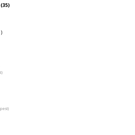
(35)
1)
)
t)
pest)