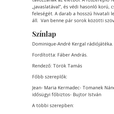
„javaslatával”, és védi hasonló korú,
feleségét. A darab a hosszú hivatali l
áll. Van benne pár sorok közötti szö
Színlap
Dominique-André Kergal rádiójátéka.
Fordította: Fáber András.
Rendező: Török Tamás
Főbb szereplők:
Jean- Maria Kermadec- Tomanek Nán
idősügyi főbiztos- Bujtor István
A többi szerepben: