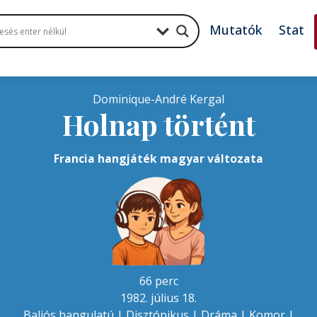
Mutatók
Stat
Dominique-André Kergal
Holnap történt
Francia hangjáték magyar változata
66 perc
1982. július 18.
Baljós hangulatú
|
Disztópikus
|
Dráma
|
Komor
|