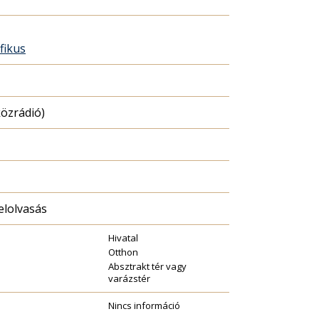
fikus
özrádió)
elolvasás
Hivatal
Otthon
Absztrakt tér vagy
varázstér
Nincs információ