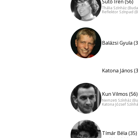
Sütő Irén (56)
Thália Színház (Buda
Reflektor Színpad (
Balázsi Gyula (3
Katona János (3
Kun Vilmos (56)
Nemzeti Színház (B
Katona József Szính
Tímár Béla (35)