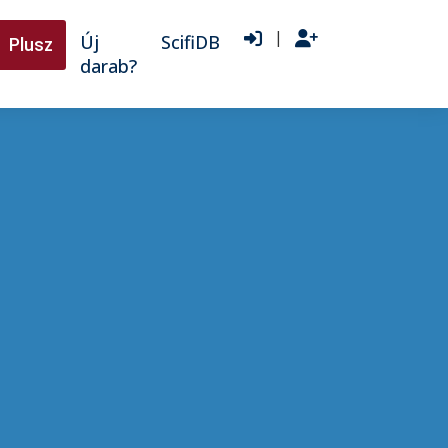
|
Új
ScifiDB
Plusz
darab?