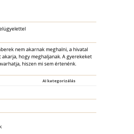
felügyelettel
berek nem akarnak meghalni, a hivatal
 akarja, hogy meghaljanak. A gyerekeket
varhatja, hiszen mi sem értenénk.
AI kategorizálás
k