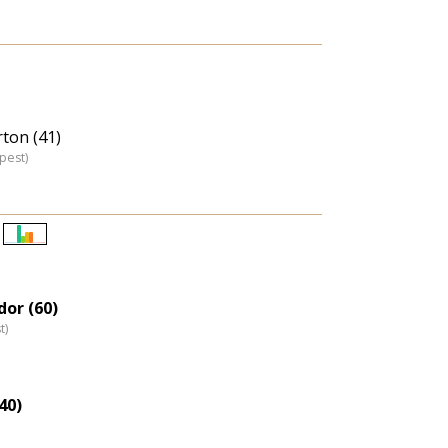
ton (41)
pest)
Életkori
eloszlás
nagyítása
or (60)
t)
40)