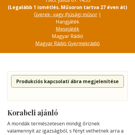
1983. július 07. 14:35
(Legalább 1 ismétlés. Műsoron tartva 27 éven át)
Gyerek- vagy ifjúsági műsor
|
Hangjáték
Mesejáték
Magyar Rádió
Magyar Rádió Gyermekrádió
Produkciós kapcsolati ábra megjelenítése
Korabeli ajánló
A mondák természetesen mindig őriznek
valamennyit az igazságból, s fényt vethetnek arra a