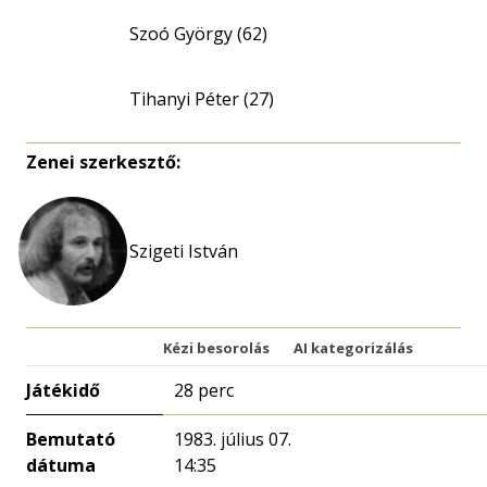
Szoó György (62)
Tihanyi Péter (27)
Zenei szerkesztő:
Szigeti István
Kézi besorolás
AI kategorizálás
Játékidő
28 perc
Bemutató
1983. július 07.
dátuma
14:35