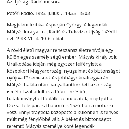
Az Ifjúsági Rádió műsora
Petőfi Rádió, 1983. július 7. 14.35–15.03
Megjelent kritika: Asperján György: A legendák
Mátyás királya. In: „Rádió és Televízió Újság.” XXVIII.
évf. 1983. VII. 4–10. 6. oldal
A rövid életű magyar reneszánsz életrehívója egy
különleges személyiségű ember, Mátyás király volt.
Uralkodása idején még egyszer felfénylett a
középkori Magyarország, nyugalmat és biztonságot
nyújtva főnemesnek és jobbágyoknak egyaránt.
Mátyás halála után hanyatlani kezdett az ország,
ismét elszabadultak a főúri önzésből,
hatalomvágyból táplálkozó indulatok, majd jött a
Dózsa-féle parasztháború, s 1526-ban a mohácsi
vész. Ennyi tragédia közepette a különben is fényes
múlt még fénylőbbé vált. A békét és biztonságot
teremtő Mátyás személye köré legendák