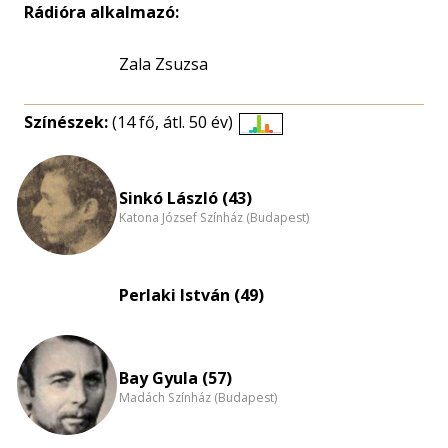
Rádióra alkalmazó:
Zala Zsuzsa
Színészek:
(14 fő, átl. 50 év)
Életkori
eloszlás
nagyítása
Sinkó László (43)
Katona József Színház (Budapest)
Perlaki István (49)
Bay Gyula (57)
Madách Színház (Budapest)