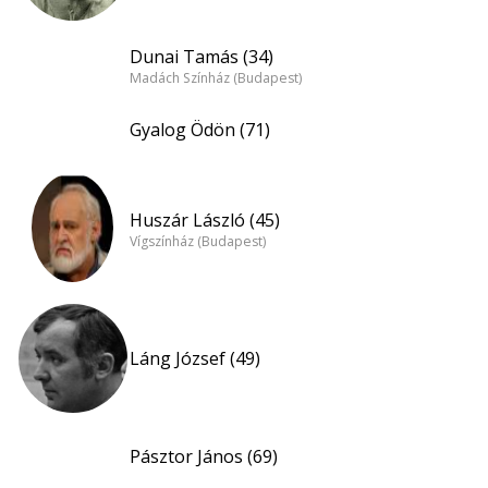
Dunai Tamás (34)
Madách Színház (Budapest)
Gyalog Ödön (71)
Huszár László (45)
Vígszínház (Budapest)
Láng József (49)
Pásztor János (69)