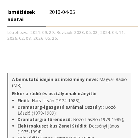
Ismétlések
2010-04-05
adatai
Létrehozva: 2021. 09. 29.; Revíziók: 2023. 05. 02.; 2024. 04. 11.;
2026. 02. 08.; 2026. 05. 26.
A bemutató idején az intézmény neve:
Magyar Rádió
(MR)
Ekkor a rádió és osztályainak irányítói:
Elnök:
Hárs István (1974-1988);
Dramaturg-igazgató (Drámai Osztály):
Bozó
László (1979-1989);
Dramaturgia főrendező:
Bozó László (1979-1989);
Elektroakusztikus Zenei Stúdió:
Decsényi János
(1975-1994);