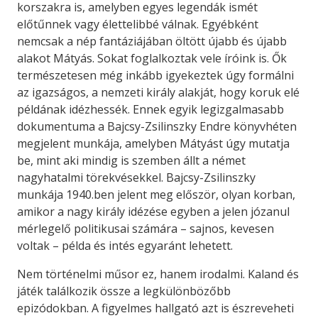
korszakra is, amelyben egyes legendák ismét
előtűnnek vagy élettelibbé válnak. Egyébként
nemcsak a nép fantáziájában öltött újabb és újabb
alakot Mátyás. Sokat foglalkoztak vele íróink is. Ők
természetesen még inkább igyekeztek úgy formálni
az igazságos, a nemzeti király alakját, hogy koruk elé
példának idézhessék. Ennek egyik legizgalmasabb
dokumentuma a Bajcsy-Zsilinszky Endre könyvhéten
megjelent munkája, amelyben Mátyást úgy mutatja
be, mint aki mindig is szemben állt a német
nagyhatalmi törekvésekkel. Bajcsy-Zsilinszky
munkája 1940.ben jelent meg először, olyan korban,
amikor a nagy király idézése egyben a jelen józanul
mérlegelő politikusai számára – sajnos, kevesen
voltak – példa és intés egyaránt lehetett.
Nem történelmi műsor ez, hanem irodalmi. Kaland és
játék találkozik össze a legkülönbözőbb
epizódokban. A figyelmes hallgató azt is észreveheti