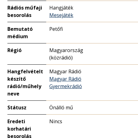
Rádiós műfaji
Hangjáték
besorolás
Mesejáték
Bemutató
Petőfi
médium
Régió
Magyarország
(közrádió)
Hangfelvételt
Magyar Rádió
készítő
Magyar Rádió
rádió/műhely
Gyermekrádió
neve
Státusz
Önálló mű
Eredeti
Nincs
korhatári
besorolás