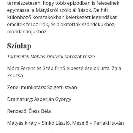
természetesen, hogy több epizódban is feleselnek
egymással a Mátyásról szóló állítások. De hát
különböző korszakokban keletkezett legendákat
emeltek fel az írók, és alakították szándékukhoz,
mondandójukhoz.
Színlap
Történetek Mátyás királyról
sorozat része
Móra Ferenc és Szép Ernő elbeszéléseiből írta: Zala
Zsuzsa
Zenei munkatárs: Szigeti István
Dramaturg: Asperján György
Rendező: Éless Béla
Mátyás király – Sinkó László, Mesélő – Perlaki István.