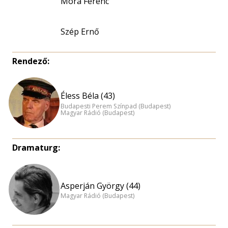
Móra Ferenc
Szép Ernő
Rendező:
Éless Béla (43)
Budapesti Perem Színpad (Budapest)
Magyar Rádió (Budapest)
Dramaturg:
Asperján György (44)
Magyar Rádió (Budapest)