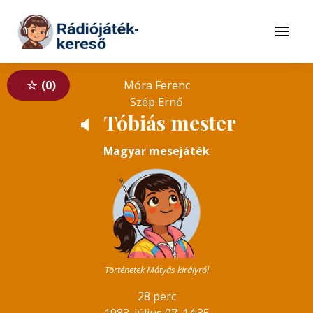
Tovább a navigációhoz
Tovább a tartalomhoz
Menü
0
Móra Ferenc
Szép Ernő
Tóbiás mester
🔈
Magyar mesejáték
Történetek Mátyás királyról
28 perc