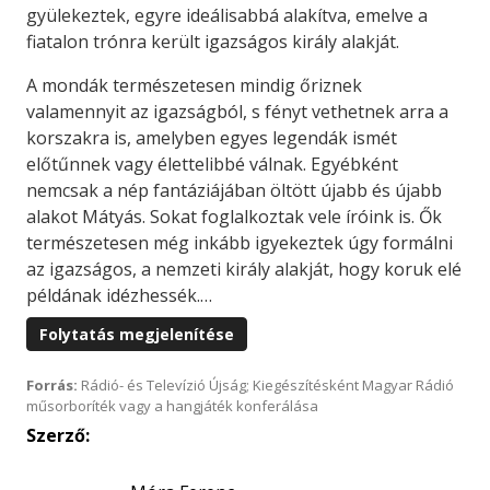
gyülekeztek, egyre ideálisabbá alakítva, emelve a
fiatalon trónra került igazságos király alakját.
A mondák természetesen mindig őriznek
valamennyit az igazságból, s fényt vethetnek arra a
korszakra is, amelyben egyes legendák ismét
előtűnnek vagy élettelibbé válnak. Egyébként
nemcsak a nép fantáziájában öltött újabb és újabb
alakot Mátyás. Sokat foglalkoztak vele íróink is. Ők
természetesen még inkább igyekeztek úgy formálni
az igazságos, a nemzeti király alakját, hogy koruk elé
példának idézhessék.…
Folytatás megjelenítése
Forrás:
Rádió- és Televízió Újság; Kiegészítésként Magyar Rádió
műsorboríték vagy a hangjáték konferálása
Szerző: