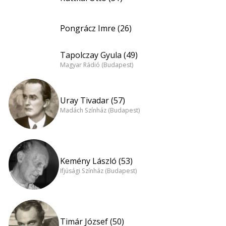
Pongrácz Imre (26)
Tapolczay Gyula (49)
Magyar Rádió (Budapest)
Uray Tivadar (57)
Madách Színház (Budapest)
Kemény László (53)
Ifjúsági Színház (Budapest)
Timár József (50)