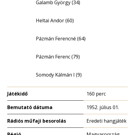
Galamb György (34)
Heltai Andor (60)
Pázmán Ferencné (64)
Pázmán Ferenc (79)
Somody Kálmán I (9)
Játékidő
160 perc
Bemutató dátuma
1952. július 01.
Rádiós műfaji besorolás
Eredeti hangjáték
Régió
Magyarország