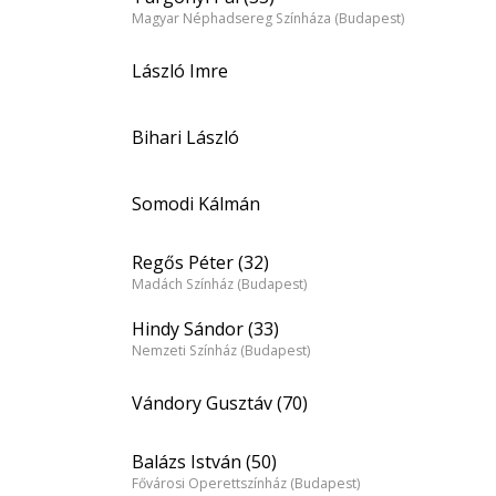
Magyar Néphadsereg Színháza (Budapest)
László Imre
Bihari László
Somodi Kálmán
Regős Péter (32)
Madách Színház (Budapest)
Hindy Sándor (33)
Nemzeti Színház (Budapest)
Vándory Gusztáv (70)
Balázs István (50)
Fővárosi Operettszínház (Budapest)