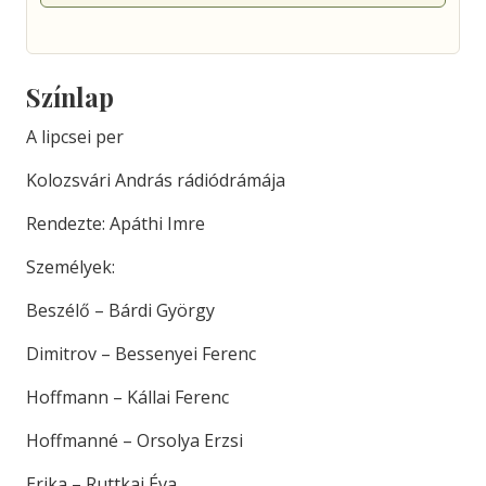
Színlap
A lipcsei per
Kolozsvári András rádiódrámája
Rendezte: Apáthi Imre
Személyek:
Beszélő – Bárdi György
Dimitrov – Bessenyei Ferenc
Hoffmann – Kállai Ferenc
Hoffmanné – Orsolya Erzsi
Erika – Ruttkai Éva