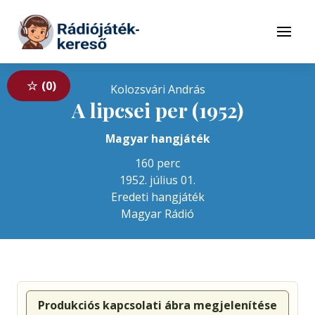
Tovább a navigációhoz
Tovább a tartalomhoz
Menü
0
Kolozsvári András
A lipcsei per (1952)
Magyar hangjáték
160 perc
1952. július 01.
Eredeti hangjáték
Magyar Rádió
Produkciós kapcsolati ábra megjelenítése