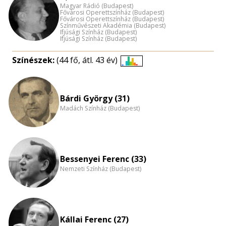
Magyar Rádió (Budapest)
Fővárosi Operettszínház (Budapest)
Fővárosi Operettszínház (Budapest)
Színművészeti Akadémia (Budapest)
Ifjúsági Színház (Budapest)
Ifjúsági Színház (Budapest)
Színészek:
(44 fő, átl. 43 év)
Életkori
eloszlás
nagyítása
Bárdi György (31)
Madách Színház (Budapest)
Bessenyei Ferenc (33)
Nemzeti Színház (Budapest)
Kállai Ferenc (27)