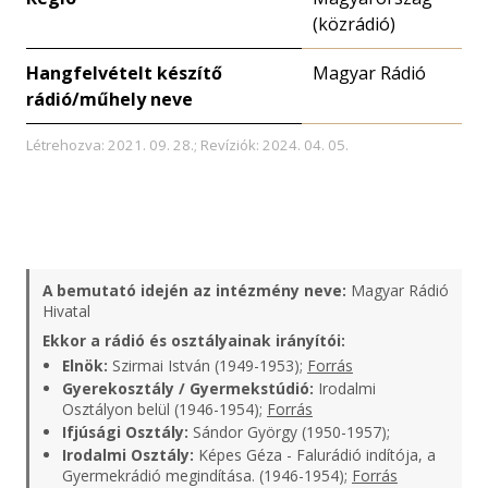
(közrádió)
Hangfelvételt készítő
Magyar Rádió
rádió/műhely neve
Létrehozva: 2021. 09. 28.; Revíziók: 2024. 04. 05.
A bemutató idején az intézmény neve:
Magyar Rádió
Hivatal
Ekkor a rádió és osztályainak irányítói:
Elnök:
Szirmai István (1949-1953);
Forrás
Gyerekosztály / Gyermekstúdió:
Irodalmi
Osztályon belül (1946-1954);
Forrás
Ifjúsági Osztály:
Sándor György (1950-1957);
Irodalmi Osztály:
Képes Géza - Falurádió indítója, a
Gyermekrádió megindítása. (1946-1954);
Forrás