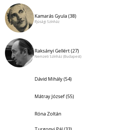
Kamarás Gyula (38)
Ifjúsági Színház
Raksányi Gellért (27)
Nemzeti Színház (Budapest)
Dávid Mihály (54)
Mátray József (55)
Róna Zoltán
Turgonyi Pál (33)