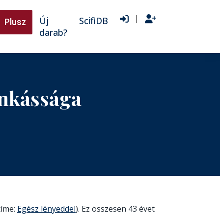
|
Új
ScifiDB
Plusz
darab?
unkássága
címe:
Egész lényeddel
). Ez összesen 43 évet