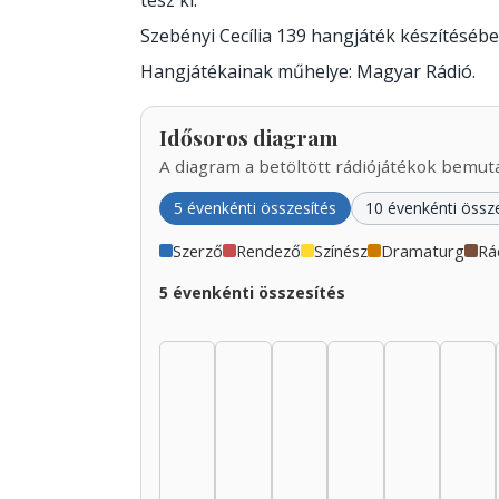
tesz ki.
Szebényi Cecília 139 hangjáték készítéséb
Hangjátékainak műhelye: Magyar Rádió.
Idősoros diagram
A diagram a betöltött rádiójátékok bemutat
5 évenkénti összesítés
10 évenkénti össz
Szerző
Rendező
Színész
Dramaturg
Rá
5 évenkénti összesítés