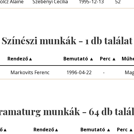
olcz Alaine
Szebényi Cecília
1995-12-13
52
Színészi munkák -
1
db találat
Rendező
▲
Bemutató
▲
Perc
▲
Műh
Markovits Ferenc
1996-04-22
-
Mag
ramaturg munkák -
64
db talá
ő
▲
Rendező
▲
Bemutató
▲
Perc
▲