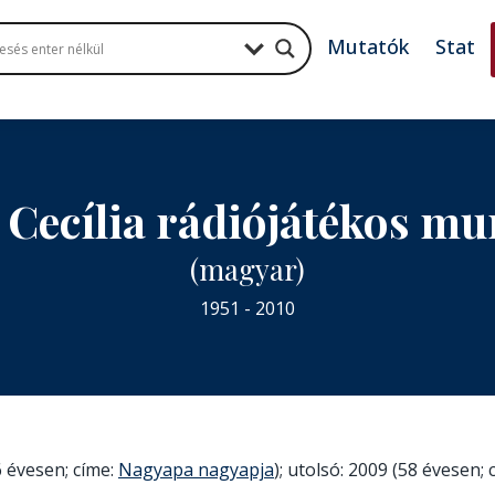
Mutatók
Stat
 Cecília rádiójátékos m
(magyar)
1951 - 2010
 évesen; címe:
Nagyapa nagyapja
); utolsó: 2009 (58 évesen; 