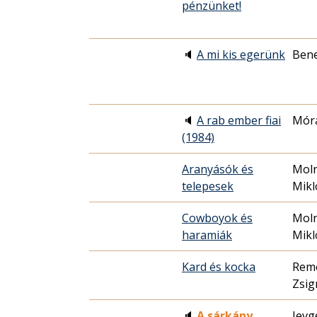
pénzünket!
🔈
A mi kis egerünk
Bene
🔈
A rab ember fiai
Móra
(1984)
Aranyásók és
Moln
telepesek
Mikl
Cowboyok és
Moln
haramiák
Mikl
Kard és kocka
Rem
Zsi
🔈
A sárkány
Jevg