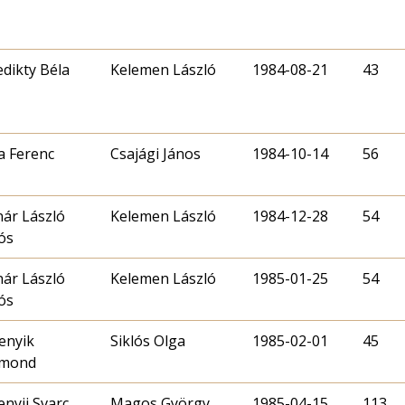
dikty Béla
Kelemen László
1984-08-21
43
 Ferenc
Csajági János
1984-10-14
56
ár László
Kelemen László
1984-12-28
54
ós
ár László
Kelemen László
1985-01-25
54
ós
enyik
Siklós Olga
1985-02-01
45
gmond
enyij Svarc
Magos György
1985-04-15
113