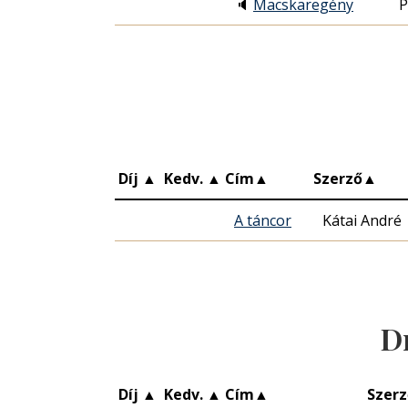
🔈
Macskaregény
P
Díj
▲
Kedv.
▲
Cím
▲
Szerző
▲
A táncor
Kátai André
D
Díj
▲
Kedv.
▲
Cím
▲
Szerz