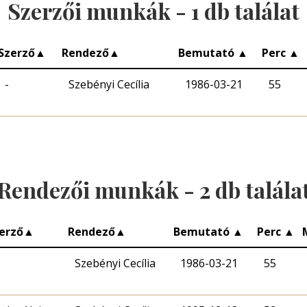
Szerzői munkák -
1
db találat
Szerző
▲
Rendező
▲
Bemutató
▲
Perc
▲
-
Szebényi Cecília
1986-03-21
55
Rendezői munkák -
2
db talála
erző
▲
Rendező
▲
Bemutató
▲
Perc
▲
Szebényi Cecília
1986-03-21
55