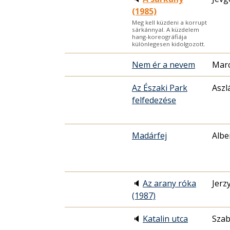
(1985)
Meg kell küzdeni a korrupt
sárkánnyal. A küzdelem
hang-koreográfiája
különlegesen kidolgozott.
Nem ér a nevem
Marc
Az Északi Park
Aszl
felfedezése
Madárfej
Albe
🔈
Az arany róka
Jerz
(1987)
🔈
Katalin utca
Sza