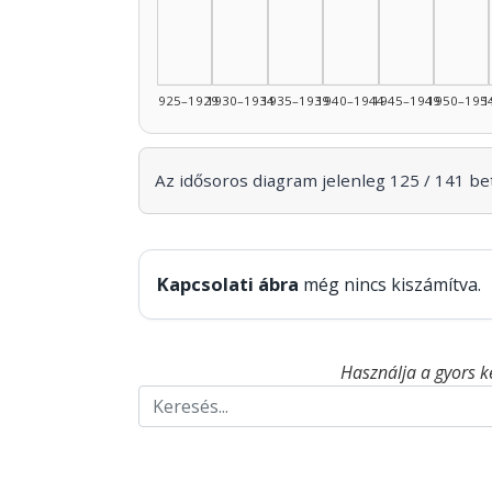
1925–1929
1930–1934
1935–1939
1940–1944
1945–1949
1950–195
1
Az idősoros diagram jelenleg 125 / 141 betö
Kapcsolati ábra
még nincs kiszámítva.
Használja a gyors k