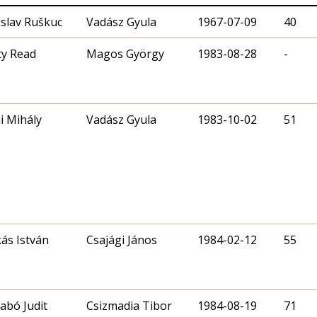
islav Ruškuc
Vadász Gyula
1967-07-09
40
y Read
Magos György
1983-08-28
-
i Mihály
Vadász Gyula
1983-10-02
51
ás István
Csajági János
1984-02-12
55
zabó Judit
Csizmadia Tibor
1984-08-19
71