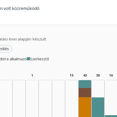
en volt közreműködő.
ási évei alapján készült.
esítés
dióra alkalmazó
Szerkesztő
1
15
43
30
16
Szerkesztő, 198
Rádióra alkalma
Szerkeszt