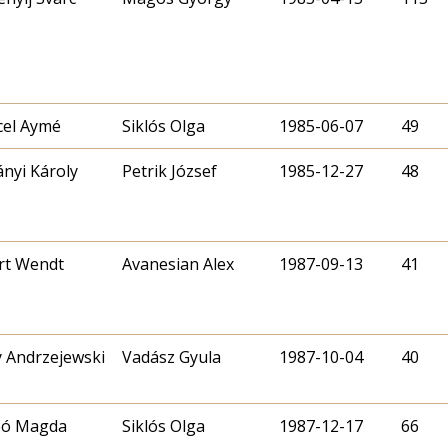
el Aymé
Siklós Olga
1985-06-07
49
ányi Károly
Petrik József
1985-12-27
48
rt Wendt
Avanesian Alex
1987-09-13
41
y Andrzejewski
Vadász Gyula
1987-10-04
40
bó Magda
Siklós Olga
1987-12-17
66