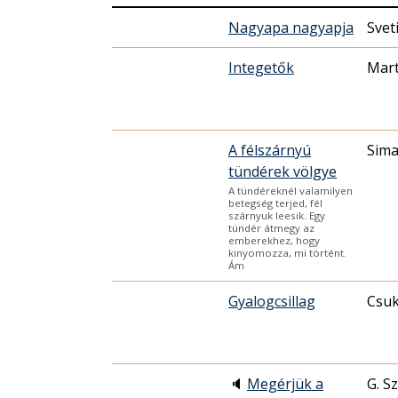
Nagyapa nagyapja
Svet
Integetők
Mart
A félszárnyú
Sima
tündérek völgye
A tündéreknél valamilyen
betegség terjed, fél
szárnyuk leesik. Egy
tündér átmegy az
emberekhez, hogy
kinyomozza, mi történt.
Ám
Gyalogcsillag
Csuk
🔈
Megérjük a
G. S