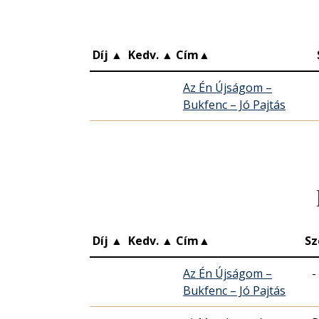
Díj
▲
Kedv.
▲
Cím
▲
Az Én Újságom –
Bukfenc – Jó Pajtás
Díj
▲
Kedv.
▲
Cím
▲
Sz
Az Én Újságom –
-
Bukfenc – Jó Pajtás