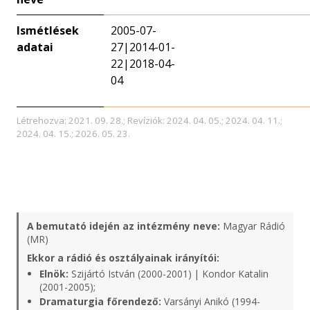
Ismétlések
2005-07-
adatai
27|2014-01-
22|2018-04-
04
Létrehozva: 2021. 09. 28.; Revíziók: 2024. 04. 05.; 2024. 04. 11.;
2024. 04. 15.; 2026. 05. 23.
A bemutató idején az intézmény neve:
Magyar Rádió
(MR)
Ekkor a rádió és osztályainak irányítói:
Elnök:
Szijártó István (2000-2001) | Kondor Katalin
(2001-2005);
Dramaturgia főrendező:
Varsányi Anikó (1994-