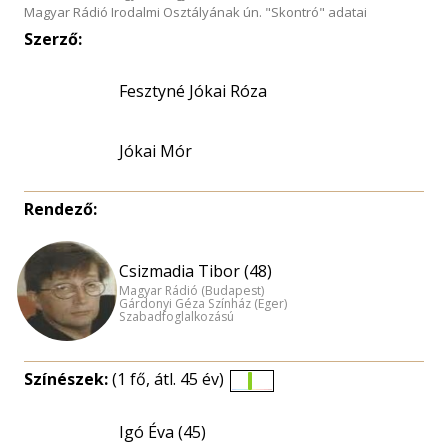
Magyar Rádió Irodalmi Osztályának ún. "Skontró" adatai
Szerző:
Fesztyné Jókai Róza
Jókai Mór
Rendező:
Csizmadia Tibor (48)
Magyar Rádió (Budapest)
Gárdonyi Géza Színház (Eger)
Szabadfoglalkozású
Színészek:
(1 fő, átl. 45 év)
Életkori
eloszlás
Igó Éva (45)
nagyítása