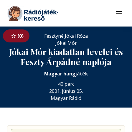
Tovább a navigációhoz
Tovább a tartalomhoz
Menü
0
Fesztyné Jókai Róza
Jókai Mór
Jókai Mór kiadatlan levelei és
Feszty Árpádné naplója
Magyar hangjáték
40 perc
2001. június 05.
Magyar Rádió