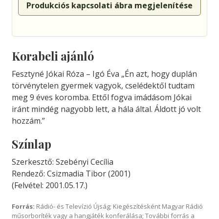
Produkciós kapcsolati ábra megjelenítése
Korabeli ajánló
Fesztyné Jókai Róza – Igó Éva „Én azt, hogy duplán
törvénytelen gyermek vagyok, cselédektől tudtam
meg 9 éves koromba. Ettől fogva imádásom Jókai
iránt mindég nagyobb lett, a hála által. Áldott jó volt
hozzám.”
Színlap
Szerkesztő: Szebényi Cecília
Rendező: Csizmadia Tibor (2001)
(Felvétel: 2001.05.17.)
Forrás:
Rádió- és Televízió Újság; Kiegészítésként Magyar Rádió
műsorboríték vagy a hangjáték konferálása; További forrás a