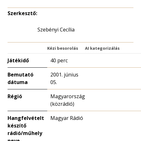
Szerkesztő:
Szebényi Cecília
Kézi besorolás
AI kategorizálás
Játékidő
40 perc
Bemutató
2001. június
dátuma
05.
Régió
Magyarország
(közrádió)
Hangfelvételt
Magyar Rádió
készítő
rádió/műhely
neve