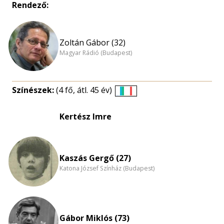
Rendező:
Zoltán Gábor (32)
Magyar Rádió (Budapest)
Színészek:
(4 fő, átl. 45 év)
Életkori
eloszlás
Kertész Imre
nagyítása
Kaszás Gergő (27)
Katona József Színház (Budapest)
Gábor Miklós (73)