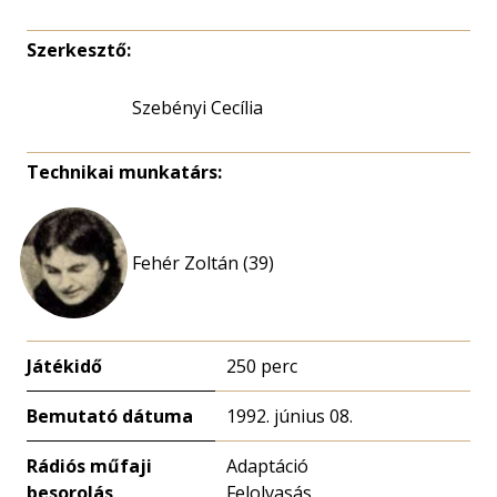
Szerkesztő:
Szebényi Cecília
Technikai munkatárs:
Fehér Zoltán (39)
Játékidő
250 perc
Bemutató dátuma
1992. június 08.
Rádiós műfaji
Adaptáció
besorolás
Felolvasás