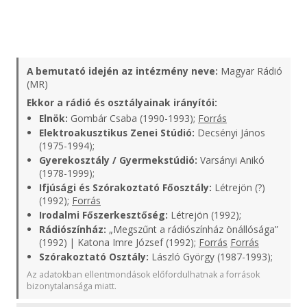
A bemutató idején az intézmény neve:
Magyar Rádió
(MR)
Ekkor a rádió és osztályainak irányítói:
Elnök:
Gombár Csaba (1990-1993);
Forrás
Elektroakusztikus Zenei Stúdió:
Decsényi János
(1975-1994);
Gyerekosztály / Gyermekstúdió:
Varsányi Anikó
(1978-1999);
Ifjúsági és Szórakoztató Főosztály:
Létrejön (?)
(1992);
Forrás
Irodalmi Főszerkesztőség:
Létrejön (1992);
Rádiószínház:
„Megszűnt a rádiószínház önállósága”
(1992) | Katona Imre József (1992);
Forrás
Forrás
Szórakoztató Osztály:
László György (1987-1993);
Az adatokban ellentmondások előfordulhatnak a források
bizonytalansága miatt.