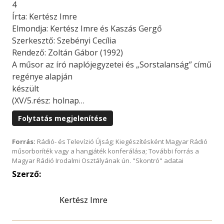
4
Írta: Kertész Imre
Elmondja: Kertész Imre és Kaszás Gergő
Szerkesztő: Szebényi Cecília
Rendező: Zoltán Gábor (1992)
A műsor az író naplójegyzetei és „Sorstalanság” című
regénye alapján
készült
(XV/5.rész: holnap…
Folytatás megjelenítése
Forrás:
Rádió- és Televízió Újság; Kiegészítésként Magyar Rádió
műsorboríték vagy a hangjáték konferálása; További forrás a
Magyar Rádió Irodalmi Osztályának ún. "Skontró" adatai
Szerző:
Kertész Imre