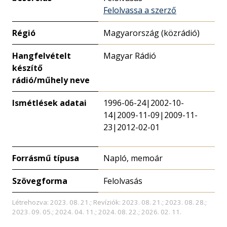
Felolvassa a szerző
Régió
Magyarország (közrádió)
Hangfelvételt
Magyar Rádió
készítő
rádió/műhely neve
Ismétlések adatai
1996-06-24|2002-10-
14|2009-11-09|2009-11-
23|2012-02-01
Forrásmű típusa
Napló, memoár
Szövegforma
Felolvasás
Létrehozva: 2023. 08. 21.; Revíziók: 2023. 08. 21.; 2023. 08. 28.;
2023. 09. 05.; 2024. 04. 11.; 2024. 08. 22.; 2026. 02. 11.