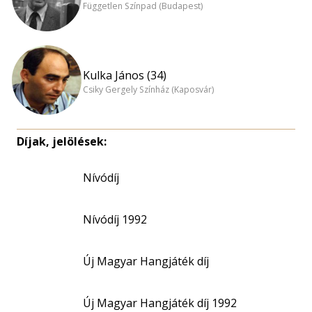
Független Színpad (Budapest)
Kulka János (34)
Csiky Gergely Színház (Kaposvár)
Díjak, jelölések:
Nívódíj
Nívódíj 1992
Új Magyar Hangjáték díj
Új Magyar Hangjáték díj 1992