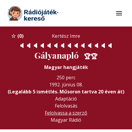
Tovább a navigációhoz
Tovább a tartalomhoz
Menü
0
Kertész Imre
🔈
🔈
🔈
🔈
🔈
🔈
🔈
🔈
🔈
🔈
🔈
🔈
🔈
🔈
Gályanapló
🏆
🏆
Magyar hangjáték
250 perc
1992. június 08.
(Legalább 5 ismétlés. Műsoron tartva 20 éven át)
Adaptáció
Felolvasás
Felolvassa a szerző
Magyar Rádió