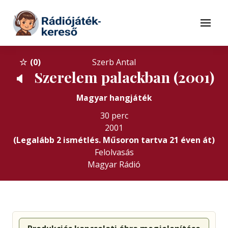
Tovább a navigációhoz
Tovább a tartalomhoz
Menü
0
Szerb Antal
Szerelem palackban (2001)
🔈
Magyar hangjáték
30 perc
2001
(Legalább 2 ismétlés. Műsoron tartva 21 éven át)
Felolvasás
Magyar Rádió