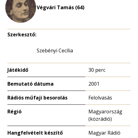
nagyítása
Végvári Tamás (64)
Szerkesztő:
Szebényi Cecília
Játékidő
30 perc
Bemutató dátuma
2001
Rádiós műfaji besorolás
Felolvasás
Régió
Magyarország
(közrádió)
Hangfelvételt készítő
Magyar Rádió