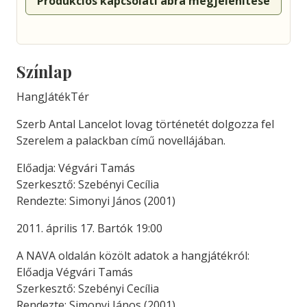
Produkciós kapcsolati ábra megjelenítése
Színlap
HangJátékTér
Szerb Antal Lancelot lovag történetét dolgozza fel
Szerelem a palackban című novellájában.
Előadja: Végvári Tamás
Szerkesztő: Szebényi Cecília
Rendezte: Simonyi János (2001)
2011. április 17. Bartók 19:00
A NAVA oldalán közölt adatok a hangjátékról:
Előadja Végvári Tamás
Szerkesztő: Szebényi Cecília
Rendezte: Simonyi János (2001)