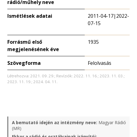
rádió/műhely neve
Ismétlések adatai
2011-04-17|2022-
07-15
Forrásmű első
1935
megjelenésének éve
Szövegforma
Felolvasás
Létrehozva: 2021. 09. 29.; Revíziók: 2022. 11. 16.; 2023. 11. 03.;
2023. 11. 19.; 2024. 04. 11.
A bemutató idején az intézmény neve:
Magyar Rádió
(MR)
Ekkor a rádió és osztályainak irányítói: