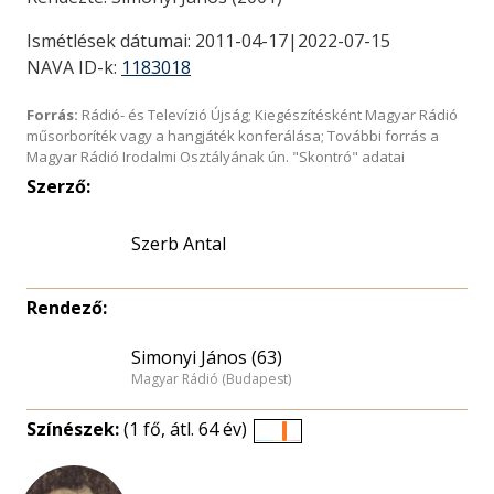
Ismétlések dátumai: 2011-04-17|2022-07-15
NAVA ID-k:
1183018
Forrás:
Rádió- és Televízió Újság; Kiegészítésként Magyar Rádió
műsorboríték vagy a hangjáték konferálása; További forrás a
Magyar Rádió Irodalmi Osztályának ún. "Skontró" adatai
Szerző:
Szerb Antal
Rendező:
Simonyi János (63)
Magyar Rádió (Budapest)
Színészek:
(1 fő, átl. 64 év)
Életkori
eloszlás