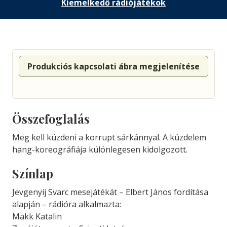
Kiemelkedő rádiójátékok
Produkciós kapcsolati ábra megjelenítése
Összefoglalás
Meg kell küzdeni a korrupt sárkánnyal. A küzdelem
hang-koreográfiája különlegesen kidolgozott.
Színlap
Jevgenyij Svarc mesejátékát – Elbert János fordítása
alapján – rádióra alkalmazta:
Makk Katalin