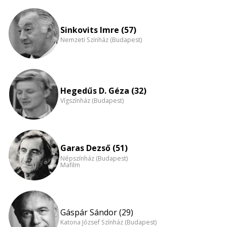
Életkori
eloszlás
nagyítása
Sinkovits Imre (57)
Nemzeti Színház (Budapest)
Hegedűs D. Géza (32)
Vígszínház (Budapest)
Garas Dezső (51)
Népszínház (Budapest)
Mafilm
Gáspár Sándor (29)
Katona József Színház (Budapest)