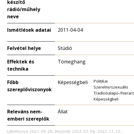
készítő
rádió/műhely
neve
Ismétlések adatai
2011-04-04
Felvétel helye
Stúdió
Effektek és
Tömeghang
technika
Politikai
Főbb
Képességbeli
Szerelmi/szexuális
szereplőviszonyok
Tradícióalapú-/hierar
Képességbeli
Releváns nem-
Állat
emberi szereplők
Létrehozva: 2021. 09. 28.; Revíziók: 2022. 07. 04.; 2022. 11. 13.;