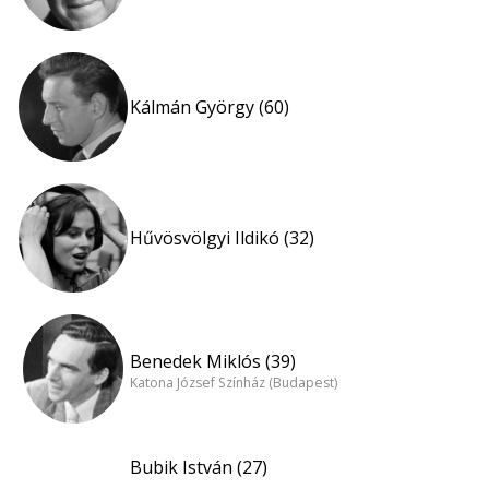
Kálmán György (60)
Hűvösvölgyi Ildikó (32)
Benedek Miklós (39)
Katona József Színház (Budapest)
Bubik István (27)