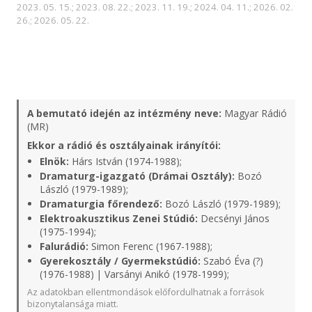
2023. 05. 15.; 2023. 08. 22.; 2023. 11. 19.; 2024. 04. 11.; 2026. 02.
26.; 2026. 05. 22.
A bemutató idején az intézmény neve:
Magyar Rádió
(MR)
Ekkor a rádió és osztályainak irányítói:
Elnök:
Hárs István (1974-1988);
Dramaturg-igazgató (Drámai Osztály):
Bozó
László (1979-1989);
Dramaturgia főrendező:
Bozó László (1979-1989);
Elektroakusztikus Zenei Stúdió:
Decsényi János
(1975-1994);
Falurádió:
Simon Ferenc (1967-1988);
Gyerekosztály / Gyermekstúdió:
Szabó Éva (?)
(1976-1988) | Varsányi Anikó (1978-1999);
Az adatokban ellentmondások előfordulhatnak a források
bizonytalansága miatt.