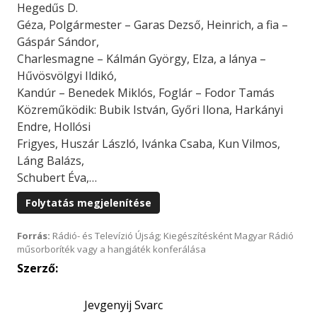
Hegedűs D.
Géza, Polgármester – Garas Dezső, Heinrich, a fia –
Gáspár Sándor,
Charlesmagne – Kálmán György, Elza, a lánya –
Hűvösvölgyi Ildikó,
Kandúr – Benedek Miklós, Foglár – Fodor Tamás
Közreműködik: Bubik István, Győri Ilona, Harkányi
Endre, Hollósi
Frigyes, Huszár László, Ivánka Csaba, Kun Vilmos,
Láng Balázs,
Schubert Éva,…
Folytatás megjelenítése
Forrás:
Rádió- és Televízió Újság; Kiegészítésként Magyar Rádió
műsorboríték vagy a hangjáték konferálása
Szerző:
Jevgenyij Svarc