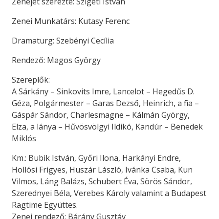
Zenéjét szerezte: Szigeti István
Zenei Munkatárs: Kutasy Ferenc
Dramaturg: Szebényi Cecília
Rendező: Magos György
Szereplők:
A Sárkány – Sinkovits Imre, Lancelot – Hegedűs D.
Géza, Polgármester – Garas Dezső, Heinrich, a fia –
Gáspár Sándor, Charlesmagne – Kálmán György,
Elza, a lánya – Hűvösvölgyi Ildikó, Kandúr – Benedek
Miklós
Km.: Bubik István, Győri Ilona, Harkányi Endre,
Hollósi Frigyes, Huszár László, Ivánka Csaba, Kun
Vilmos, Láng Balázs, Schubert Éva, Sörös Sándor,
Szerednyei Béla, Verebes Károly valamint a Budapest
Ragtime Együttes.
Zenei rendező: Bárány Gusztáv