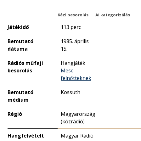
Kézi besorolás
AI kategorizálás
Játékidő
113 perc
Bemutató
1985. április
dátuma
15.
Rádiós műfaji
Hangjáték
besorolás
Mese
felnőtteknek
Bemutató
Kossuth
médium
Régió
Magyarország
(közrádió)
Hangfelvételt
Magyar Rádió