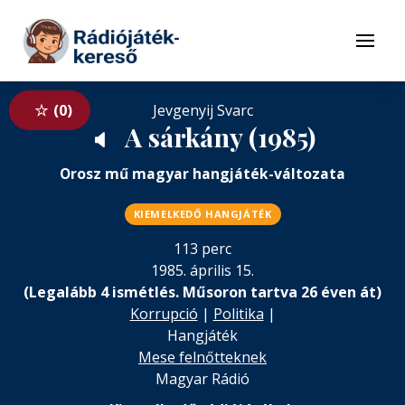
Tovább a navigációhoz
Tovább a tartalomhoz
Menü
0
Jevgenyij Svarc
A sárkány (1985)
🔈
Orosz mű magyar hangjáték-változata
KIEMELKEDŐ HANGJÁTÉK
113 perc
1985. április 15.
(Legalább 4 ismétlés. Műsoron tartva 26 éven át)
Korrupció
|
Politika
|
Hangjáték
Mese felnőtteknek
Magyar Rádió