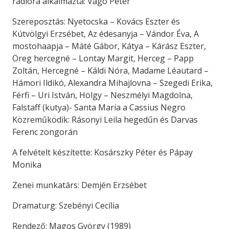
rádióra alkalmazta: Vágó Péter
Szereposztás: Nyetocska – Kovács Eszter és
Kútvölgyi Erzsébet, Az édesanyja – Vándor Éva, A
mostohaapja – Máté Gábor, Kátya – Kárász Eszter,
Öreg hercegné – Lontay Margit, Herceg – Papp
Zoltán, Hercegné – Káldi Nóra, Madame Léautard –
Hámori Ildikó, Alexandra Mihajlovna – Szegedi Erika,
Férfi – Uri István, Hölgy – Neszmélyi Magdolna,
Falstaff (kutya)- Santa Maria a Cassius Negro
Közreműködik: Rásonyi Leila hegedűn és Darvas
Ferenc zongorán
A felvételt készítette: Kosárszky Péter és Pápay
Monika
Zenei munkatárs: Demjén Erzsébet
Dramaturg: Szebényi Cecília
Rendező: Magos György (1989)