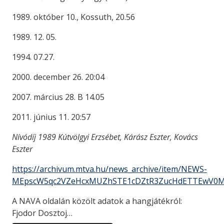
1989. október 10., Kossuth, 20.56
1989. 12. 05.
1994. 07.27.
2000. december 26. 20:04
2007. március 28. B 14.05
2011. június 11. 20:57
Nívódíj 1989 Kútvölgyi Erzsébet, Kárász Eszter, Kovács
Eszter
https://archivum.mtva.hu/news_archive/item/NEWS-
MEpscW5qc2VZeHcxMUZhSTE1cDZtR3ZucHdETTEwV0
A NAVA oldalán közölt adatok a hangjátékról:
Fjodor Dosztoj…