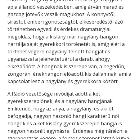
apja állandó veszekedésben, amíg árván marad és
gazdag jótevők veszik magukhoz. A könnyvtől,
sírástól, emberi gonoszságtól, elkeseredéstől ázó
történetben egyedi és érdekes dramaturgiai
megoldás, hogy a kislány már nagylány hangon
narrálja saját gyerekkori történetét is, amíg eléri a
történet végére nagylány-felnőtt hangját és
ugyanazzal a jelenettel zárul a darab, ahogy
elkezdődött. A hangnak is szerepe van, a hegedűn,
zongorán, énekhangon előadott kis dallamnak, ami a
kapcsolat lesz a nagylány és gyerekkora között.
A Rádió vezetősége nívódíjat adott a két
gyerekszereplőnek, és a nagylány hangjának.
Említendő, hogy az anya, a nagylány, és aki őt
befogadja, nagyon hasonló hangi karakterű női
hangok és a két kislány gyerekszereplő hangja is
nagyon hasonlít egymásra. Érdemes még ránézni a
szereposztás végére, a fontos szerepet játszó kutya