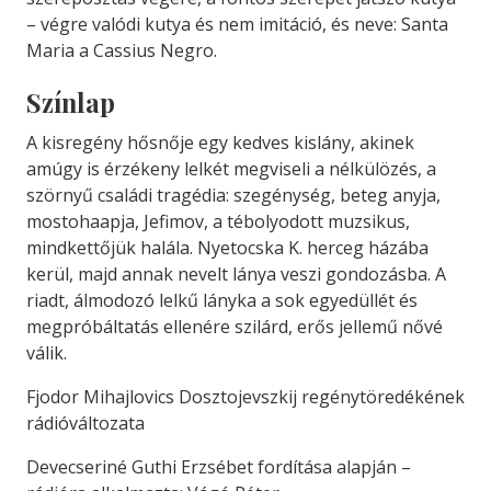
– végre valódi kutya és nem imitáció, és neve: Santa
Maria a Cassius Negro.
Színlap
A kisregény hősnője egy kedves kislány, akinek
amúgy is érzékeny lelkét megviseli a nélkülözés, a
szörnyű családi tragédia: szegénység, beteg anyja,
mostohaapja, Jefimov, a tébolyodott muzsikus,
mindkettőjük halála. Nyetocska K. herceg házába
kerül, majd annak nevelt lánya veszi gondozásba. A
riadt, álmodozó lelkű lányka a sok egyedüllét és
megpróbáltatás ellenére szilárd, erős jellemű nővé
válik.
Fjodor Mihajlovics Dosztojevszkij regénytöredékének
rádióváltozata
Devecseriné Guthi Erzsébet fordítása alapján –