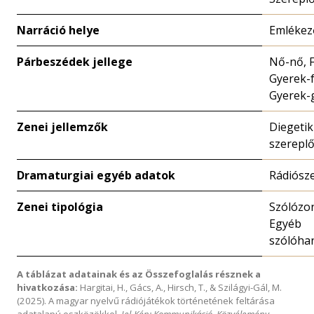
Narráció helye
Emlékez
Párbeszédek jellege
Nő-nő, F
Gyerek-f
Gyerek-
Zenei jellemzők
Diegetik
szerepl
Dramaturgiai egyéb adatok
Rádiósz
Zenei tipológia
Szólózo
Egyéb
szólóha
A táblázat adatainak és az Összefoglalás résznek a
hivatkozása:
Hargitai, H., Gács, A., Hirsch, T., & Szilágyi-Gál, M.
(2025). A magyar nyelvű rádiójátékok történetének feltárása