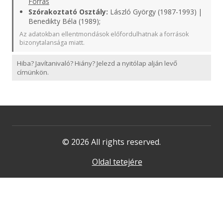
Forrás
Szórakoztató Osztály:
László György (1987-1993) |
Benedikty Béla (1989);
Az adatokban ellentmondások előfordulhatnak a források
bizonytalansága miatt.
Hiba? Javítanivaló? Hiány? Jelezd a nyitólap alján levő
címünkön.
© 2026 All rights reserved.
Oldal tetejére