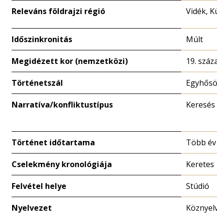
Releváns földrajzi régió
Vidék, K
Időszinkronitás
Múlt
Megidézett kor (nemzetközi)
19. száz
Történetszál
Egyhősö
Narratíva/konfliktustípus
Keresés
Történet időtartama
Több év
Cselekmény kronológiája
Keretes
Felvétel helye
Stúdió
Nyelvezet
Köznyel