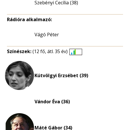
Szebényi Cecília (38)
Rádióra alkalmazó:
Vágó Péter
Színészek:
(12 fő, átl. 35 év)
Életkori
eloszlás
nagyítása
Kútvölgyi Erzsébet (39)
Vándor Éva (36)
Máté Gábor (34)