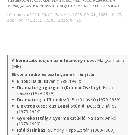
adatalapú eszközökkel.
Jel-Kép: Kommunikáció, Közvélemény,
Média
, (4), 48–64.
https://doi.org/10.20520/JEL-KEP.2025.4.49
Létrehozva: 2021. 09. 29.; Revíziók: 2023. 09. 01.; 2023. 10. 17.;
2024. 04. 11.; 2025. 06. 05.; 2026. 04. 25.
A bemutató idején az intézmény neve:
Magyar Rádió
(MR)
Ekkor a rádió és osztályainak irányítói:
Elnök:
Hajdú István (1988-1990);
Dramaturg-igazgató (Drámai Osztály):
Bozó
László (1979-1989);
Dramaturgia főrendező:
Bozó László (1979-1989);
Elektroakusztikus Zenei Stúdió:
Decsényi János
(1975-1994);
Gyerekosztály / Gyermekstúdió:
Varsányi Anikó
(1978-1999);
Rádiószínház:
Sumonyi Papp Zoltán (1988-1989);