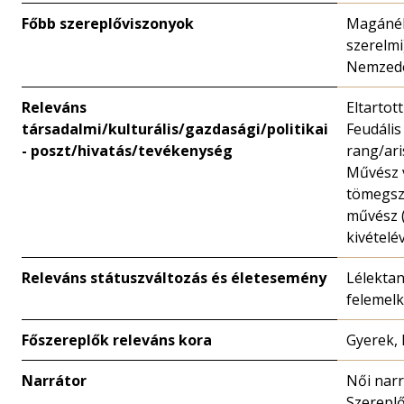
Főbb szereplőviszonyok
Magánél
szerelmi
Nemzed
Releváns
Eltartot
társadalmi/kulturális/gazdasági/politikai
Feudális
- poszt/hivatás/tevékenység
rang/ari
Művész 
tömegsz
művész (
kivételév
Releváns státuszváltozás és életesemény
Lélektan
felemelk
Főszereplők releváns kora
Gyerek,
Narrátor
Női narr
Szerepl