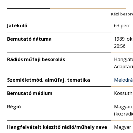
Kézi besor
Játékidő
63 perc
Bemutató dátuma
1989. ok
20:56
Rádiós műfaji besorolás
Hangját
Adaptác
Szemléletmód, alműfaj, tematika
Melodr
Bemutató médium
Kossuth
Régió
Magyar
(közrádi
Hangfelvételt készítő rádió/műhely neve
Magyar 