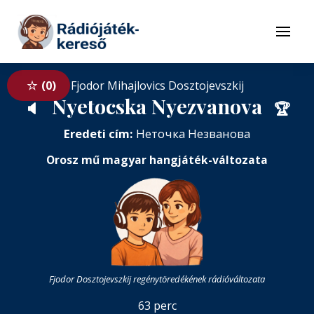
Tovább a navigációhoz
Tovább a tartalomhoz
Menü
0
Fjodor Mihajlovics Dosztojevszkij
Nyetocska Nyezvanova
🔈
🏆
Eredeti cím:
Неточка Незванова
Orosz mű magyar hangjáték-változata
Fjodor Dosztojevszkij regénytöredékének rádióváltozata
63 perc