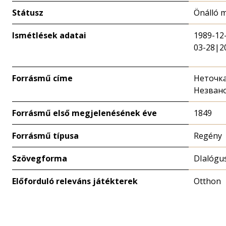
Státusz
Önálló 
Ismétlések adatai
1989-12
03-28|2
Forrásmű címe
Неточк
Незван
Forrásmű első megjelenésének éve
1849
Forrásmű típusa
Regény
Szövegforma
DIalógu
Előforduló releváns játékterek
Otthon