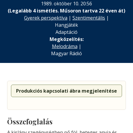
1989. október 10. 20:56
(Legalább 4 ismétlés. Műsoron tartva 22 éven át)
Gyerek perspektíva
|
Szentimentális
|
Hangjáték
Adaptáció
Megközelítés:
Melodráma
|
Magyar Rádió
Produkciós kapcsolati ábra megjelenítése
Összefoglalás
A kislány szegénységben nő föl, beteges anyja és