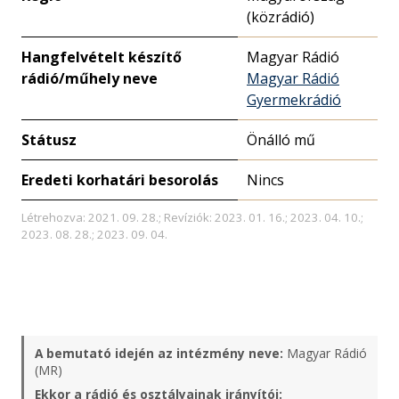
(közrádió)
Hangfelvételt készítő
Magyar Rádió
rádió/műhely neve
Magyar Rádió
Gyermekrádió
Státusz
Önálló mű
Eredeti korhatári besorolás
Nincs
Létrehozva: 2021. 09. 28.; Revíziók: 2023. 01. 16.; 2023. 04. 10.;
2023. 08. 28.; 2023. 09. 04.
A bemutató idején az intézmény neve:
Magyar Rádió
(MR)
Ekkor a rádió és osztályainak irányítói: