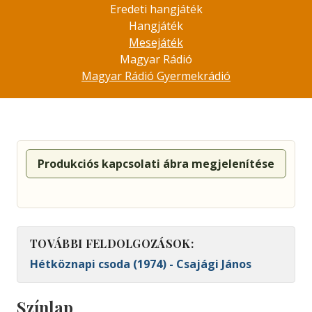
Eredeti hangjáték
Hangjáték
Mesejáték
Magyar Rádió
Magyar Rádió Gyermekrádió
Produkciós kapcsolati ábra megjelenítése
TOVÁBBI FELDOLGOZÁSOK:
Hétköznapi csoda (1974) - Csajági János
Színlap