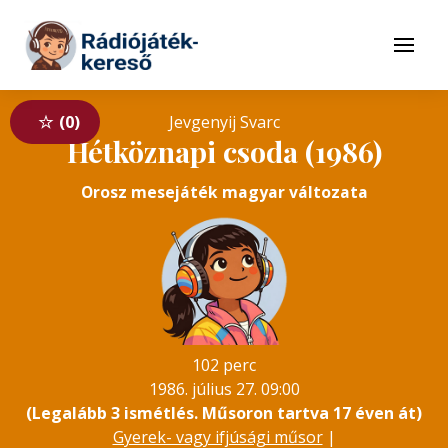
Tovább a navigációhoz
Tovább a tartalomhoz
Menü
0
Jevgenyij Svarc
Hétköznapi csoda (1986)
Orosz mesejáték magyar változata
102 perc
1986. július 27. 09:00
(Legalább 3 ismétlés. Műsoron tartva 17 éven át)
Gyerek- vagy ifjúsági műsor
|