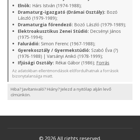
Elnök:
Hárs István (1974-1988);
Dramaturg-igazgató (Drámai Osztály):
Bozó
László (1979-1989);
Dramaturgia főrendező:
Bozó László (1979-1989);
Elektroakusztikus Zenei Stúdió:
Decsényi János
(1975-1994);
Falurádió:
Simon Ferenc (1967-1988);
Gyerekosztály / Gyermekstúdió:
Szabó Éva (?)
(1976-1988) | Varsányi Anikó (1978-1999);
Ifjúsági Osztály:
Rékai Gábor (1986);
Forrás
Az adatokban ellentmondások előfordulhatnak a források
bizonytalansága miatt.
Hiba? Javítanivaló? Hiány? Jelezd a nyitólap alján levő
címünkön.
© 2026 All rights reserved.