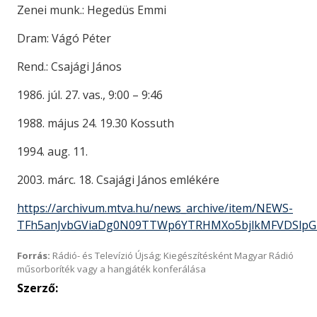
Zenei munk.: Hegedüs Emmi
Dram: Vágó Péter
Rend.: Csajági János
1986. júl. 27. vas., 9:00 – 9:46
1988. május 24. 19.30 Kossuth
1994. aug. 11.
2003. márc. 18. Csajági János emlékére
https://archivum.mtva.hu/news_archive/item/NEWS-
TFh5anJvbGViaDg0N09TTWp6YTRHMXo5bjlkMFVDSlpG
Forrás:
Rádió- és Televízió Újság; Kiegészítésként Magyar Rádió
műsorboríték vagy a hangjáték konferálása
Szerző: