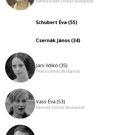
Katona József Színház (Budapest)
Schubert Éva (55)
Csernák János (34)
Jani Ildikó (35)
Thália Színház (Budapest)
Vass Éva (53)
Nemzeti Színház (Budapest)