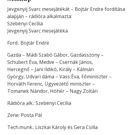
Jevgenyij Svarc mesejátékát – Bojtár Endre fordítása
alapján – rádióra alkalmazta:
Szebényi Cecília
Jevgenyij Svarc mesejátéka
Ford.: Bojtár Endre
Gazda – Mádi Szabó Gábor, Gazdasszony –
Schubert Éva, Medve – Csernák János,
Hercegnő – Jani Ildikó, Király – Kálmán
György, Udvari dáma – Vass Éva, Főminiszter –
Horváth Ferenc, Ügyvezető miniszter –
Tomanek Nándor, Hóhér – Nagy Zoltán
Rádióra alk.: Szebényi Cecília
Zene: Posta Pál
Tech.munk.: Liszkai Károly és Gera Csilla