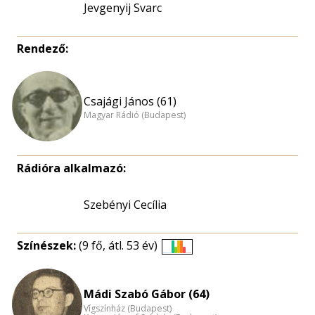
Jevgenyij Svarc
Rendező:
Csajági János (61)
Magyar Rádió (Budapest)
Rádióra alkalmazó:
Szebényi Cecília
Színészek:
(9 fő, átl. 53 év)
Életkori
eloszlás
nagyítása
Mádi Szabó Gábor (64)
Vígszínház (Budapest)