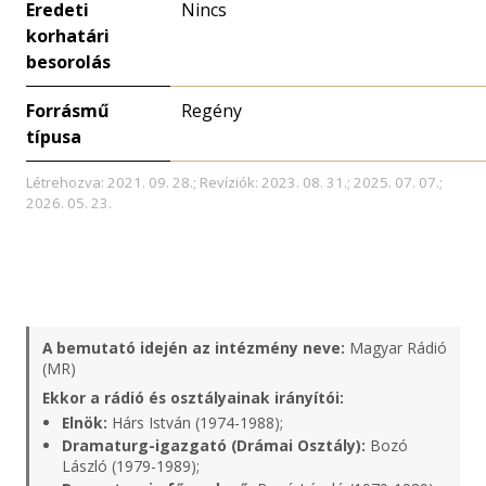
Eredeti
Nincs
korhatári
besorolás
Forrásmű
Regény
típusa
Létrehozva: 2021. 09. 28.; Revíziók: 2023. 08. 31.; 2025. 07. 07.;
2026. 05. 23.
A bemutató idején az intézmény neve:
Magyar Rádió
(MR)
Ekkor a rádió és osztályainak irányítói:
Elnök:
Hárs István (1974-1988);
Dramaturg-igazgató (Drámai Osztály):
Bozó
László (1979-1989);