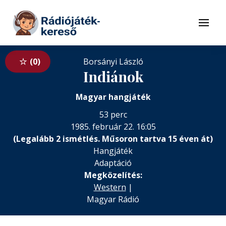
Tovább a navigációhoz
Tovább a tartalomhoz
Menü
0
Borsányi László
Indiánok
Magyar hangjáték
53 perc
1985. február 22. 16:05
(Legalább 2 ismétlés. Műsoron tartva 15 éven át)
Hangjáték
Adaptáció
Megközelítés:
Western
|
Magyar Rádió