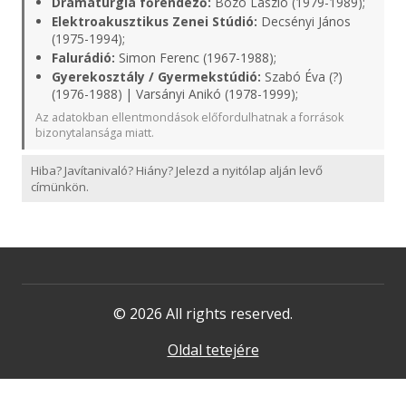
Dramaturgia főrendező:
Bozó László (1979-1989);
Elektroakusztikus Zenei Stúdió:
Decsényi János
(1975-1994);
Falurádió:
Simon Ferenc (1967-1988);
Gyerekosztály / Gyermekstúdió:
Szabó Éva (?)
(1976-1988) | Varsányi Anikó (1978-1999);
Az adatokban ellentmondások előfordulhatnak a források
bizonytalansága miatt.
Hiba? Javítanivaló? Hiány? Jelezd a nyitólap alján levő
címünkön.
© 2026 All rights reserved.
Oldal tetejére