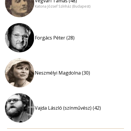
Végvári Tamás (48)
Katona József Színház (Budapest)
Forgács Péter (28)
Neszmélyi Magdolna (30)
Vajda László (színművész) (42)