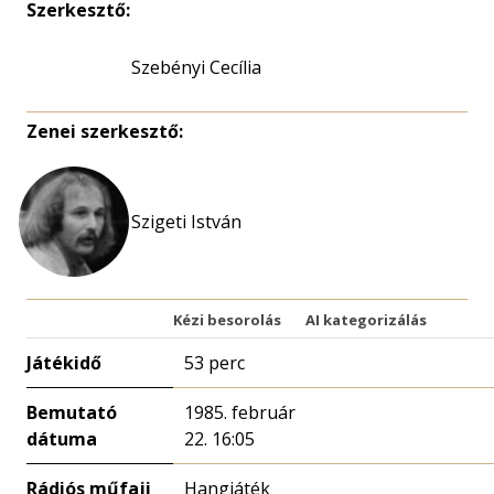
Szerkesztő:
Szebényi Cecília
Zenei szerkesztő:
Szigeti István
Kézi besorolás
AI kategorizálás
Játékidő
53 perc
Bemutató
1985. február
dátuma
22. 16:05
Rádiós műfaji
Hangjáték