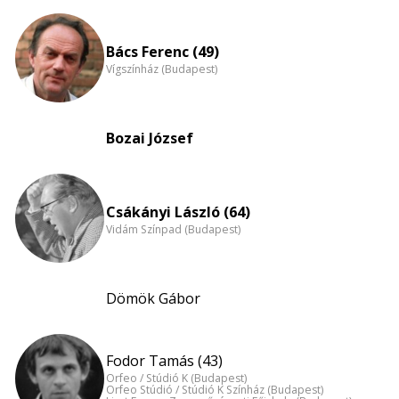
Életkori
eloszlás
nagyítása
Bács Ferenc (49)
Vígszínház (Budapest)
Bozai József
Csákányi László (64)
Vidám Színpad (Budapest)
Dömök Gábor
Fodor Tamás (43)
Orfeo / Stúdió K (Budapest)
Orfeo Stúdió / Stúdió K Színház (Budapest)