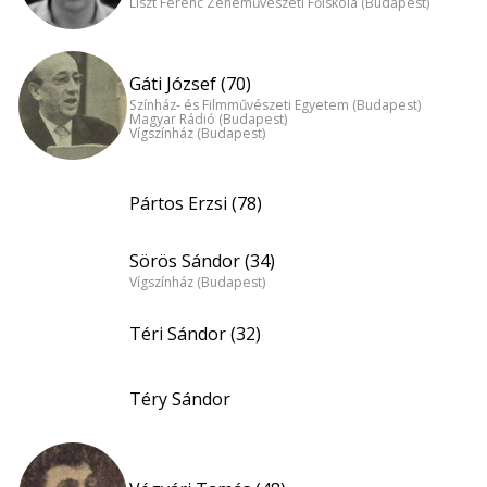
Liszt Ferenc Zeneművészeti Főiskola (Budapest)
Gáti József (70)
Színház- és Filmművészeti Egyetem (Budapest)
Magyar Rádió (Budapest)
Vígszínház (Budapest)
Pártos Erzsi (78)
Sörös Sándor (34)
Vígszínház (Budapest)
Téri Sándor (32)
Téry Sándor