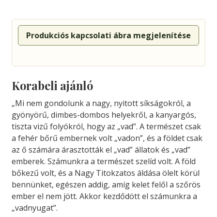
Produkciós kapcsolati ábra megjelenítése
Korabeli ajánló
„Mi nem gondolunk a nagy, nyitott síkságokról, a
gyönyörű, dimbes-dombos helyekről, a kanyargós,
tiszta vizű folyókról, hogy az „vad”. A természet csak
a fehér bőrű embernek volt „vadon”, és a földet csak
az ő számára árasztották el „vad” állatok és „vad”
emberek. Számunkra a természet szelíd volt. A föld
bőkezű volt, és a Nagy Titokzatos áldása ölelt körül
bennünket, egészen addig, amíg kelet felől a szőrös
ember el nem jött. Akkor kezdődött el számunkra a
„vadnyugat”.