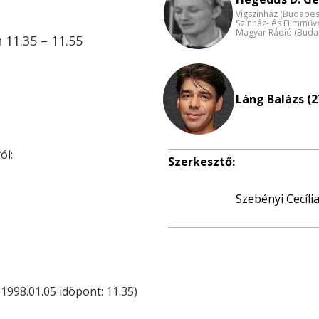
Vígszínház (Budapes
Színház- és Filmműv
Magyar Rádió (Buda
 11.35 – 11.55
Láng Balázs (2
ól:
Szerkesztő:
Szebényi Cecíli
998.01.05 idöpont: 11.35)