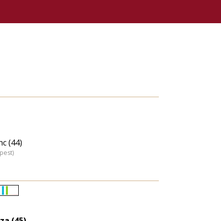
c (44)
pest)
Életkori
eloszlás
za (45)