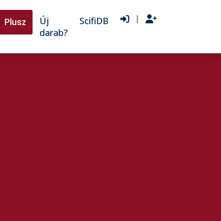
|
Új
ScifiDB
Plusz
darab?