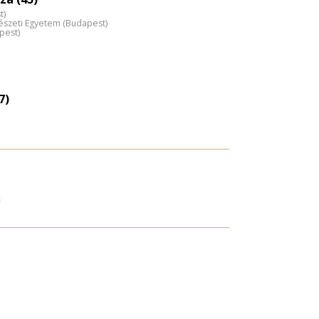
nagyítása
t)
észeti Egyetem (Budapest)
pest)
7)
a