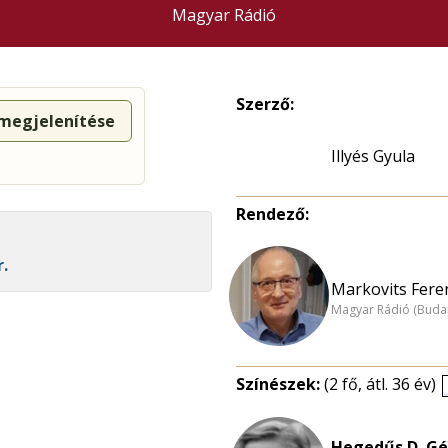
Magyar Rádió
Szerző:
 megjelenítése
Illyés Gyula
Rendező:
r.
Markovits Feren
Magyar Rádió (Buda
Színészek:
(2 fő, átl. 36 év)
Hegedűs D. Gé