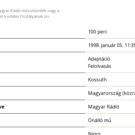
Magyar Rádió műsorboríték vagy a
ió Irodalmi Osztályának ún.
100 perc
1998. január 05. 11:3
Adaptáció
Felolvasás
Kossuth
Magyarország (közr
ve
Magyar Rádió
Önálló mű
Nincs