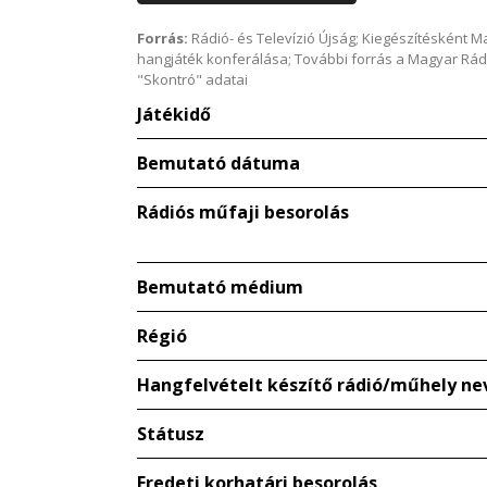
Forrás:
Rádió- és Televízió Újság; Kiegészítésként 
hangjáték konferálása; További forrás a Magyar Rád
"Skontró" adatai
Játékidő
Bemutató dátuma
Rádiós műfaji besorolás
Bemutató médium
Régió
Hangfelvételt készítő rádió/műhely ne
Státusz
Eredeti korhatári besorolás