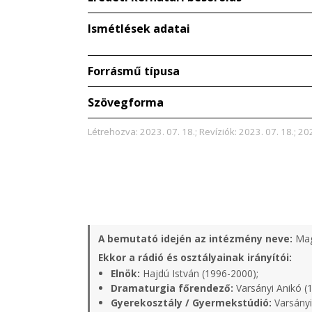
Ismétlések adatai
Forrásmű típusa
Szövegforma
Létrehozva: 2023. 07. 18.; Revíziók: 2023. 07. 18.; 202
A bemutató idején az intézmény neve:
Mag
Ekkor a rádió és osztályainak irányítói:
Elnök:
Hajdú István (1996-2000);
Dramaturgia főrendező:
Varsányi Anikó (
Gyerekosztály / Gyermekstúdió:
Varsányi