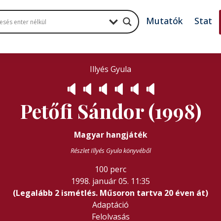
Mutatók
Stat
Illyés Gyula
🔈
🔈
🔈
🔈
🔈
🔈
Petőfi Sándor (1998)
Magyar hangjáték
Részlet Illyés Gyula könyvéből
100 perc
1998. január 05. 11:35
(Legalább 2 ismétlés. Műsoron tartva 20 éven át)
Adaptáció
Felolvasás