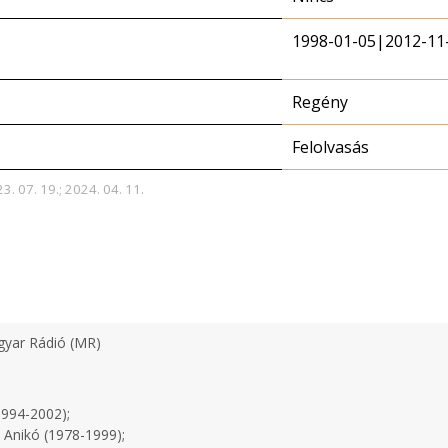
1998-01-05|2012-11
Regény
Felolvasás
3. 07. 19.; 2024. 04. 11.
yar Rádió (MR)
1994-2002);
 Anikó (1978-1999);