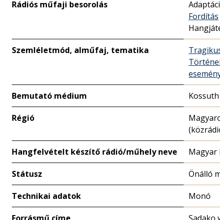
Rádiós műfaji besorolás
Adaptác
Fordítás
Hangját
Szemléletmód, alműfaj, tematika
Tragiku
Történe
esemény
Bemutató médium
Kossuth
Régió
Magyar
(közrádi
Hangfelvételt készítő rádió/műhely neve
Magyar 
Státusz
Önálló 
Technikai adatok
Monó
Forrásmű címe
Sadako w