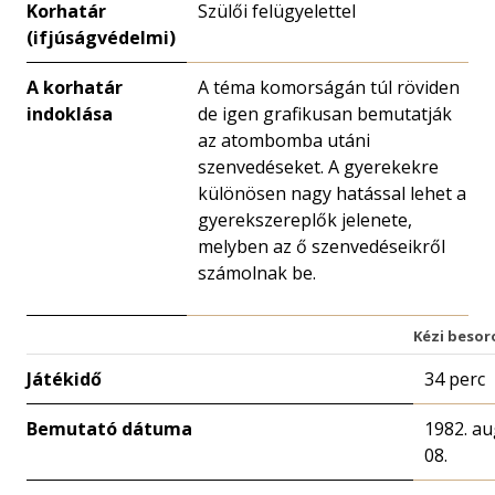
Korhatár
Szülői felügyelettel
(ifjúságvédelmi)
A korhatár
A téma komorságán túl röviden
indoklása
de igen grafikusan bemutatják
az atombomba utáni
szenvedéseket. A gyerekekre
különösen nagy hatással lehet a
gyerekszereplők jelenete,
melyben az ő szenvedéseikről
számolnak be.
Kézi besor
Játékidő
34 perc
Bemutató dátuma
1982. a
08.