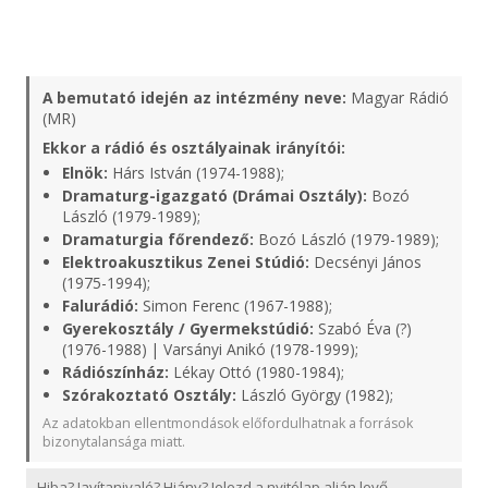
A bemutató idején az intézmény neve:
Magyar Rádió
(MR)
Ekkor a rádió és osztályainak irányítói:
Elnök:
Hárs István (1974-1988);
Dramaturg-igazgató (Drámai Osztály):
Bozó
László (1979-1989);
Dramaturgia főrendező:
Bozó László (1979-1989);
Elektroakusztikus Zenei Stúdió:
Decsényi János
(1975-1994);
Falurádió:
Simon Ferenc (1967-1988);
Gyerekosztály / Gyermekstúdió:
Szabó Éva (?)
(1976-1988) | Varsányi Anikó (1978-1999);
Rádiószínház:
Lékay Ottó (1980-1984);
Szórakoztató Osztály:
László György (1982);
Az adatokban ellentmondások előfordulhatnak a források
bizonytalansága miatt.
Hiba? Javítanivaló? Hiány? Jelezd a nyitólap alján levő