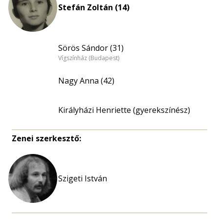
Stefán Zoltán (14)
Sörös Sándor (31)
Vígszínház (Budapest)
Nagy Anna (42)
Királyházi Henriette (gyerekszínész)
Zenei szerkesztő:
Szigeti István