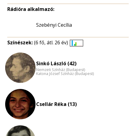
Rádióra alkalmazó:
Szebényi Cecília
Színészek:
(6 fő, átl. 26 év)
Életkori
eloszlás
nagyítása
Sinkó László (42)
Nemzeti Színház (Budapest)
Katona József Színház (Budapest)
Csellár Réka (13)