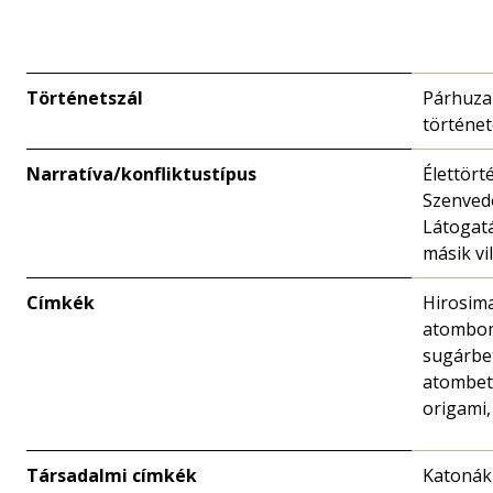
Történetszál
Párhuz
történe
Narratíva/konfliktustípus
Élettört
Szenved
Látogat
másik vi
Címkék
Hirosima
atombo
sugárbe
atombet
origami,
Társadalmi címkék
Katonák