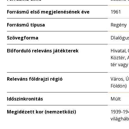
Forrásmű első megjelenésének éve
1961
Forrásmű típusa
Regény
Szövegforma
DIalógu
Előforduló releváns játékterek
Hivatal,
Köztér, 
tér vagy
Releváns földrajzi régió
Város, Ú
Földön)
Időszinkronitás
Múlt
Megidézett kor (nemzetközi)
1939-19
világhá