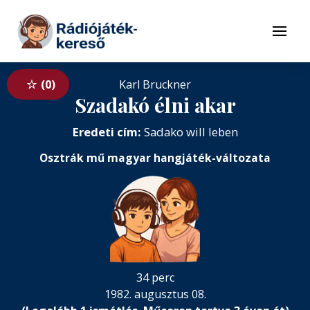
Tovább a navigációhoz
Tovább a tartalomhoz
Menü
0
Karl Bruckner
Szadakó élni akar
Eredeti cím:
Sadako will leben
Osztrák mű magyar hangjáték-változata
34 perc
1982. augusztus 08.