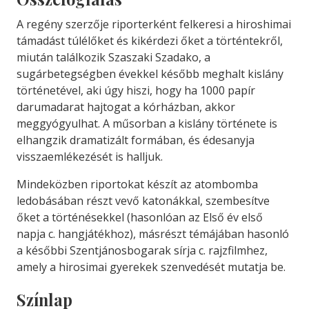
A regény szerzője riporterként felkeresi a hiroshimai
támadást túlélőket és kikérdezi őket a történtekről,
miután találkozik Szaszaki Szadako, a
sugárbetegségben évekkel később meghalt kislány
történetével, aki úgy hiszi, hogy ha 1000 papír
darumadarat hajtogat a kórházban, akkor
meggyógyulhat. A műsorban a kislány története is
elhangzik dramatizált formában, és édesanyja
visszaemlékezését is halljuk.
Mindeközben riportokat készít az atombomba
ledobásában részt vevő katonákkal, szembesítve
őket a történésekkel (hasonlóan az Első év első
napja c. hangjátékhoz), másrészt témájában hasonló
a későbbi Szentjánosbogarak sírja c. rajzfilmhez,
amely a hirosimai gyerekek szenvedését mutatja be.
Színlap