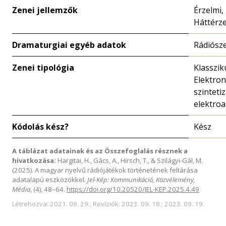
Zenei jellemzők
Érzelmi,
Háttérz
Dramaturgiai egyéb adatok
Rádiósz
Zenei tipológia
Klasszik
Elektron
szintetiz
elektroa
Kódolás kész?
Kész
A táblázat adatainak és az Összefoglalás résznek a
hivatkozása:
Hargitai, H., Gács, A., Hirsch, T., & Szilágyi-Gál, M.
(2025). A magyar nyelvű rádiójátékok történetének feltárása
adatalapú eszközökkel.
Jel-Kép: Kommunikáció, Közvélemény,
Média
, (4), 48–64.
https://doi.org/10.20520/JEL-KEP.2025.4.49
Létrehozva: 2021. 09. 29.; Revíziók: 2023. 09. 18.; 2023. 09. 19.