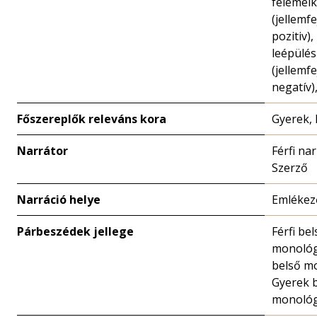
felemel
(jellemfe
pozitiv),
leépülés
(jellemfe
negatív)
Főszereplők releváns kora
Gyerek,
Narrátor
Férfi nar
Szerző
Narráció helye
Emlékez
Párbeszédek jellege
Férfi bel
monológ
belső m
Gyerek 
monoló