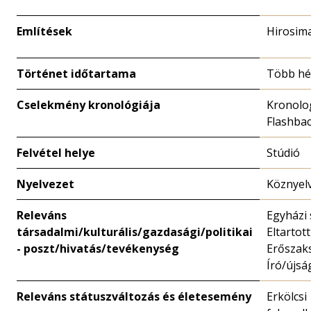
Említések
Hirosim
Történet időtartama
Több hé
Cselekmény kronológiája
Kronolo
Flashba
Felvétel helye
Stúdió
Nyelvezet
Köznyel
Releváns
Egyházi 
társadalmi/kulturális/gazdasági/politikai
Eltartot
- poszt/hivatás/tevékenység
Erőszaks
Író/újsá
Releváns státuszváltozás és életesemény
Erkölcsi