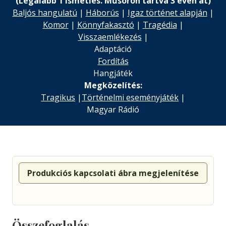
(Legalább 1 ismétlés. Műsoron tartva 3 éven át)
Baljós hangulatú
|
Háborús
|
Igaz történet alapján
|
Komor
|
Könnyfakasztó
|
Tragédia
|
Visszaemlékezés
|
Adaptáció
Fordítás
Hangjáték
Megközelítés:
Tragikus
|
Történelmi eseményjáték
|
Magyar Rádió
Produkciós kapcsolati ábra megjelenítése
Összefoglalás