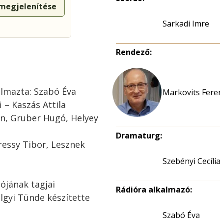
 megjelenítése
Sarkadi Imre
Rendező:
almazta: Szabó Éva
Markovits Feren
i – Kaszás Attila
in, Gruber Hugó, Helyey
Dramaturg:
ressy Tibor, Lesznek
Szebényi Cecília
ójának tagjai
Rádióra alkalmazó:
ölgyi Tünde készítette
Szabó Éva