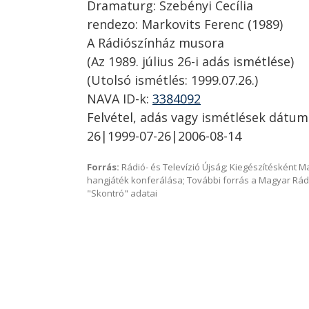
Dramaturg: Szebényi Cecília
rendezo: Markovits Ferenc (1989)
A Rádiószínház musora
(Az 1989. július 26-i adás ismétlése)
(Utolsó ismétlés: 1999.07.26.)
NAVA ID-k:
3384092
Felvétel, adás vagy ismétlések dátum
26|1999-07-26|2006-08-14
Forrás:
Rádió- és Televízió Újság; Kiegészítésként 
hangjáték konferálása; További forrás a Magyar Rád
"Skontró" adatai