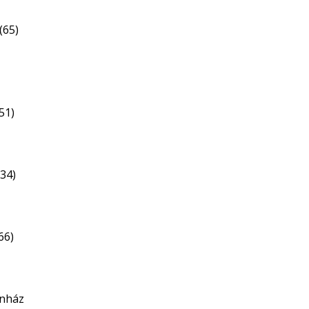
(65)
51)
34)
66)
ínház