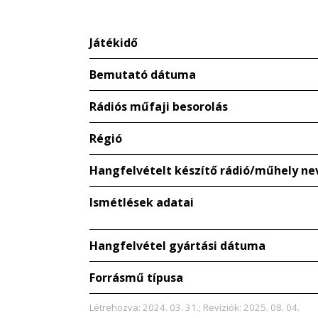
Játékidő
Bemutató dátuma
Rádiós műfaji besorolás
Régió
Hangfelvételt készítő rádió/műhely ne
Ismétlések adatai
Hangfelvétel gyártási dátuma
Forrásmű típusa
Létrehozva: 2024. 03. 31.; Revíziók: 2025. 08. 04.