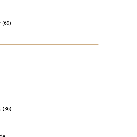
 (69)
 (36)
nde