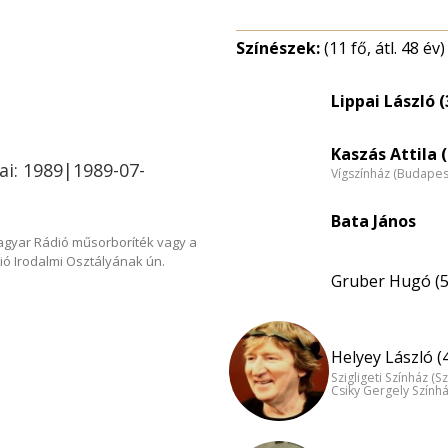
Színészek:
(11 fő, átl. 48 év)
Lippai László (
Kaszás Attila (
ai: 1989|1989-07-
Vígszínház (Budapes
Bata János
Magyar Rádió műsorboríték vagy a
ió Irodalmi Osztályának ún.
Gruber Hugó (5
Helyey László (
Szigligeti Színház (S
Csiky Gergely Szính