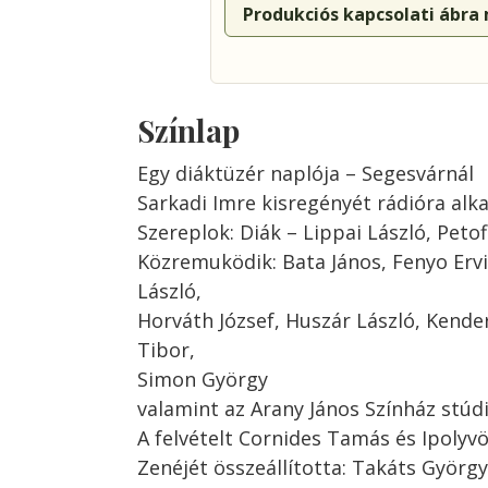
Produkciós kapcsolati ábra
Színlap
Egy diáktüzér naplója – Segesvárnál
Sarkadi Imre kisregényét rádióra alk
Szereplok: Diák – Lippai László, Petof
Közremuködik: Bata János, Fenyo Erv
László,
Horváth József, Huszár László, Kende
Tibor,
Simon György
valamint az Arany János Színház stúdi
A felvételt Cornides Tamás és Ipolyv
Zenéjét összeállította: Takáts György