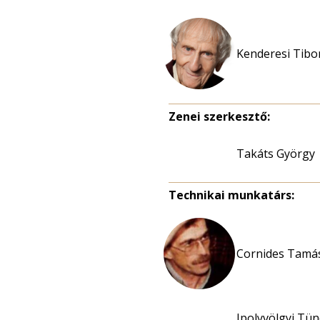
Kenderesi Tibor
Zenei szerkesztő:
Takáts György
Technikai munkatárs:
Cornides Tamás
Ipolyvölgyi Tü