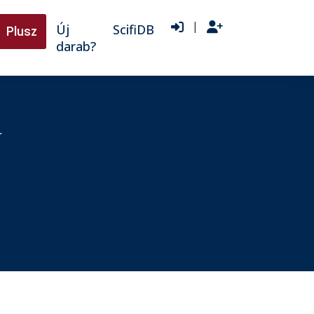
|
Új
ScifiDB
Plusz
darab?
a