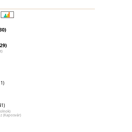
Életkori
eloszlás
30)
nagyítása
29)
t)
1)
41)
zolnok)
áz (Kaposvár)