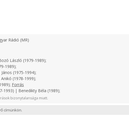
yar Rádió (MR)
ozó László (1979-1989);
79-1989);
 János (1975-1994);
 Anikó (1978-1999);
1989);
Forrás
-1993) | Benedikty Béla (1989);
rások bizonytalansága miatt.
evő címünkön.