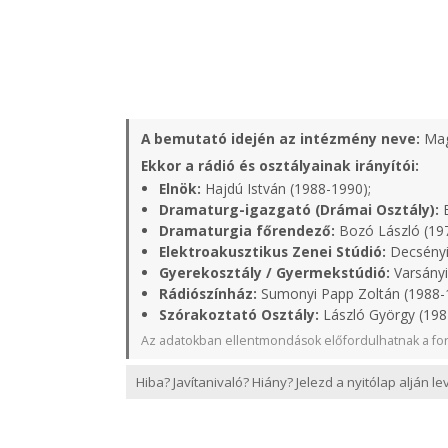
A bemutató idején az intézmény neve:
Mag
Ekkor a rádió és osztályainak irányítói:
Elnök:
Hajdú István (1988-1990);
Dramaturg-igazgató (Drámai Osztály):
B
Dramaturgia főrendező:
Bozó László (19
Elektroakusztikus Zenei Stúdió:
Decsényi
Gyerekosztály / Gyermekstúdió:
Varsányi
Rádiószínház:
Sumonyi Papp Zoltán (1988-
Szórakoztató Osztály:
László György (1987
Az adatokban ellentmondások előfordulhatnak a for
Hiba? Javítanivaló? Hiány? Jelezd a nyitólap alján l