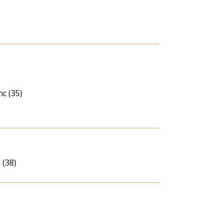
c (35)
 (38)