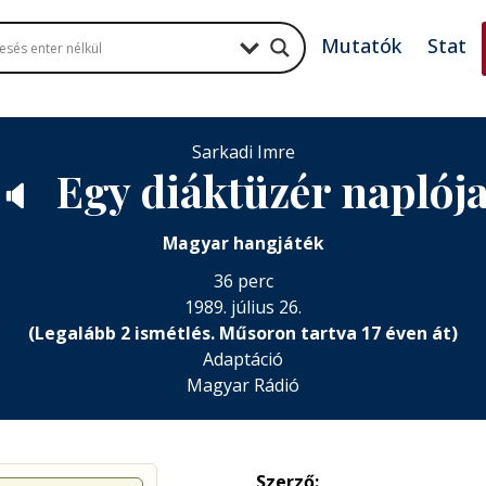
Mutatók
Stat
Sarkadi Imre
Egy diáktüzér naplój
🔈
Magyar hangjáték
36 perc
1989. július 26.
(Legalább 2 ismétlés. Műsoron tartva 17 éven át)
Adaptáció
Magyar Rádió
Szerző: