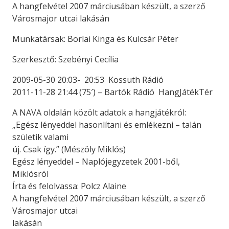
A hangfelvétel 2007 márciusában készült, a szerző
Városmajor utcai lakásán
Munkatársak: Borlai Kinga és Kulcsár Péter
Szerkesztő: Szebényi Cecília
2009-05-30 20:03- 20:53 Kossuth Rádió
2011-11-28 21:44 (75′) – Bartók Rádió HangJátékTér
A NAVA oldalán közölt adatok a hangjátékról:
„Egész lényeddel hasonlítani és emlékezni – talán
születik valami
új. Csak így.” (Mészöly Miklós)
Egész lényeddel – Naplójegyzetek 2001-ből,
Miklósról
Írta és felolvassa: Polcz Alaine
A hangfelvétel 2007 márciusában készült, a szerző
Városmajor utcai
lakásán