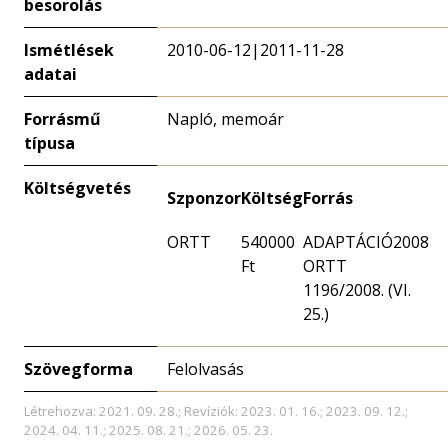
besorolás
Ismétlések
2010-06-12|2011-11-28
adatai
Forrásmű
Napló, memoár
típusa
Költségvetés
Szponzor
Költség
Forrás
ORTT
540000
ADAPTÁCIÓ2008
Ft
ORTT
1196/2008. (VI.
25.)
Szövegforma
Felolvasás
Létrehozva: 2021. 09. 28.; Revíziók: 2023. 01. 16.; 2023. 09. 12.;
2024. 04. 11.; 2025. 08. 21.; 2026. 05. 23.