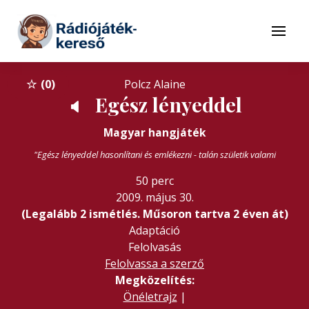
Tovább a navigációhoz
Tovább a tartalomhoz
Menü
0
Polcz Alaine
Egész lényeddel
🔈
Magyar hangjáték
"Egész lényeddel hasonlítani és emlékezni - talán születik valami
50 perc
2009. május 30.
(Legalább 2 ismétlés. Műsoron tartva 2 éven át)
Adaptáció
Felolvasás
Felolvassa a szerző
Megközelítés:
Önéletrajz
|