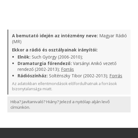
A bemutató idején az intézmény neve:
Magyar Rádió
(MR)
Ekkor a rádió és osztályainak irányítói:
Elnök:
Such György (2006-2010);
Dramaturgia főrendező:
Varsányi Anikó vezető
rendező (2002-2013);
Forrás
Rádiószínház:
Solténszky Tibor (2002-2013);
Forrás
Az adatokban ellentmondások előfordulhatnak a források
bizonytalansága miatt.
Hiba? Javítanivaló? Hiány? Jelezd a nyitólap alján levő
címünkön.