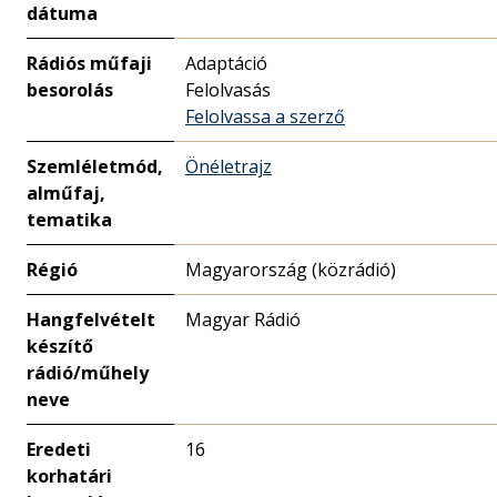
dátuma
Rádiós műfaji
Adaptáció
besorolás
Felolvasás
Felolvassa a szerző
Szemléletmód,
Önéletrajz
alműfaj,
tematika
Régió
Magyarország (közrádió)
Hangfelvételt
Magyar Rádió
készítő
rádió/műhely
neve
Eredeti
16
korhatári