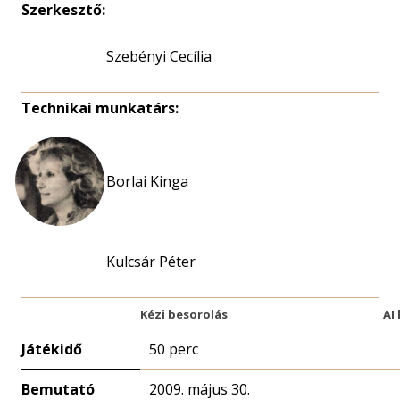
Szerkesztő:
Szebényi Cecília
Technikai munkatárs:
Borlai Kinga
Kulcsár Péter
Kézi besorolás
AI
Játékidő
50 perc
Bemutató
2009. május 30.