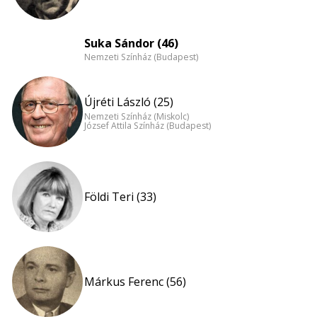
Suka Sándor (46)
Nemzeti Színház (Budapest)
Újréti László (25)
Nemzeti Színház (Miskolc)
József Attila Színház (Budapest)
Földi Teri (33)
Márkus Ferenc (56)