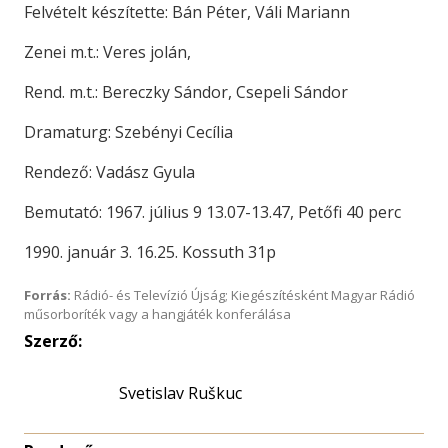
Felvételt készítette: Bán Péter, Váli Mariann
Zenei m.t.: Veres jolán,
Rend. m.t.: Bereczky Sándor, Csepeli Sándor
Dramaturg: Szebényi Cecília
Rendező: Vadász Gyula
Bemutató: 1967. július 9 13.07-13.47, Petőfi 40 perc
1990. január 3. 16.25. Kossuth 31p
Forrás:
Rádió- és Televízió Újság; Kiegészítésként Magyar Rádió
műsorboríték vagy a hangjáték konferálása
Szerző:
Svetislav Ruškuc