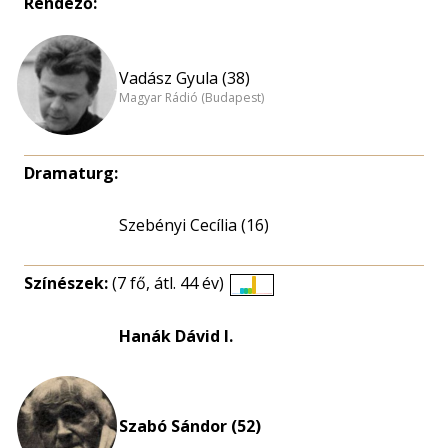
Rendező:
Vadász Gyula (38)
Magyar Rádió (Budapest)
Dramaturg:
Szebényi Cecília (16)
Színészek:
(7 fő, átl. 44 év)
Életkori
eloszlás
Hanák Dávid I.
nagyítása
Szabó Sándor (52)