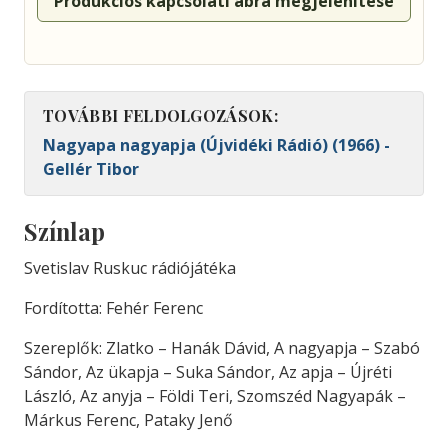
Produkciós kapcsolati ábra megjelenítése
TOVÁBBI FELDOLGOZÁSOK:
Nagyapa nagyapja (Újvidéki Rádió) (1966) -
Gellér Tibor
Színlap
Svetislav Ruskuc rádiójátéka
Fordította: Fehér Ferenc
Szereplők: Zlatko – Hanák Dávid, A nagyapja – Szabó
Sándor, Az ükapja – Suka Sándor, Az apja – Újréti
László, Az anyja – Földi Teri, Szomszéd Nagyapák –
Márkus Ferenc, Pataky Jenő