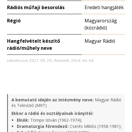
Rádiós műfaji besorolás
Eredeti hangjáték
Régió
Magyarország
(közrádió)
Hangfelvételt készítő
Magyar Rádió
rádió/műhely neve
Létrehozva: 2021. 09. 29.; Revíziók: 2024. 04. 04.
A bemutató idején az intézmény neve:
Magyar Rádió
és Televízió (MRT)
Ekkor a rádió és osztályainak irányítói:
Elnök:
Tömpe István (1962-1974);
Dramaturgia főrendező:
Cserés Miklós (1958-1981);