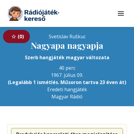
Tovább a navigációhoz
Tovább a tartalomhoz
Menü
0
Svetislav Ruškuc
Nagyapa nagyapja
Szerb hangjáték magyar változata
40 perc
1967. július 09.
(Legalább 1 ismétlés. Műsoron tartva 23 éven át)
Eredeti hangjáték
Magyar Rádió