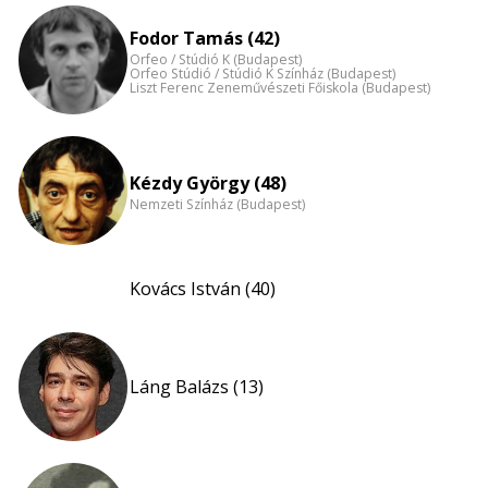
Fodor Tamás (42)
Orfeo / Stúdió K (Budapest)
Orfeo Stúdió / Stúdió K Színház (Budapest)
Liszt Ferenc Zeneművészeti Főiskola (Budapest)
Kézdy György (48)
Nemzeti Színház (Budapest)
Kovács István (40)
Láng Balázs (13)