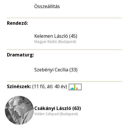
Összeállítás
Rendező:
Kelemen László (45)
Magyar Rádió (Budapest)
Dramaturg:
Szebényi Cecília (33)
Színészek:
(11 fő, átl. 40 év)
Életkori
eloszlás
nagyítása
Csákányi László (63)
Vidám Színpad (Budapest)