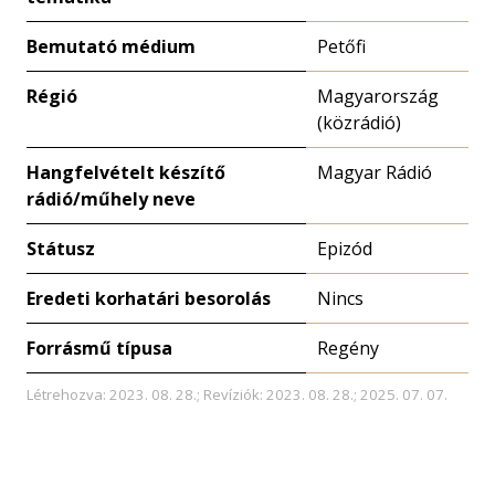
Bemutató médium
Petőfi
Régió
Magyarország
(közrádió)
Hangfelvételt készítő
Magyar Rádió
rádió/műhely neve
Státusz
Epizód
Eredeti korhatári besorolás
Nincs
Forrásmű típusa
Regény
Létrehozva: 2023. 08. 28.; Revíziók: 2023. 08. 28.; 2025. 07. 07.