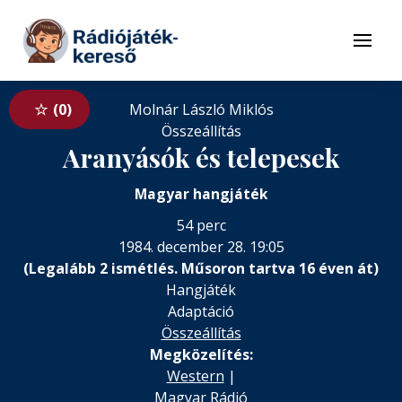
Tovább a navigációhoz
Tovább a tartalomhoz
Menü
0
Molnár László Miklós
Összeállítás
Aranyásók és telepesek
Magyar hangjáték
54 perc
1984. december 28. 19:05
(Legalább 2 ismétlés. Műsoron tartva 16 éven át)
Hangjáték
Adaptáció
Összeállítás
Megközelítés:
Western
|
Magyar Rádió