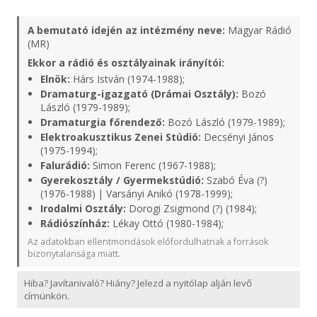
A bemutató idején az intézmény neve:
Magyar Rádió
(MR)
Ekkor a rádió és osztályainak irányítói:
Elnök:
Hárs István (1974-1988);
Dramaturg-igazgató (Drámai Osztály):
Bozó
László (1979-1989);
Dramaturgia főrendező:
Bozó László (1979-1989);
Elektroakusztikus Zenei Stúdió:
Decsényi János
(1975-1994);
Falurádió:
Simon Ferenc (1967-1988);
Gyerekosztály / Gyermekstúdió:
Szabó Éva (?)
(1976-1988) | Varsányi Anikó (1978-1999);
Irodalmi Osztály:
Dorogi Zsigmond (?) (1984);
Rádiószínház:
Lékay Ottó (1980-1984);
Az adatokban ellentmondások előfordulhatnak a források
bizonytalansága miatt.
Hiba? Javítanivaló? Hiány? Jelezd a nyitólap alján levő
címünkön.